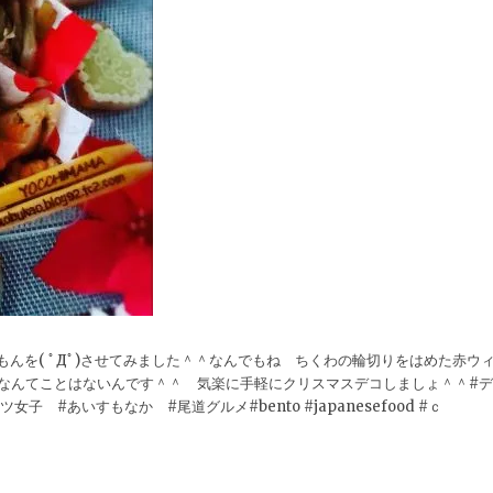
もんを( ﾟДﾟ)させてみました＾＾なんでもね ちくわの輪切りをはめた赤ウ
なんてことはないんです＾＾ 気楽に手軽にクリスマスデコしましょ＾＾#デ
#あいすもなか #尾道グルメ#bento #japanesefood #ｃ