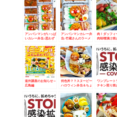
スープカレー♪８
＾ピザハット☆
ン♪
cafebar
アンパンマンがいっぱ
アンパンマンカレー弁
肉！ダッフィ
いカレー弁当♪思わず
当♪竹蔵さんのラーメ
肉味噌漬け焼
おかわりしちゃう「岩
ン♪冷やし中華も期間
グルメ☆
本珈琲」
限定＾＾♪
道外講座のお知らせ～
何色丼？？スヌーピー
ワンプレート
広島編
ハロウィン弁当＆ちょ
チキン照り焼
っとハマってますグラ
御飯焼きおに
タン♪グラタンの具材
ート☆
の激オススメ見つけ
た！！！！！！