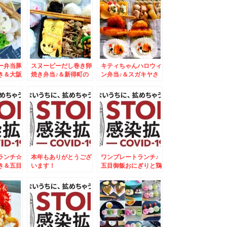
中華♪
かげ横丁♪グルメ
ー弁当豚
スヌーピーだし巻き卵
キティちゃんハロウィ
き＆大阪
焼き弁当♪＆新得町の
ン弁当♪＆スガキヤさ
新そば「みなとや」さ
んはやっぱりすごい
んのお蕎麦♪
「豆天狗」
ランチ☆
本年もありがとうござ
ワンプレートランチ♪
き＆五目
います！
五目御飯おにぎりと鶏
ぎりプレ
肉のオレンジ焼♪