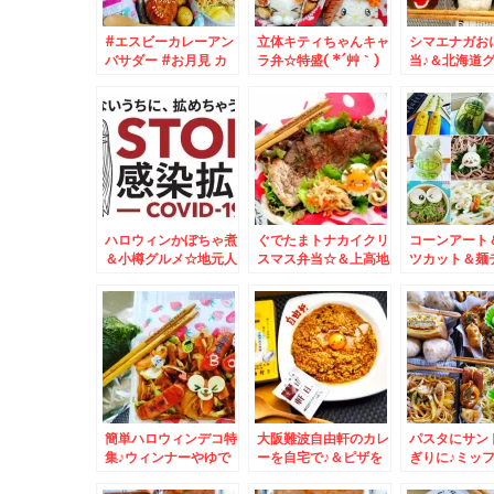
#エスビーカレーアン
立体キティちゃんキャ
シマエナガお
バサダー #お月見 カ
ラ弁☆特盛( *´艸｀)
当♪＆北海道
レー♪メンチカツオツ
いただきものグルメ☆
お豆腐のパン
カレー編＾＾
マグロ～～～～～～～
本店×平田と
ハロウィンかぼちゃ煮
ぐでたまトナカイクリ
コーンアート
＆小樽グルメ☆地元人
スマス弁当☆＆上高地
ツカット＆麺
気スイーツ☆
グルメ☆
阪グルメ☆三
☆
簡単ハロウィンデコ特
大阪難波自由軒のカレ
パスタにサン
集♪ウィンナーやゆで
ーを自宅で♪＆ピザを
ぎりに♪ミッ
卵で♪＆美味しすぎる
ごちそうになる～～＾
当♪＆トンコ