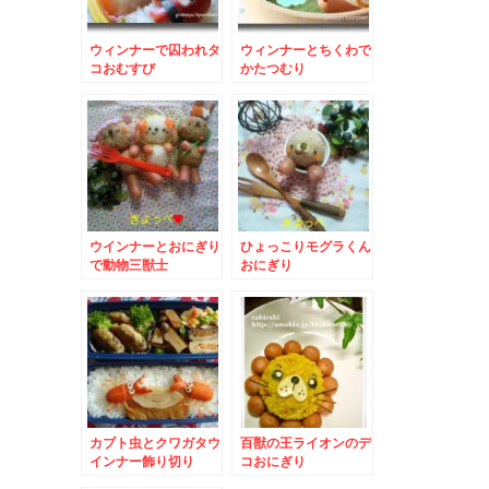
ウィンナーで囚われタ
ウィンナーとちくわで
コおむすび
かたつむり
ウインナーとおにぎり
ひょっこりモグラくん
で動物三獣士
おにぎり
カブト虫とクワガタウ
百獣の王ライオンのデ
インナー飾り切り
コおにぎり