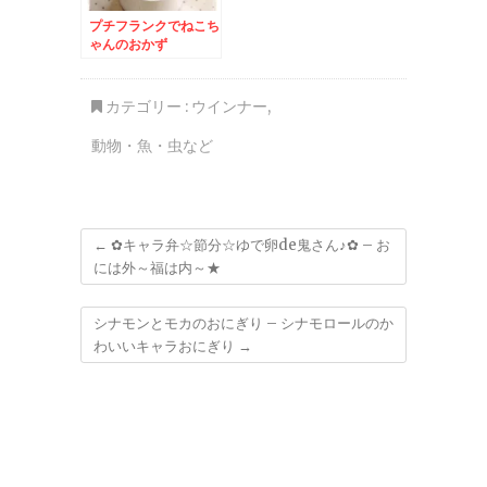
プチフランクでねこち
ゃんのおかず
カテゴリー :
ウインナー
,
動物・魚・虫など
←
✿キャラ弁☆節分☆ゆで卵de鬼さん♪✿ – お
には外～福は内～★
シナモンとモカのおにぎり – シナモロールのか
わいいキャラおにぎり
→