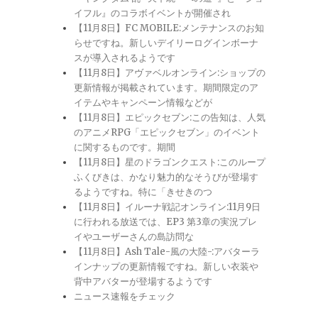
イフル』のコラボイベントが開催され
【11月8日】FC MOBILE:メンテナンスのお知
らせですね。新しいデイリーログインボーナ
スが導入されるようです
【11月8日】アヴァベルオンライン:ショップの
更新情報が掲載されています。期間限定のア
イテムやキャンペーン情報などが
【11月8日】エピックセブン:この告知は、人気
のアニメRPG「エピックセブン」のイベント
に関するものです。期間
【11月8日】星のドラゴンクエスト:このループ
ふくびきは、かなり魅力的なそうびが登場す
るようですね。特に「きせきのつ
【11月8日】イルーナ戦記オンライン:11月9日
に行われる放送では、EP3 第3章の実況プレ
イやユーザーさんの島訪問な
【11月8日】Ash Tale-風の大陸-:アバターラ
インナップの更新情報ですね。新しい衣装や
背中アバターが登場するようです
ニュース速報をチェック