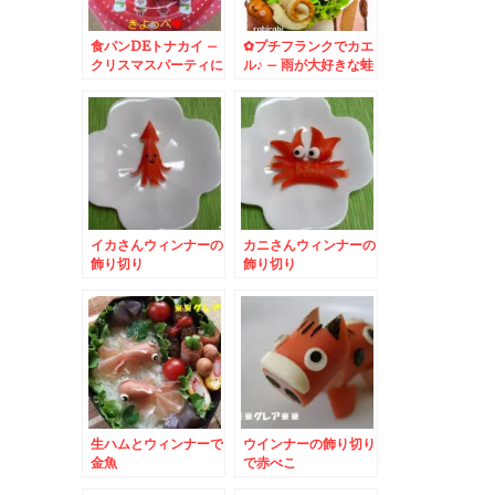
食パンDEトナカイ –
✿プチフランクでカエ
クリスマスパーティに
ル♪ – 雨が大好きな蛙
も！真っ赤なお鼻のと
さん
なかいさん♪
イカさんウィンナーの
カニさんウィンナーの
飾り切り
飾り切り
生ハムとウィンナーで
ウインナーの飾り切り
金魚
で赤べこ