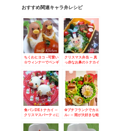
おすすめ関連キャラ弁レシピ
ちくわヒヨコ -可愛い
クリスマス弁当 – 真
☆ウィンナーでペンギ
っ赤なお鼻のトナカイ
ン？ひよこちゃん☆
さんとウィンナーサン
タクロース♪
食パンDEトナカイ –
✿プチフランクでカエ
クリスマスパーティに
ル♪ – 雨が大好きな蛙
も！真っ赤なお鼻のと
さん
なかいさん♪