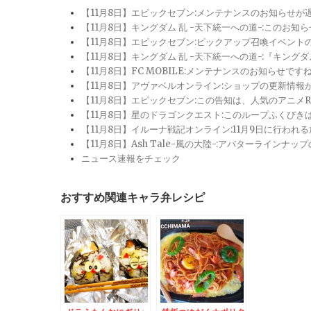
【11月8日】エピックセブン:メンテナンスのお知らせ
【11月8日】キングダム 乱 -天下統一への道-:このお知
【11月8日】エピックセブン:ピックアップ召喚イベン
【11月8日】キングダム 乱 -天下統一への道-:『キン
【11月8日】FC MOBILE:メンテナンスのお知らせ
【11月8日】アヴァベルオンライン:ショップの更新情
【11月8日】エピックセブン:この告知は、人気のアニ
【11月8日】星のドラゴンクエスト:このループふくび
【11月8日】イルーナ戦記オンライン:11月9日に行われ
【11月8日】Ash Tale-風の大陸-:アバターライ
ニュース速報をチェック
おすすめ関連キャラ弁レシピ