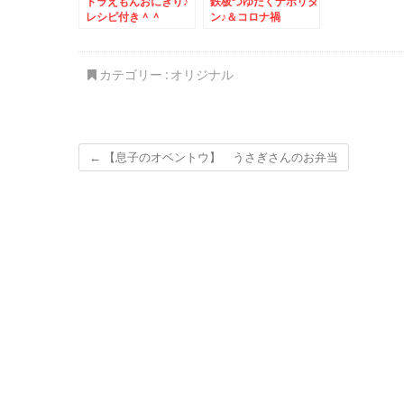
ドラえもんおにぎり♪
鉄板つゆだくナポリタ
レシピ付き＾＾
ン♪＆コロナ禍
カテゴリー :
オリジナル
←
【息子のオベントウ】 うさぎさんのお弁当