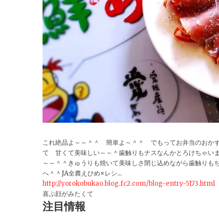
これ絶品よ～～＾＾ 簡単よ～＾＾ でもってお弁当のおか
て 甘くて美味しい～～＾歯触りもナスなんかとろけちゃい
～～＾＾きゅうりも焼いて美味しさ閉じ込めながら歯触りも
へ＾＾JA全農えひめ×レシ...
http://yorokobukao.blog.fc2.com/blog-entry-5173.html
喜ぶ顔がみたくて
注目情報