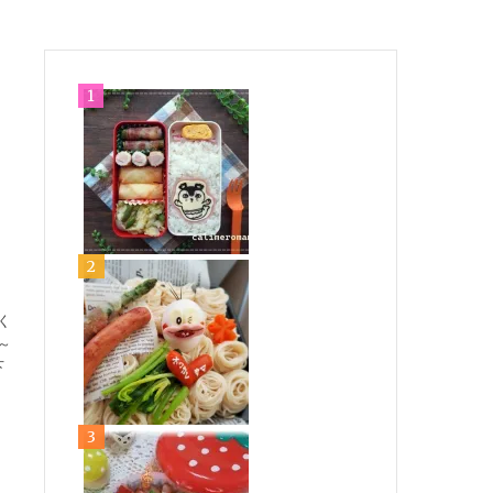
く
～
下