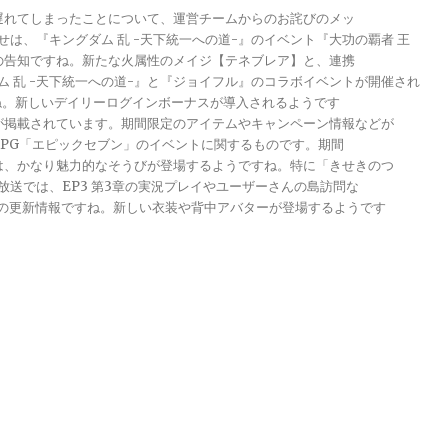
が遅れてしまったことについて、運営チームからのお詫びのメッ
らせは、『キングダム 乱 -天下統一への道-』のイベント『大功の覇者 王
トの告知ですね。新たな火属性のメイジ【テネブレア】と、連携
グダム 乱 -天下統一への道-』と『ジョイフル』のコラボイベントが開催され
ですね。新しいデイリーログインボーナスが導入されるようです
報が掲載されています。期間限定のアイテムやキャンペーン情報などが
メRPG「エピックセブン」のイベントに関するものです。期間
きは、かなり魅力的なそうびが登場するようですね。特に「きせきのつ
る放送では、EP3 第3章の実況プレイやユーザーさんの島訪問な
ンナップの更新情報ですね。新しい衣装や背中アバターが登場するようです