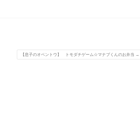
【息子のオベントウ】 トモダチゲーム☆マナブくんのお弁当
→