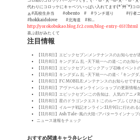
コロ助のコロッケバーガー♪です。(*・ω・)(*-ω-)(*・ω・
代わりにコロッケにキャベツいっぱい入れてます(*´艸`*)
ぁ#高校生弁当 #obento # #ランチ巡り #行者
#hokkaidolove #北海道 #和...
http://yorokobukao.blog.fc2.com/blog-entry-6537.html
喜ぶ顔がみたくて
注目情報
【11月8日】エピックセブン:メンテナンスのお知らせ
【11月8日】キングダム 乱 -天下統一への道-:このお知
【11月8日】エピックセブン:ピックアップ召喚イベン
【11月8日】キングダム 乱 -天下統一への道-:『キン
【11月8日】FC MOBILE:メンテナンスのお知らせ
【11月8日】アヴァベルオンライン:ショップの更新情
【11月8日】エピックセブン:この告知は、人気のアニ
【11月8日】星のドラゴンクエスト:このループふくび
【11月8日】イルーナ戦記オンライン:11月9日に行われ
【11月8日】Ash Tale-風の大陸-:アバターライ
ニュース速報をチェック
おすすめ関連キャラ弁レシピ