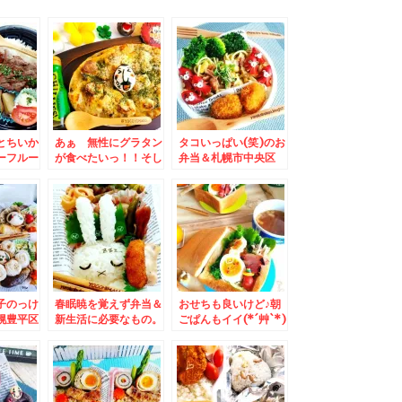
とちいか
あぁ 無性にグラタン
タコいっぱい(笑)のお
ーフルー
が食べたいっ！！そし
弁当＆札幌市中央区
の塗り絵
てグラタンにはこれが
「スターフルーツ札幌
´艸`*)
一番合う！！！！！！
店」さんがありがたす
やめられない～～～(*
ぎる～
´艸`*)
子のっけ
春眠暁を覚えず弁当＆
おせちも良いけど♪朝
幌豊平区
新生活に必要なもの。
ごぱんもイイ(*´艸`*)
ーポー
（一人暮らし）
末で閉店