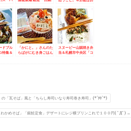
「ソフト
乃糸」でにゅうめん♪
供えもみんなでわいわ
」が想像
のびないのよ～お弁当
いフルーツアート♪
かった件
にもおすすめ麺よ～(*
´艸`*)
ードブル
「かにと。」さんのた
スヌーピー山賊焼き弁
コ特集＆
らばがにむき身ごはん
当＆札幌市中央区「コ
ょっと小
♪最高～(*´艸`*)
コノススキノ」「どん
たり」さ
ぐり」さんのちくわパ
専門店」
ンとか♪
も美味し
)
「瓦そば」風と「ちらし寿司いなり寿司巻き寿司」(*´艸`*)
かめそば」「銀鮭定食」デザートにレジ横プリンこれで１００円( ﾟДﾟ)
→