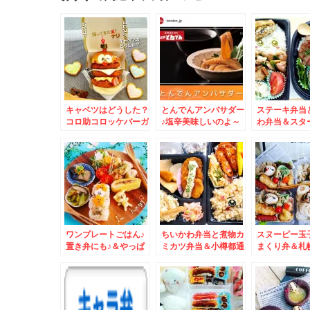
キャベツはどうした？
とんでんアンバサダー
ステーキ弁当
コロ助コロッケバーガ
♪塩辛美味しいのよ～
わ弁当＆スタ
ー♪
(*´艸`*)
ツ札幌店さん
～でほっこり(*
ワンプレートごはん♪
ちいかわ弁当と煮物カ
スヌーピー玉
置き弁にも♪＆やっぱ
ミカツ弁当＆小樽都通
まくり弁＆札
りお得な青果店「スタ
り 地元民も通う地域
月寒「喫茶シ
ーフルーツ札幌店」さ
密着型鮮魚店「夢市
ト」さん３月
んのいちご♪3パック
場」さん塩筋子美味し
TT
１３００円( ﾟДﾟ)
いし格安(*´艸`*)