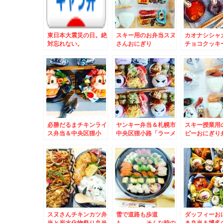
東日本大震災の日。絶
スキー用のお弁当スヌ
カオナシシャ
対忘れない。
さんおにぎり
チョコクッキ
ンタインデー
のジビエ 鹿
ら肉、タン、
味しいのよ～
必勝だるまチキンライ
ヤンキー弁当＆札幌市
スキー授業用
ス弁当＆中央区狸小
中央区狸小路「ラーメ
ピーおにぎり
路 狸comichi「シ
ン山岡家」「味噌ラー
幌中央区「ス
ハチ鮮魚店」の「海鮮
メン山岡家」「煮干し
ーツ札幌店」
巻き」
ラーメン山岡家」ちょ
「とちあいか
っと外れて「餃子の山
ック１０００円
岡家」山岡家さん三昧
´▽｀*)
(*´艸`*)
スヌさんチキンカツ弁
雪で道路も歩道
ダッフィーお
当と炭水化物祭り弁当
も。。。。そんな時の
き弁当＆博多