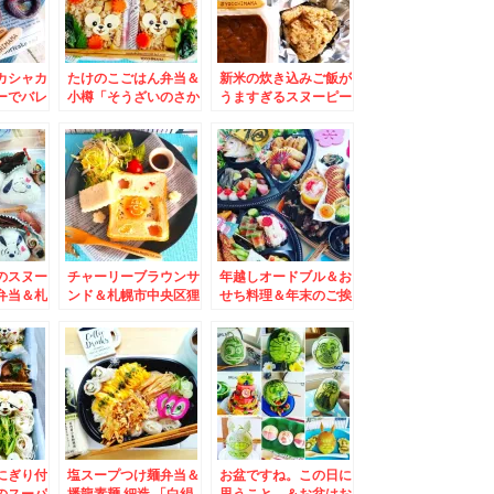
カシャカ
たけのこごはん弁当＆
新米の炊き込みご飯が
ーでバレ
小樽「そうざいのさか
うますぎるスヌーピー
＆北海道
た」酒田惣菜店さんの
チキンカツカレー弁当
肉～あば
「イカメンチ」は日本
＆中央区「PARK
レバー美
一(*´艸`*)
PEAK」さんでお洒落
♪
で美味しく映えるモー
ニング♪本格ドリンク
飲み放題って嬉しい(*
´艸`*)
のスヌー
チャーリーブラウンサ
年越しオードブル＆お
弁当＆札
ンド＆札幌市中央区狸
せち料理＆年末のご挨
ターフル
小路 狸comichi内
拶
さんの
「シハチ鮮魚店」さん
」苺３パ
の「海鮮巻き寿司」７
～(*
８０円のコスパ最高こ
れ以上の見たことない
し美味しい～(*´艸`*)
にぎり付
塩スープつけ麺弁当＆
お盆ですね。この日に
のスーパ
播龍素麺 細造 「白絹
思うこと。＆お盆はお