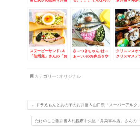
＆中央区狸小路「狸
ものすごい助っ人
ーで購入した
comichi」内「シハ
♪「海鮮丸」さんの期
スパゲッティ
チ鮮魚店」さんのテイ
間限定新メニューいく
以上に美味し
クアウト握り寿司♪お
ら入って一人前税込み
(*´艸`*)
得すぎっ！！
１０１０円ってありえ
ない！！
スヌーピーサンド♪＆
さ～つきちゃん♪は～
クリスマスオ
「信州庵」さんの「お
ぁ～い♪のお弁当＆や
クリスマスデ
ろしそば」(*´艸
はりスターフルーツさ
二条市場のち
`*)JR札幌病院前の
んのいちごは安くて激
路にある「う
「信州庵」さんが一番
ウマ♪(*´艸`*)
ん「おにぎり
カテゴリー :
オリジナル
好き♪
だけどお惣菜
いの～(*´艸`*
←
ドラえもんとあの子のお弁当＆山口県「スーパーアルク」の
たけのこご飯弁当＆札幌市中央区「弁菜亭本店」さんの「わ