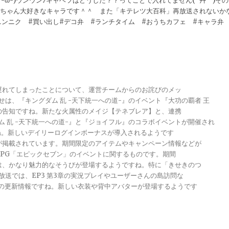
)(*-ω-)ウンウン♪キャベツはどうした？？ってことで入れてません( ´艸｀)その
コロちゃん大好きなキャラです＾＾ また「キテレツ大百科」再放送されないか
ニンニク #買い出し#デコ弁 #ランチタイム #おうちカフェ #キャラ
が遅れてしまったことについて、運営チームからのお詫びのメッ
らせは、『キングダム 乱 -天下統一への道-』のイベント『大功の覇者 王
トの告知ですね。新たな火属性のメイジ【テネブレア】と、連携
グダム 乱 -天下統一への道-』と『ジョイフル』のコラボイベントが開催され
ですね。新しいデイリーログインボーナスが導入されるようです
報が掲載されています。期間限定のアイテムやキャンペーン情報などが
メRPG「エピックセブン」のイベントに関するものです。期間
きは、かなり魅力的なそうびが登場するようですね。特に「きせきのつ
る放送では、EP3 第3章の実況プレイやユーザーさんの島訪問な
ンナップの更新情報ですね。新しい衣装や背中アバターが登場するようです