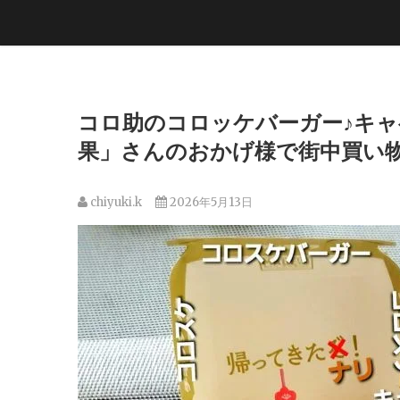
コロ助のコロッケバーガー♪キャベ
果」さんのおかげ様で街中買い物難民
chiyuki.k
2026年5月13日