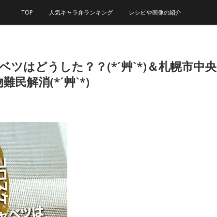
TOP
人気キャラ弁ランキング
レシピや画像の紹介
ツはどうした？？(*´艸`*)＆札幌市
解消(*´艸`*)