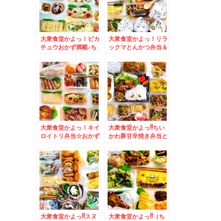
ン」(*´艸`*)
大衆食堂かよっ！ピカ
大衆食堂かよっ！リラ
チュウおかず満載♪ち
ックマとんかつ弁当＆
らしもおにぎりも白米
ルスツ名物「元祖みそ
も♪＆道東の中札内村
まんじゅう 梅屋」さ
「ファームレストラン
んの「みそまんじゅ
野島さんち」の「ポー
う」と「蘭越米」の
クジンジャーステー
「おにぎり」(*´艸`*)
キ」美味(*´艸`*)
大衆食堂かよっ！キイ
大衆食堂かよっ!!ちい
ロイトリ弁当☆おかず
かわ豚甘辛焼き弁当と
満載＆念願の道南大野
おかずバイキング(*
の「鈴木牧場牛乳」さ
´艸`*)＆「路地裏カレ
んの「ソフトクリー
ーサムライ平岸総本
ム」美味(*´艸`*)
店」さんの「侍まつ
り」「カキフライ、ブ
ロッコリー、チキン」
(*´艸`*)
大衆食堂かよっ!!スヌ
大衆食堂かよっ!!（ち