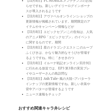
【11月8日】FC MOBILE:メンテナンスのお知
らせですね。新しいデイリーログインボーナ
スが導入されるようです
【11月8日】アヴァベルオンライン:ショップの
更新情報が掲載されています。期間限定のア
イテムやキャンペーン情報などが
【11月8日】エピックセブン:この告知は、人気
のアニメRPG「エピックセブン」のイベント
に関するものです。期間
【11月8日】星のドラゴンクエスト:このループ
ふくびきは、かなり魅力的なそうびが登場す
るようですね。特に「きせきのつ
【11月8日】イルーナ戦記オンライン:11月9日
に行われる放送では、EP3 第3章の実況プレ
イやユーザーさんの島訪問な
【11月8日】Ash Tale-風の大陸-:アバターラ
インナップの更新情報ですね。新しい衣装や
背中アバターが登場するようです
ニュース速報をチェック
おすすめ関連キャラ弁レシピ