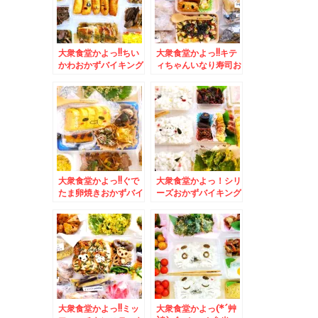
大衆食堂かよっ!!ちい
大衆食堂かよっ!!キテ
かわおかずバイキング
ィちゃんいなり寿司お
弁当＆「弟子屈ラーメ
かずバイキング＆中山
ン」さんの「海老ラー
峠「峠の茶屋」の「あ
メン」「味噌味」食べ
げいも」こちらは無料
たよ～(*´艸`*)
トッピングが充実(*
´艸`*)
大衆食堂かよっ!!ぐで
大衆食堂かよっ！シリ
たま卵焼きおかずバイ
ーズおかずバイキング
キング弁当＆「貝出汁
弁当＆吉祥寺でピザと
中華そば 竹祥」さん
いえば「トニーズピ
の「特製貝出汁中華そ
ザ」の「フレッシュト
ば」「貝めし」身体に
マトピザ」(*´艸`*)
染みわたる～(*´艸`*)
大衆食堂かよっ!!ミッ
大衆食堂かよっ(*´艸