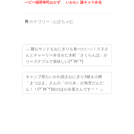
ーピー稲荷寿司おかず
いかわ）謎キャラ弁当
バイキング弁当＆白石
＆苫小牧「お食事処
区「とも恵寿し」さん
竹葉亭」さんの「醤油
「とも恵にぎり」コス
ラーメン」初めての
カテゴリー :
んぽちゃむ
パ最強絶品廻らないお
味！！(*´艸`*)
寿司(*´艸`*) 今回数
の子入り♪♪
←
麺もサンドもおにぎりも食べたいっ！スヌさ
んとチャーリー弁当＆仁木町「さくらんぼ」が
リーズナブルで美味しい(*´艸`*)
キャンプ用ちいかわ焼きおにぎり3種＆小樽
「まつはま」さんの「のり弁」が海苔だんだ
ん！！(*´艸`*)街のほか弁屋さんです＾＾
→