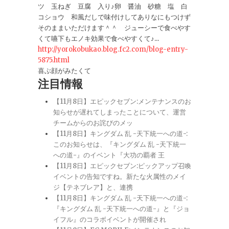
ツ 玉ねぎ 豆腐 入り♪卵 醤油 砂糖 塩 白
コショウ 和風だしで味付けしてありなにもつけず
そのままいただけます＾＾ ジューシーで食べやす
くて嚥下もエノキ効果で食べやすくて♪...
http://yorokobukao.blog.fc2.com/blog-entry-
5875.html
喜ぶ顔がみたくて
注目情報
【11月8日】エピックセブン:メンテナンスのお
知らせが遅れてしまったことについて、運営
チームからのお詫びのメッ
【11月8日】キングダム 乱 -天下統一への道-:
このお知らせは、『キングダム 乱 -天下統一
への道-』のイベント『大功の覇者 王
【11月8日】エピックセブン:ピックアップ召喚
イベントの告知ですね。新たな火属性のメイ
ジ【テネブレア】と、連携
【11月8日】キングダム 乱 -天下統一への道-:
『キングダム 乱 -天下統一への道-』と『ジョ
イフル』のコラボイベントが開催され