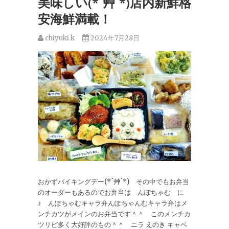
美味しい(*´艸`*)店内新鮮格
安海鮮満載！
chiyuki.k
2024年7月28日
おかずバイキングデー(*´艸`*) その中でもお弁当
のオーダーもあるのでお弁当は んぽちゃむ に
♪ んぽちゃむキャラ弁んぽちゃんむキャラ弁はメ
ンチカツがメインのお弁当です＾＾ このメンチカ
ツリピ多く大好評のもの＾＾ ニラ えのき キャベ