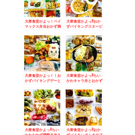
焼き」と「カステラ」
♪
大衆食堂かよっ！ベイ
大衆食堂かよっ!!おか
マックス弁当おかず満
ずバイキングスヌーピ
載＆札幌で一番カツ丼
ー弁当♪＆菊水「味処
が美味しいと思うお店
三平」さんの「塩ラー
(*´艸`*)ランチタイム
メン」がやっぱり美味
しか営業されてないで
しすぎるっ(*´艸`*)
すよ～
大衆食堂かよっ！！お
大衆食堂かよっ!!ちい
かずバイキングデーと
かわキャラ弁とおかず
おぱんちゅうさぎ弁当
バイキング弁当＆月形
＆簡単だけど病みつき
町「popoteポポッ
になる朝ごはんレシピ
ト」さんの「しょうが
♪レタス納豆ど～ん♪(*
焼き定食」(*´艸`*)
´艸`*)
大衆食堂かよっ!!ちい
大衆食堂かよっ!!おか
かわおかず満載弁当＆
ずバイキングくまのプ