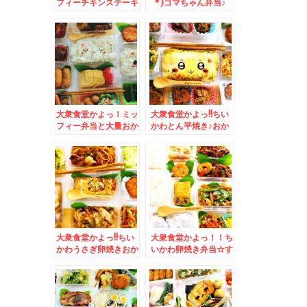
フィーチキンステーキ
`*)ゴマちゃん弁当♪
弁当＆「そば処 信州
＆Zespri「ゼスプ
庵」さんの「辛子明太
リ・サンゴールドキウ
のり弁当」＆「なめこ
イ」が美味っ！！
そば温」ネギ食べ放題
がありがたい～
大衆食堂かよっ！ミッ
大衆食堂かよっ!!ちい
フィー弁当と大量おか
かわとん平焼き♪おか
ず＆久留米で絶品白焼
ず満載＆「熱烈中華食
きといえば「みずほ
堂 日高屋」さんの
庵」小さいお子さん連
「タンメン」近くに日
れでもゆっくり(*´艸
高屋さんが欲しい件(*
`*)
´艸`*)
大衆食堂かよっ!!ちい
大衆食堂かよっ！！ち
かわうさぎ卵焼きおか
いかわ卵焼き弁当☆す
ず満載＆ココにあるん
すきのランチ♪「喫茶
だΣ(ﾟДﾟ)「ラーメン
ひかり」さんの「日替
の店 えぞっこ」さん
わり定食」「ポークチ
の「野菜醤油ラーメ
ャップ」♪(*´艸`*)