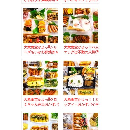
東札幌「助六」さんの
ーさん弁当♪＆浅草
「金曜日のサンドイッ
「神谷バー」で「電気
チ３００円」と「コロ
ブラン」と「煮込み」
ッケ５０円」Σ（・
(*´艸`*)
□・；）
大衆食堂かよっ!!シリ
大衆食堂かよっ！ハム
ーズちいかわ卵焼き＆
エッグは不動の人気(*
広島県モーニング「ツ
´艸`*)＆「湘南鎌倉
バイG線」さんの「サ
大船軒」の「サンドウ
ンドイッチモーニン
ィッチ弁当」日本初の
グ」
サンドイッチ駅弁☆(*
´艸`*)
大衆食堂かよっ!!クロ
大衆食堂かよっ！！ミ
ミちゃん弁当おかずバ
ッフィーおかずバイキ
イキング＆「銀座みゆ
ング弁当♪＆被災地応
き館」さんの「和栗の
援！福井県ソウルフー
モンブラン」(*´艸
ド越前銘菓「水羊か
`*)my最高モンブラ
ん」うまっ(*´艸`*)
ン(*´艸`*)