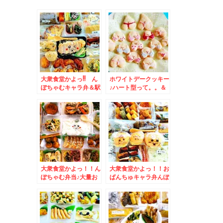
大衆食堂かよっ!! ん
ホワイトデークッキー
ぽちゃむキャラ弁＆駅
♪ハート型って。。＆
弁蕎麦弁当発祥の長万
若鶏時代「なると本
部「そばの合田」の
店」さんの「若鶏定
「もりそば駅弁」(*
食」「ほっけフライ」
´艸`*)できたてなのよ
「とり皮ポン酢」(*
～♪
´艸`*)
大衆食堂かよっ！！ん
大衆食堂かよっ！！お
ぽちゃむ弁当♪大量お
ぱんちゅキャラ弁んぽ
かず＆広島県モーニン
ちゃむキャラ弁＆八雲
グ「ゲートイン」さん
町絶品和菓子洋菓子
の「モーニングセッ
「くら屋」さんの砂糖
ト」お洒落で盛りだく
不使用「木彫り熊最
さん(*´艸`*)
中」絶品！！と「どら