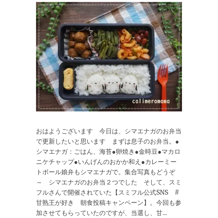
おはようございます 今日は、シマエナガのお弁当
で更新したいと思います まずは息子のお弁当。●
シマエナガ：ごはん、海苔●卵焼き●金時豆●マカロ
ニケチャップ●いんげんのおかか和え●カレーミー
トボール娘弁もシマエナガで。集合写真もどうぞ
～ シマエナガのお弁当２つでした そして、スミ
フルさんで開催されていた【スミフル公式SNS #
甘熟王が好き 朝食投稿キャンペーン】。今回も参
加させてもらっていたのですが、当選し、甘...