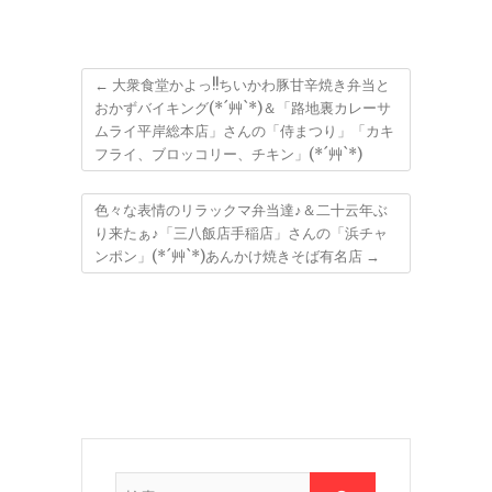
←
大衆食堂かよっ!!ちいかわ豚甘辛焼き弁当と
おかずバイキング(*´艸`*)＆「路地裏カレーサ
ムライ平岸総本店」さんの「侍まつり」「カキ
フライ、ブロッコリー、チキン」(*´艸`*)
色々な表情のリラックマ弁当達♪＆二十云年ぶ
り来たぁ♪「三八飯店手稲店」さんの「浜チャ
ンポン」(*´艸`*)あんかけ焼きそば有名店
→