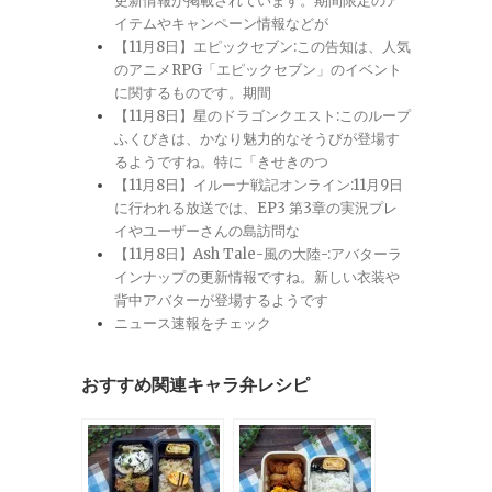
更新情報が掲載されています。期間限定のア
イテムやキャンペーン情報などが
【11月8日】エピックセブン:この告知は、人気
のアニメRPG「エピックセブン」のイベント
に関するものです。期間
【11月8日】星のドラゴンクエスト:このループ
ふくびきは、かなり魅力的なそうびが登場す
るようですね。特に「きせきのつ
【11月8日】イルーナ戦記オンライン:11月9日
に行われる放送では、EP3 第3章の実況プレ
イやユーザーさんの島訪問な
【11月8日】Ash Tale-風の大陸-:アバターラ
インナップの更新情報ですね。新しい衣装や
背中アバターが登場するようです
ニュース速報をチェック
おすすめ関連キャラ弁レシピ