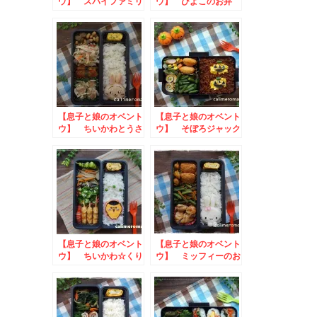
ウ】 スパイファミリ
ウ】 ひよこのお弁
ー☆アーニャのお弁当
当 to #ジャワ党フ
ォトキャンペーン
【息子と娘のオベント
【息子と娘のオベント
ウ】 ちいかわとうさ
ウ】 そぼろジャック
ぎのお弁当 to ご
オランタンのお弁当
ちアクション大募集
to コッタSNSキャ
ンペーン
【息子と娘のオベント
【息子と娘のオベント
ウ】 ちいかわ☆くり
ウ】 ミッフィーのお
まんじゅうのお弁当
弁当
toあぐりっ子フォト
コンテスト