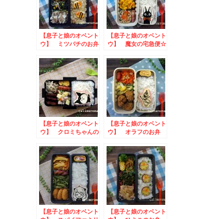
【息子と娘のオベント
【息子と娘のオベント
ウ】 ミツバチのお弁
ウ】 魔女の宅急便☆
当 to ヒロツクぜ
ジジのオベントウ
んざいフォトコンテス
to Nadiaかき氷作っ
ト
てみた投稿キャンペー
ン
【息子と娘のオベント
【息子と娘のオベント
ウ】 クロミちゃんの
ウ】 オラフのお弁
お弁当 to 森永製
当 to にんべん#お
菓アレンジ神組合せキ
だしで楽しむ秋の味覚
ャンペーン
【息子と娘のオベント
【息子と娘のオベント