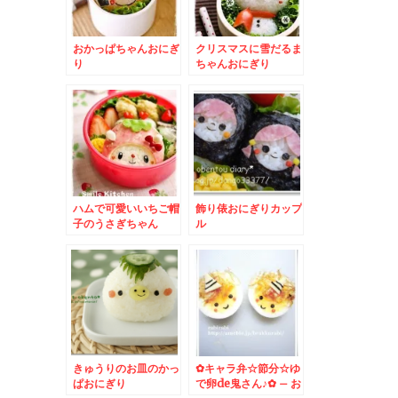
おかっぱちゃんおにぎ
クリスマスに雪だるま
り
ちゃんおにぎり
ハムで可愛いいちご帽
飾り俵おにぎりカップ
子のうさぎちゃん
ル
きゅうりのお皿のかっ
✿キャラ弁☆節分☆ゆ
ぱおにぎり
で卵de鬼さん♪✿ – お