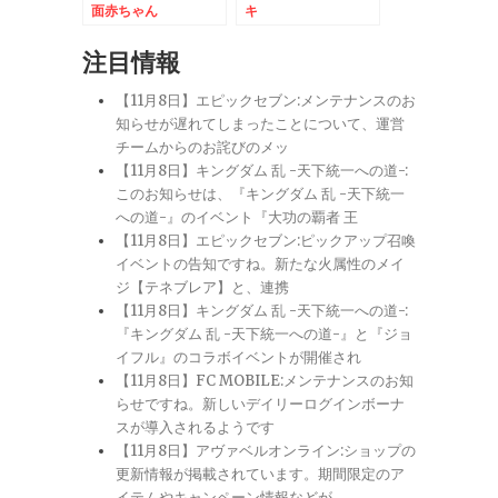
面赤ちゃん
キ
注目情報
【11月8日】エピックセブン:メンテナンスのお
知らせが遅れてしまったことについて、運営
チームからのお詫びのメッ
【11月8日】キングダム 乱 -天下統一への道-:
このお知らせは、『キングダム 乱 -天下統一
への道-』のイベント『大功の覇者 王
【11月8日】エピックセブン:ピックアップ召喚
イベントの告知ですね。新たな火属性のメイ
ジ【テネブレア】と、連携
【11月8日】キングダム 乱 -天下統一への道-:
『キングダム 乱 -天下統一への道-』と『ジョ
イフル』のコラボイベントが開催され
【11月8日】FC MOBILE:メンテナンスのお知
らせですね。新しいデイリーログインボーナ
スが導入されるようです
【11月8日】アヴァベルオンライン:ショップの
更新情報が掲載されています。期間限定のア
イテムやキャンペーン情報などが