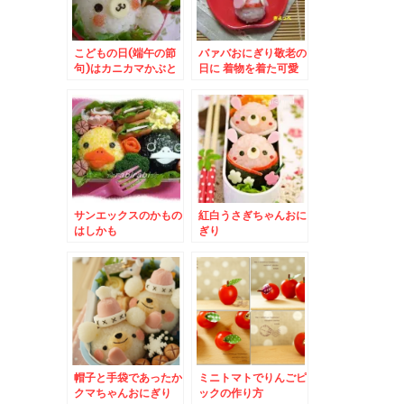
こどもの日(端午の節
バァバおにぎり敬老の
句)はカニカマかぶと
日に 着物を着た可愛
いおばあちゃん
サンエックスのかもの
紅白うさぎちゃんおに
はしかも
ぎり
帽子と手袋であったか
ミニトマトでりんごピ
クマちゃんおにぎり
ックの作り方