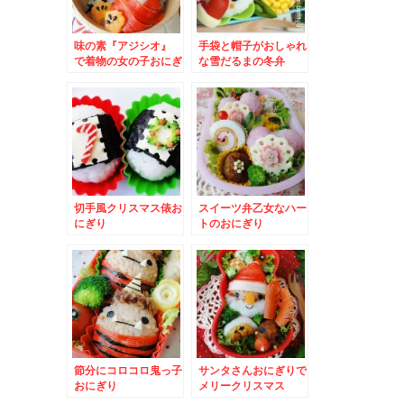
味の素『アジシオ』
手袋と帽子がおしゃれ
で着物の女の子おにぎ
な雪だるまの冬弁
り – お正月・成人
式・七五三など和服弁
当に☆
切手風クリスマス俵お
スイーツ弁乙女なハー
にぎり
トのおにぎり
節分にコロコロ鬼っ子
サンタさんおにぎりで
おにぎり
メリークリスマス