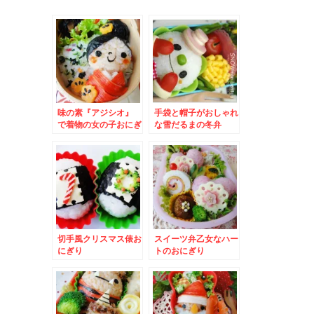
味の素『アジシオ』
手袋と帽子がおしゃれ
で着物の女の子おにぎ
な雪だるまの冬弁
り – お正月・成人
式・七五三など和服弁
当に☆
切手風クリスマス俵お
スイーツ弁乙女なハー
にぎり
トのおにぎり