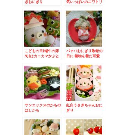
ぎおにぎり
気いっぱいのニワトリ
さん♪
こどもの日(端午の節
バァバおにぎり敬老の
句)はカニカマかぶと
日に 着物を着た可愛
いおばあちゃん
サンエックスのかもの
紅白うさぎちゃんおに
はしかも
ぎり