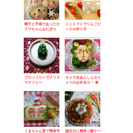
帽子と手袋であったか
ミニトマトでりんごピ
クマちゃんおにぎり
ックの作り方
ブロッコリーでクリス
キャラ弁あんしんセイ
マスツリー
メイのお弁当☆ – 東
京海上日動火災保険の
羊の執事さん♪
くまちゃん型で簡単平
誕生日に簡単ご飯ケー