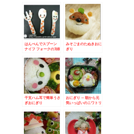
には外～福は内～★
はんぺんでスプーン
みそごまのたぬきおに
ナイフ フォークの3姉
ぎり
妹
干支ハム耳で簡単うさ
おにぎり – 朝から元
ぎおにぎり
気いっぱいのニワトリ
さん♪