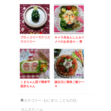
ブロッコリーでクリス
キャラ弁あんしんセイ
マスツリー
メイのお弁当☆ – 東
京海上日動火災保険の
羊の執事さん♪
くまちゃん型で簡単平
誕生日に簡単ご飯ケー
面赤ちゃん
キ
カテゴリー :
おにぎり
,
こどもの日
,
カニカマ
,
ハム