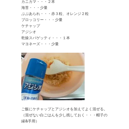
カニカマ・・・２本
海苔・・・少量
ぶぶあられ・・・赤３粒、オレンジ２粒
ブロッコリー・・・少量
ケチャップ
アジシオ
乾燥スパゲッティ・・・１本
マヨネーズ・・・少量
ご飯にケチャップとアジシオを加えてよく混ぜる。
（混ぜない白ごはんを少し残しておく・・・帽子の
縁&手用）