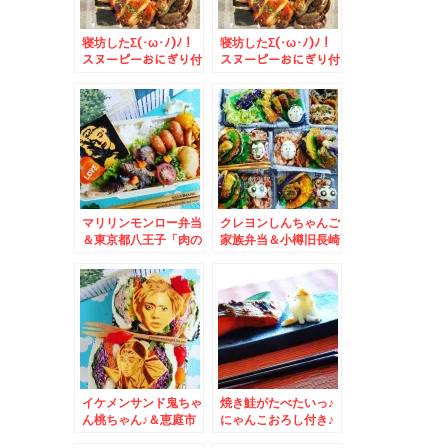
寝坊したΣ(･ω･ﾉ)ﾉ！
寝坊したΣ(･ω･ﾉ)ﾉ！
スヌーピーおにぎり付
スヌーピーおにぎり付
き鶏ナス照り焼き丼＆
き鶏ナス照り焼き丼
マリリンモンロー弁当
クレヨンしんちゃんご
＆東京都八王子「肉の
家族弁当＆小樽旧長崎
富士屋」さんの「ミー
屋地下一階「タイ焼き
トコロッケ」も「メン
焼ソバ どんど」さん
チカツサンド」「世界
の焼きそばは破格で美
のお弁当」も美味しい
味しい♪
～(*´艸`*)
イケメンサンド鬼ちゃ
焼き鮭がたべたいっ♪
ん桃ちゃん♪＆恵庭市
にゃんこおろし付き♪
名店「おとん食堂」さ
＆支笏湖ポロピナイ食