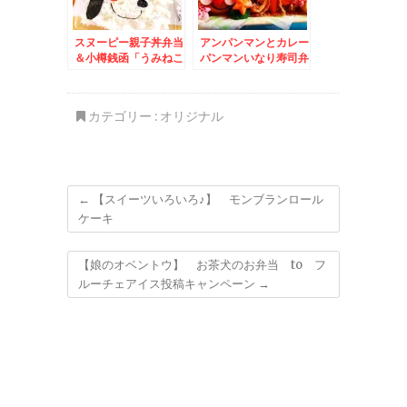
スヌーピー親子丼弁当
アンパンマンとカレー
＆小樽銭函「うみねこ
パンマンいなり寿司弁
食道」さん♪週末は炭
当＆札幌で江戸前寿司
火で海鮮堪能(*´艸`*)
食べるなら「金寿司」
リーズナブルにカウン
カテゴリー :
オリジナル
ターで北海道の旬いた
だけます＾＾♪
←
【スイーツいろいろ♪】 モンブランロール
ケーキ
【娘のオベントウ】 お茶犬のお弁当 to フ
ルーチェアイス投稿キャンペーン
→