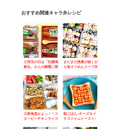
おすすめ関連キャラ弁レシピ
土用丑の日は「札幌海
まだまだ残暑が続くか
鮮丸」さんの鰻重に限
ら塩そうめんスープ弁
るっ！！(*´艸`*)身厚
当＆留萌市「蛇の目寿
ふっくらタレ甘すぎず
司」でお寿司満喫♪
ウマっ(*´艸`*)
大衆食堂かよっ！！ス
朝ごぱん♪チーズ＆イ
ヌーピーチキンライス
チゴジャムトースト♪
弁当おかずバイキング
＆ココノススキノで買
＆小樽「大八蒲鉾都通
えちゃう(*´艸`*)小樽