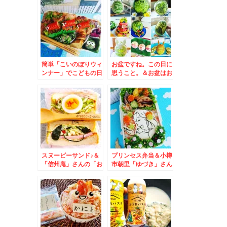
り店」さんの「いかつ
「なると屋」さんの
まみ」は食べだしたら
「ザンギ弁当」♪
とまらない♪揚げ天も
パンカマも最高！！
簡単「こいのぼりウィ
お盆ですね。この日に
ンナー」でこどもの日
思うこと。＆お盆はお
ごはん♪＆若鶏時代
供えもみんなでわいわ
「なると本店」さんの
いフルーツアート♪
「ザン玉丼」と「醤油
ラーメン」♪(*´艸`*)
やっぱり本店来たらザ
ン玉丼だよね
スヌーピーサンド♪＆
プリンセス弁当＆小樽
「信州庵」さんの「お
市朝里「ゆづき」さん
ろしそば」(*´艸
の「いかメンチ」と
`*)JR札幌病院前の
「チキンレッグ」美味
「信州庵」さんが一番
しいの!隣の「服部青
好き♪
果店」さんお野菜お得
なの～(*´艸`*)