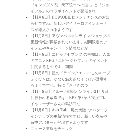
『キングダム 乱 -天下統一への道-』と『ジョ
イフル』のコラボイベントが開催され
【11月8日】FC MOBILE:メンテナンスのお知
らせですね。新しいデイリーログインボーナ
スが導入されるようです
【11月8日】アヴァベルオンライン:ショップの
更新情報が掲載されています。期間限定のア
イテムやキャンペーン情報などが
【11月8日】エピックセブン:この告知は、人気
のアニメRPG「エピックセブン」のイベント
に関するものです。期間
【11月8日】星のドラゴンクエスト:このループ
ふくびきは、かなり魅力的なそうびが登場す
るようですね。特に「きせきのつ
【11月8日】イルーナ戦記オンライン:11月9日
に行われる放送では、EP3 第3章の実況プレ
イやユーザーさんの島訪問な
【11月8日】Ash Tale-風の大陸-:アバターラ
インナップの更新情報ですね。新しい衣装や
背中アバターが登場するようです
ニュース速報をチェック