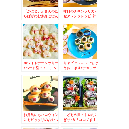
「かにと。」さんのた
昨日のチキンフリカッ
らばがにむき身ごはん
セアレンジレシピ♪汁
♪最高～(*´艸`*)
だく豆乳クリームパス
タ♪勝手に福岡コラボ
レシピ♪
ホワイトデークッキー
キャビア～～～ごちそ
♪ハート型って。。＆
うおにぎり♪チョウザ
若鶏時代「なると本
メよっ チョウザメよ
店」さんの「若鶏定
～(≧▽≦)
食」「ほっけフライ」
「とり皮ポン酢」(*
´艸`*)
お月見にもハロウィン
こどもの日トトロおに
にもピッタリのおやつ
ぎり♪＆「ココノすす
レシピ＆留萌市開運町
きの」で出来立て！！