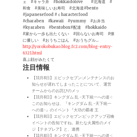
ェ #キャラ弁 #hokkaidolove #北海道 #
和食 #美味しいお寿司 #北海道#bento
#japanesefood #ｃharacterfood
#charaben #kawaii #yummy #お弁当
#kyaraben #bentobox#配達 #hokkaido
#家から一歩も出たくない #回らないお寿司 #懐
に優しい #おうちごはん #おうちグル...
http://yorokobukao.blog.fc2.com/blog-entry-
6321.html
喜ぶ顔がみたくて
注目情報
【11月8日】エピックセブン:メンテナンスのお
知らせが遅れてしまったことについて、運営
チームからのお詫びのメッ
【11月8日】キングダム 乱 -天下統一への道-:
このお知らせは、『キングダム 乱 -天下統一
への道-』のイベント『大功の覇者 王
【11月8日】エピックセブン:ピックアップ召喚
イベントの告知ですね。新たな火属性のメイ
ジ【テネブレア】と、連携
【11月8日】キングダム 乱 -天下統一への道-: