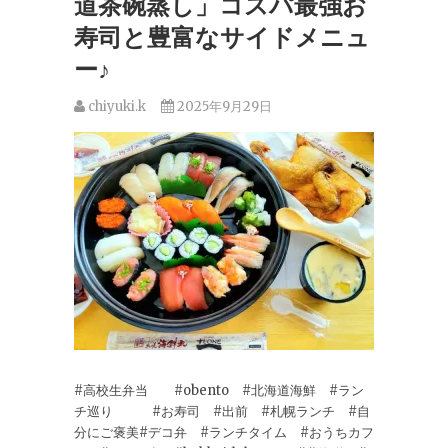
道茶碗蒸し」コスパ最強お
寿司と豊富なサイドメニュ
ー♪
chiyuki.k
2025年9月29日
#高校生弁当 #obento #北海道海鮮 #ラン
チ巡り #お寿司 #出前 #札幌ランチ #自
分にご褒美#デコ弁 #ランチタイム #おうちカフ