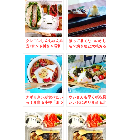
「漁師の店富丸」さん
小樽「なると屋」さん
の「サーモン丼」♪肉
のテイクアウト店「チ
厚脂乗りくどくなくう
キン南蛮弁当」♪買え
まっ！！
ちゃう！！(*´艸`*)
クレヨンしんちゃん弁
猫って暑くないのかし
当♪サンド付き＆昭和
ら？焼き魚と大根おろ
４２年創業あしべつ名
し( ´艸｀)＆小樽朝里
物「若鳥天狗」さんの
「里李庵」りりあんさ
「若鳥半身揚げ」と
んの「バターケーキ」
「骨付きレック」
「いちごショート」
「モンブラン」がうま
ーーーい！！(*´艸`*)
ナポリタンが食べたい
ウシさんも早く桜を見
っ！弁当＆小樽「まつ
たいおにぎり弁当＆北
はま」さんの「から揚
海道旭川市 ミシュラ
げ弁当」ほか弁の唐揚
ン一つ星連続受賞「う
げ２系統ありますよね
なぎ かどわき」さん
♪美味しい食べ方☆
で鰻丼満喫♪