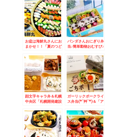
んの「醤油ラーメン」
堂の「チップ串揚げ
大盛～～(*´艸`*)
お盆は海鮮丸さんにお
パンダさんおにぎり弁
まかせ！！「夏のつど
当♪簡単動物おむすび♪
い」＆お盆は「嫁休
＆札幌市中央区「南里
業」ですよ！！！
食堂」さんで「朝食」
「長岡式酵素玄米」で
ヘルシーモーニング
♪(*´艸`*)ワンコイン
だよ～
顔文字キャラ弁＆札幌
ガーリックポークライ
中央区「札幌開発建設
ス弁当(*´艸`*)＆「ア
部 食堂」のランチメ
メリカンポーク」の
ニューがすごすぎる～
「ごちポ」くんグッズ
(*´艸`*)
がめちゃめちゃおしゃ
れで使いやすい～＾＾
♪