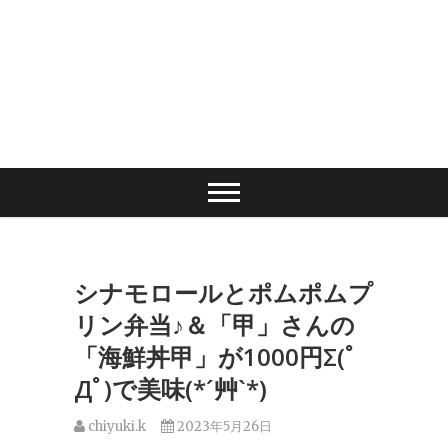
シナモロールとポムポムプ
リン弁当♪＆「甲」さんの
「海鮮丼甲」が1000円Σ(ﾟ
Дﾟ)で美味(*´艸`*)
chiyuki.k
2023年5月26日