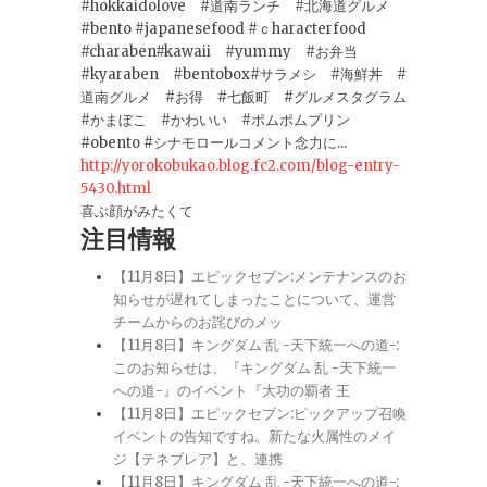
#hokkaidolove #道南ランチ #北海道グルメ
#bento #japanesefood #ｃharacterfood
#charaben#kawaii #yummy #お弁当
#kyaraben #bentobox#サラメシ #海鮮丼 #
道南グルメ #お得 #七飯町 #グルメスタグラム
#かまぼこ #かわいい #ポムポムプリン
#obento #シナモロールコメント念力に...
http://yorokobukao.blog.fc2.com/blog-entry-
5430.html
喜ぶ顔がみたくて
注目情報
【11月8日】エピックセブン:メンテナンスのお
知らせが遅れてしまったことについて、運営
チームからのお詫びのメッ
【11月8日】キングダム 乱 -天下統一への道-:
このお知らせは、『キングダム 乱 -天下統一
への道-』のイベント『大功の覇者 王
【11月8日】エピックセブン:ピックアップ召喚
イベントの告知ですね。新たな火属性のメイ
ジ【テネブレア】と、連携
【11月8日】キングダム 乱 -天下統一への道-: