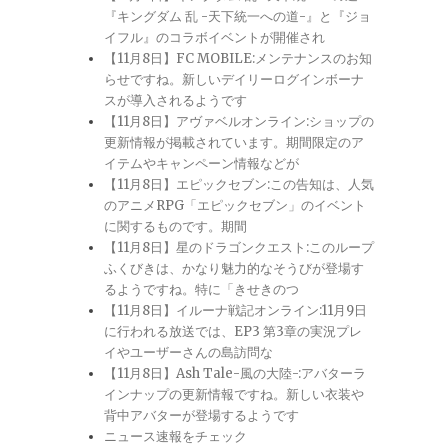
『キングダム 乱 -天下統一への道-』と『ジョ
イフル』のコラボイベントが開催され
【11月8日】FC MOBILE:メンテナンスのお知
らせですね。新しいデイリーログインボーナ
スが導入されるようです
【11月8日】アヴァベルオンライン:ショップの
更新情報が掲載されています。期間限定のア
イテムやキャンペーン情報などが
【11月8日】エピックセブン:この告知は、人気
のアニメRPG「エピックセブン」のイベント
に関するものです。期間
【11月8日】星のドラゴンクエスト:このループ
ふくびきは、かなり魅力的なそうびが登場す
るようですね。特に「きせきのつ
【11月8日】イルーナ戦記オンライン:11月9日
に行われる放送では、EP3 第3章の実況プレ
イやユーザーさんの島訪問な
【11月8日】Ash Tale-風の大陸-:アバターラ
インナップの更新情報ですね。新しい衣装や
背中アバターが登場するようです
ニュース速報をチェック