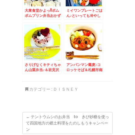
大衆食堂かよっ!!ポム
ミイワンプレートごは
ポムプリン弁当おかず
ん♪といっても冷やし
バイキング弁当＆懐か
中華＆今晩の打ち上げ
しいフローズンアイス
は札幌老舗塩ホルモン
(*´艸`*)メロン味なぜ
で有名な「北光園」さ
かカップ2個(・・?
んで♪
さりげなくキティちゃ
アンパンマン蕎麦♪コ
ん山菜弁当♪＆岩見沢
ロッケそば＆札幌市南
「元祖もつそば 希
区川沿「回転寿司函館
林」さんの「カレー南
漁火」コープソシア店
蛮」食べてみた(*´艸
さんで「Aランチ」
カテゴリー :
ＤＩＳＮＥＹ
`*)
「タコ吸盤軍艦」「ホ
ッキサラダ」大満足寿
司ランチ♪
←
テントウムシのお弁当 to きび砂糖を使っ
て四国地方の郷土料理をたのしもうキャンペー
ン