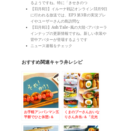
るようですね。特に「きせきのつ
【11月8日】イルーナ戦記オンライン:11月9日
に行われる放送では、EP3 第3章の実況プレ
イやユーザーさんの島訪問な
【11月8日】Ash Tale-風の大陸-:アバターラ
インナップの更新情報ですね。新しい衣装や
背中アバターが登場するようです
ニュース速報をチェック
おすすめ関連キャラ弁レシピ
お手軽アンパンマン五
くまのプーさんおいな
平餅でひと休憩♪＆
りさん弁当♪＆「北光
「魚べい」さんのテイ
園」さんで焼肉～＾＾
クアウト「海鮮丼」を
「塩ホルモン」「ユッ