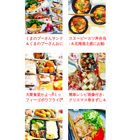
くまのプーさんサンド
スヌーピーカツ丼弁当
＆くまのプーさんおに
♪＆北海道土産にお勧
ぎらず～(*´艸`*)
め空港では買えない
「柳月」さんの「オタ
ルト」(*´艸`*)
大衆食堂かよっ!!ミッ
簡単レシピ画像付き♪
フィーゴボウフライ(*
クリスマス巻きずし＆
´艸`*)おかずバイキン
吉祥寺で旧友で戦友の
グ♪＆士幌町生産者還
友人とまったりお寿司
元用ポテトチップス」
♪「鮨やましろ」さん
「塩味」「のり塩味」
「コンソメ味」 ポテ
チ最強の美味しさ♪