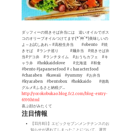
ダッフィーの焼きそば弁当には 追いオイルでボス
コのオリーブオイルつけてます(*´艸`*)美味しいの
よ～お試しあれ～#高校生弁当 #obento #焼
きそば #ランチ巡り #麺弁当 #焼きそば弁
当#デコ弁 #ランチタイム #おうちカフェ #キ
ャラ弁 #hokkaidolove #北海道 #和食
#bento #japanesefood #ｃharacterfood
#charaben #kawaii #yummy #お弁当
#kyaraben #bentobox #hokkaido #徳島
グルメ#ふるさと納税グ...
http://yorokobukao.blog.fc2.com/blog-entry-
6559.html
喜ぶ顔がみたくて
注目情報
【11月8日】エピックセブン:メンテナンスのお
知らせが遅れてしまったことについて、運営