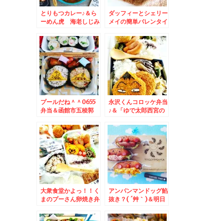
とりもつカレー♪＆ら
ダッフィーとシェリー
ーめん虎 海老しじみ
メイの簡単バレンタイ
トンコツ醤油☆札幌グ
ンごはん♪
ルメ☆
プールだね＾＾0655
永沢くんコロッケ弁当
弁当＆函館市五稜郭
♪＆「ゆで太郎西宮の
チョコレート専門店
沢店」さんの「月見芋
「シュエットカカオ」
とろろそば」美味しい
さんの「シュエットシ
～～♪
ョコラ」(*´艸`*)
大衆食堂かよっ！！く
アンパンマンドッグ餡
まのプーさん卵焼き弁
抜き？( ´艸｀)＆明日
当＆札幌民ソウルフー
はヤフーで検索してく
ド「餃子のみよしの」
ださい。