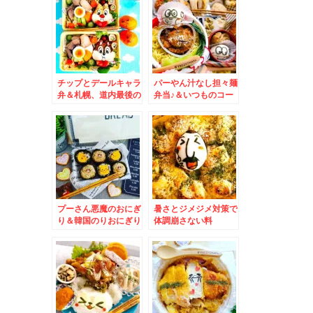
さんの「野菜餃子」が
好み～♪(*´艸`*)店舗
限定なので気をつけ
て！
チップとデールキャラ
パーやん汁なし担々麺
弁＆札幌、道内最後の
弁当♪＆いつものコー
ロッテリア。。。でモ
ヒーが美味しいcafe♪
ーニング
プーさん悪魔のおにぎ
暑さとジメジメ対策で
り＆韓国のりおにぎり
体調崩さない料
☆補食＆北海道グルメ
理。。。。無性に食べ
☆美唄＆かばと製麺所
たくなる夏グラタン(*
´艸`*)