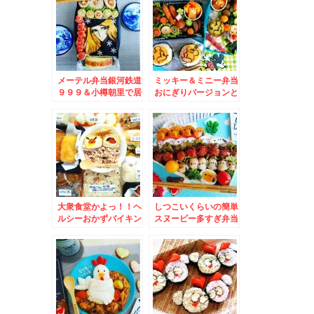
差し入れいただいたぁ
ケジャンスープ」(*
(*´艸`*)マグロうま♪
´艸`*)
メーテル弁当銀河鉄道
ミッキー＆ミニー弁当
９９９＆小樽朝里で居
おにぎりバージョンと
酒屋ランチ「お食事処
弁当バージョン＆八雲
うみねこ」さんでは保
町「焼肉舎 ふるや」
護猫譲渡もされてます
さんの「八雲小町豚ロ
♪
ース生姜焼きランチ」
(*´艸`*)うまっ
大衆食堂かよっ！！ヘ
しつこいくらいの簡単
ルシーおかずバイキン
スヌーピー多すぎ弁当
グ スヌーピーエッグ
＆「ゆで太郎西岡店」
コロッケ弁当＆「ごま
さんで朝そば～♪
そば八千代」さんの
「鍋焼きうどん」絶品
えび天入りでも９００
円Σ(ﾟДﾟ)