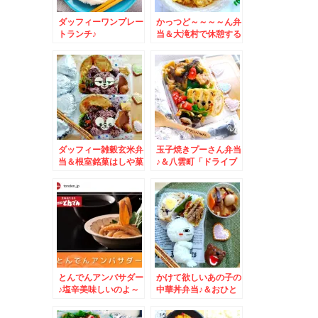
ダッフィーワンプレー
かっつど～～～～ん弁
トランチ♪
当＆大滝村で休憩する
なら「きのこ王国」の
大滝名物「きのこ汁」
110円Σ(ﾟДﾟ)は話のタ
ネにも是非♪
ダッフィー雑穀玄米弁
玉子焼きプーさん弁当
当＆根室銘菓はしや菓
♪＆八雲町「ドライブ
子店 「オランダ煎
ハウス金太郎」さんの
餅」ご存知ですか？独
「金太郎ラーメン」(*
特の食感の優しい甘さ
´艸`*)
が懐かし美味(*´艸`*)
とんでんアンバサダー
かけて欲しいあの子の
♪塩辛美味しいのよ～
中華丼弁当♪＆おひと
(*´艸`*)
り様で「吉野家」さん
(ΦωΦ)ﾌﾌﾌ…