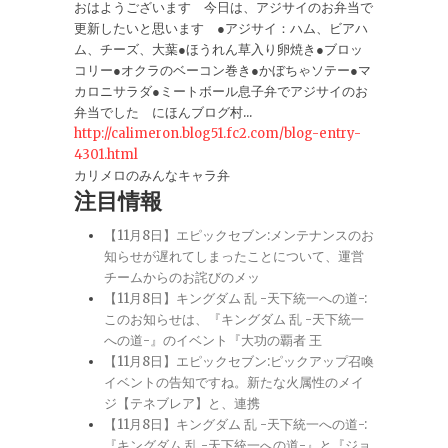
おはようございます 今日は、アジサイのお弁当で
更新したいと思います ●アジサイ：ハム、ビアハ
ム、チーズ、大葉●ほうれん草入り卵焼き●ブロッ
コリー●オクラのベーコン巻き●かぼちゃソテー●マ
カロニサラダ●ミートボール息子弁でアジサイのお
弁当でした にほんブログ村...
http://calimeron.blog51.fc2.com/blog-entry-
4301.html
カリメロのみんなキャラ弁
注目情報
【11月8日】エピックセブン:メンテナンスのお
知らせが遅れてしまったことについて、運営
チームからのお詫びのメッ
【11月8日】キングダム 乱 -天下統一への道-:
このお知らせは、『キングダム 乱 -天下統一
への道-』のイベント『大功の覇者 王
【11月8日】エピックセブン:ピックアップ召喚
イベントの告知ですね。新たな火属性のメイ
ジ【テネブレア】と、連携
【11月8日】キングダム 乱 -天下統一への道-:
『キングダム 乱 -天下統一への道-』と『ジョ