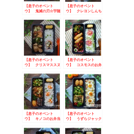
【息子のオベント
【息子のオベント
ウ】 鬼滅の刃☆宇随
ウ】 クレヨンしんち
天元のお弁当
ゃん☆シロのお弁当
【息子のオベント
【息子のオベント
ウ】 クリスマススヌ
ウ】 コスモスのお弁
ーピーのお弁当 to
当 to やいづキャラ弁
イチビキごはん
グランプリ
【息子のオベント
【息子のオベント
ウ】 キノコのお弁当
ウ】 うずらジャック
オランタンのお弁当