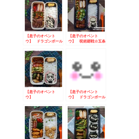
【息子のオベント
【息子のオベント
ウ】 ドラゴンボール
ウ】 呪術廻戦☆五条
☆ベジータのお弁当
悟のお弁当
【息子のオベント
【息子のオベント
ウ】
ウ】 ドラゴンボール
SPY×FAMILY☆アー
☆孫悟空のお弁当
ニャのお弁当