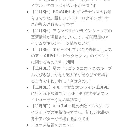
イフル』のコラボイベントが開催され
【11月8日】FC MOBILE:メンテナンスのお知
らせですね。新しいデイリーログインボーナ
スが導入されるようです
【11月8日】アヴァベルオンライン:ショップの
更新情報が掲載されています。期間限定のア
イテムやキャンペーン情報などが
【11月8日】エピックセブン:この告知は、人気
のアニメRPG「エピックセブン」のイベント
に関するものです。期間
【11月8日】星のドラゴンクエスト:このループ
ふくびきは、かなり魅力的なそうびが登場す
るようですね。特に「きせきのつ
【11月8日】イルーナ戦記オンライン:11月9日
に行われる放送では、EP3 第3章の実況プレ
イやユーザーさんの島訪問な
【11月8日】Ash Tale-風の大陸-:アバターラ
インナップの更新情報ですね。新しい衣装や
背中アバターが登場するようです
ニュース速報をチェック