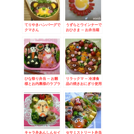
てりやきハンバーグで
うずらとウインナーで
クマさん
おひさま – お弁当箱
の中にキラキラ太陽
が！！
ひな祭り弁当 – お雛
リラックマ – 冷凍食
様とお内裏様のラブラ
品の焼きおにぎり使用
ブ弁当♪
で簡単弁当☆
キャラ弁あんしんセイ
セサミストリート弁当