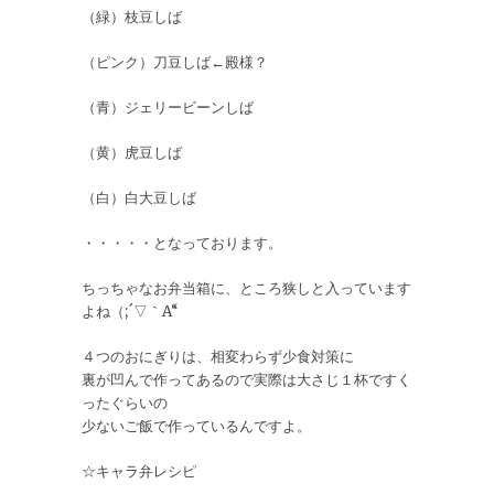
（緑）枝豆しば
（ピンク）刀豆しば←殿様？
（青）ジェリービーンしば
（黄）虎豆しば
（白）白大豆しば
・・・・・となっております。
ちっちゃなお弁当箱に、ところ狭しと入っています
よね（;´▽｀A“
４つのおにぎりは、相変わらず少食対策に
裏が凹んで作ってあるので実際は大さじ１杯ですく
ったぐらいの
少ないご飯で作っているんですよ。
☆キャラ弁レシピ