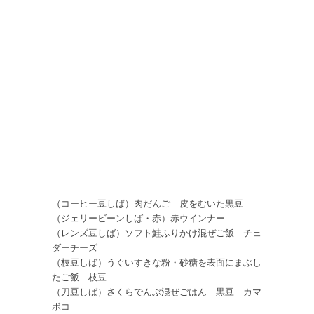
（コーヒー豆しば）肉だんご 皮をむいた黒豆
（ジェリービーンしば・赤）赤ウインナー
（レンズ豆しば）ソフト鮭ふりかけ混ぜご飯 チェ
ダーチーズ
（枝豆しば）うぐいすきな粉・砂糖を表面にまぶし
たご飯 枝豆
（刀豆しば）さくらでんぶ混ぜごはん 黒豆 カマ
ボコ