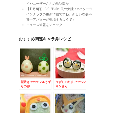
イやユーザーさんの島訪問な
【11月8日】Ash Tale-風の大陸-:アバターラ
インナップの更新情報ですね。新しい衣装や
背中アバターが登場するようです
ニュース速報をチェック
おすすめ関連キャラ弁レシピ
型抜きでカラフルうず
うずらのたまごでペン
らの卵
ギンさん