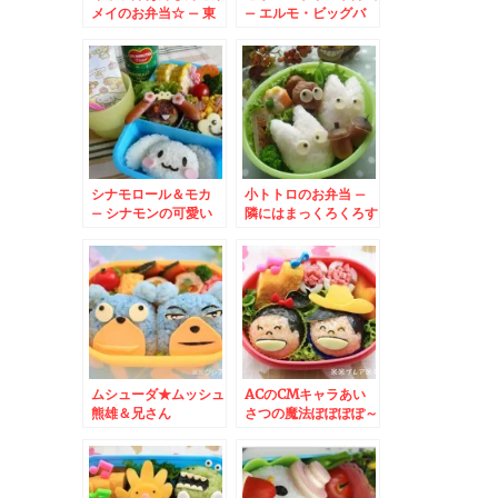
メイのお弁当☆ – 東
– エルモ・ビッグバ
京海上日動火災保険の
ード・オスカー・アー
羊の執事さん♪
ニー・バード大集合
シナモロール＆モカ
小トトロのお弁当 –
– シナモンの可愛い
隣にはまっくろくろす
おにぎり♪
けとどんぐりも♪
ムシューダ★ムッシュ
ACのCMキャラあい
熊雄＆兄さん
さつの魔法ぽぽぽぽ～
ん