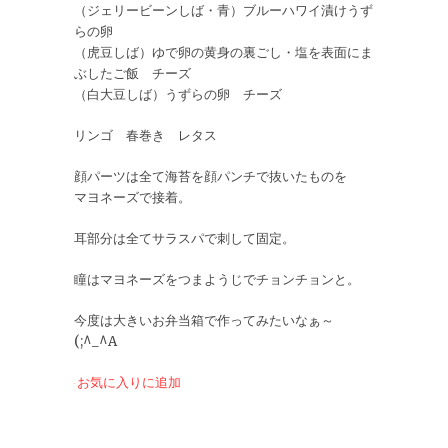
（ジェリービーンしば・青）ブルーハワイ漬けうず
らの卵
（虎豆しば）ゆで卵の黄身の裏ごし・塩を表面にま
ぶしたご飯 チーズ
（白大豆しば）うずらの卵 チーズ
リンゴ 春巻き レタス
顔パーツは全て海苔を顔パンチで抜いたものを
マヨネーズで接着。
耳部分は全てサラスパで刺して固定。
瞳はマヨネーズをつまようじでチョンチョンと。
今度は大きいお弁当箱で作ってみたいなぁ～
(;^_^A
お気に入りに追加