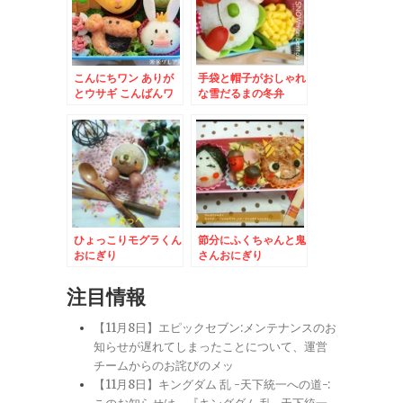
こんにちワン ありが
手袋と帽子がおしゃれ
とウサギ こんばんワ
な雪だるまの冬弁
ニ さよなライオン
ひょっこりモグラくん
節分にふくちゃんと鬼
おにぎり
さんおにぎり
注目情報
【11月8日】エピックセブン:メンテナンスのお
知らせが遅れてしまったことについて、運営
チームからのお詫びのメッ
【11月8日】キングダム 乱 -天下統一への道-: