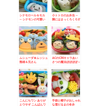
シナモロール＆モカ
小トトロのお弁当 –
– シナモンの可愛い
隣にはまっくろくろす
おにぎり♪
けとどんぐりも♪
ムシューダ★ムッシュ
ACのCMキャラあい
熊雄＆兄さん
さつの魔法ぽぽぽぽ～
ん
こんにちワン ありが
手袋と帽子がおしゃれ
とウサギ こんばんワ
な雪だるまの冬弁