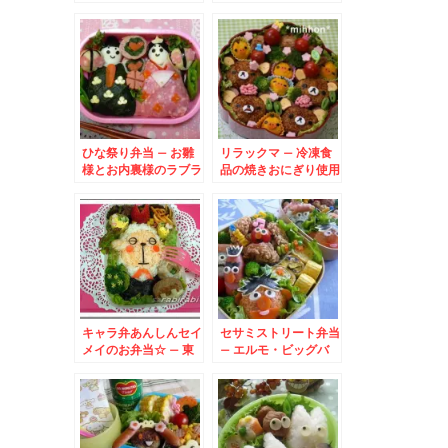
の中にキラキラ太陽
が！！
ひな祭り弁当 – お雛
リラックマ – 冷凍食
様とお内裏様のラブラ
品の焼きおにぎり使用
ブ弁当♪
で簡単弁当☆
キャラ弁あんしんセイ
セサミストリート弁当
メイのお弁当☆ – 東
– エルモ・ビッグバ
京海上日動火災保険の
ード・オスカー・アー
羊の執事さん♪
ニー・バード大集合