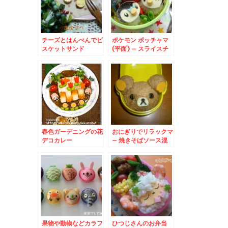
チーズとはんぺんでビ
ポケモン ポッチャマ
スケットサンド
(平面) – スライスチ
ーズでポケットモンス
ターキャラ☆
春色ガーデニングの花
おにぎりでリラックマ
デコカレー
– 焼きそばソース混
ぜご飯
果物や動物などカラフ
ひつじさんのお弁当