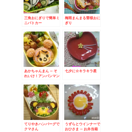
三角おにぎりで簡単ミ
梅雨まんまる雷様おに
ニパトカー
ぎり
あかちゃんまん – そ
七夕に☆キラキラ星
れいけ！アンパンマン
てりやきハンバーグで
うずらとウインナーで
クマさん
おひさま – お弁当箱