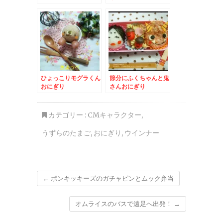
ニ さよなライオン
ひょっこりモグラくん
節分にふくちゃんと鬼
おにぎり
さんおにぎり
カテゴリー :
CMキャラクター
,
うずらのたまご
,
おにぎり
,
ウインナー
←
ポンキッキーズのガチャピンとムック弁当
オムライスのバスで遠足へ出発！
→