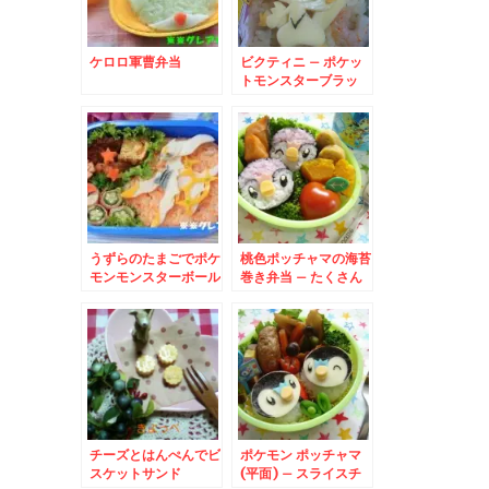
ケロロ軍曹弁当
ビクティニ – ポケッ
トモンスターブラッ
ク・ホワイト登場!!勝
利をもたらすポケモン
♪
うずらのたまごでポケ
桃色ポッチャマの海苔
モンモンスターボール
巻き弁当 – たくさん
できて、運動会にも♪
チーズとはんぺんでビ
ポケモン ポッチャマ
スケットサンド
(平面) – スライスチ