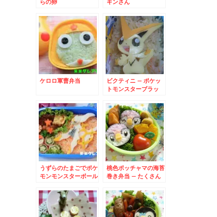
らの卵
ギンさん
ケロロ軍曹弁当
ビクティニ – ポケッ
トモンスターブラッ
ク・ホワイト登場!!勝
利をもたらすポケモン
♪
うずらのたまごでポケ
桃色ポッチャマの海苔
モンモンスターボール
巻き弁当 – たくさん
できて、運動会にも♪