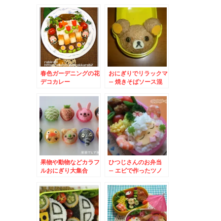
ーズでポケットモンス
ターキャラ☆
春色ガーデニングの花
おにぎりでリラックマ
デコカレー
– 焼きそばソース混
ぜご飯
果物や動物などカラフ
ひつじさんのお弁当
ルおにぎり大集合
– エビで作ったツノ
がカワイイ羊弁当