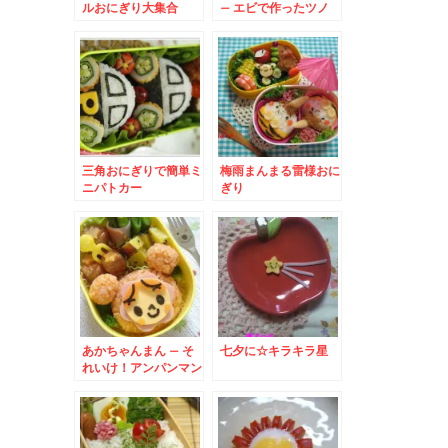
ルおにぎり大集合
– エビで作ったツノ
がカワイイ羊弁当
三角おにぎりで簡単ミ
梅雨まんまる雷様おに
ニパトカー
ぎり
あかちゃんまん – そ
七夕に☆キラキラ星
れいけ！アンパンマン