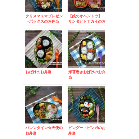
クリスマス☆プレゼン
【娘のオベントウ】
トボックスのお弁当
サンタとトナカイのお
弁当
おばけのお弁当
海苔巻きおばけのお弁
当
バレンタイン☆天使の
ピングー・ピンガのお
お弁当
弁当