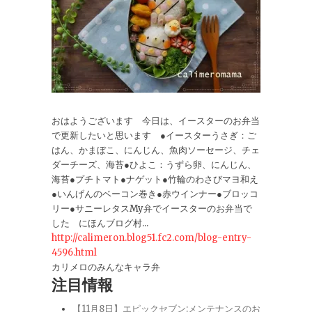
おはようございます 今日は、イースターのお弁当
で更新したいと思います ●イースターうさぎ：ご
はん、かまぼこ、にんじん、魚肉ソーセージ、チェ
ダーチーズ、海苔●ひよこ：うずら卵、にんじん、
海苔●プチトマト●ナゲット●竹輪のわさびマヨ和え
●いんげんのベーコン巻き●赤ウインナー●ブロッコ
リー●サニーレタスMy弁でイースターのお弁当で
した にほんブログ村...
http://calimeron.blog51.fc2.com/blog-entry-
4596.html
カリメロのみんなキャラ弁
注目情報
【11月8日】エピックセブン:メンテナンスのお