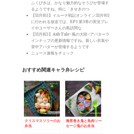
ふくびきは、かなり魅力的なそうびが登場す
るようですね。特に「きせきのつ
【11月8日】イルーナ戦記オンライン:11月9日
に行われる放送では、EP3 第3章の実況プレ
イやユーザーさんの島訪問な
【11月8日】Ash Tale-風の大陸-:アバターラ
インナップの更新情報ですね。新しい衣装や
背中アバターが登場するようです
ニュース速報をチェック
おすすめ関連キャラ弁レシピ
クリスマスツリーのお
海苔巻き鬼と魚肉ソー
弁当
セージ鬼のお弁当