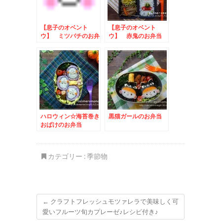
【息子のオベント
【息子のオベント
ウ】 ミツバチのお弁
ウ】 赤鬼のお弁当
当
ハロウィン☆海苔巻き
黒猫ガールのお弁当
おばけのお弁当
カテゴリー :
季節物
←
クラフトフレッシュモツァレラで美味しく可
愛いフルーツ旬カプレーゼ♪レシピ付き♪