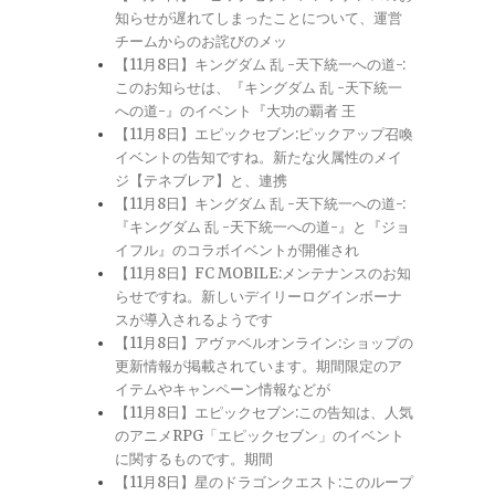
知らせが遅れてしまったことについて、運営
チームからのお詫びのメッ
【11月8日】キングダム 乱 -天下統一への道-:
このお知らせは、『キングダム 乱 -天下統一
への道-』のイベント『大功の覇者 王
【11月8日】エピックセブン:ピックアップ召喚
イベントの告知ですね。新たな火属性のメイ
ジ【テネブレア】と、連携
【11月8日】キングダム 乱 -天下統一への道-:
『キングダム 乱 -天下統一への道-』と『ジョ
イフル』のコラボイベントが開催され
【11月8日】FC MOBILE:メンテナンスのお知
らせですね。新しいデイリーログインボーナ
スが導入されるようです
【11月8日】アヴァベルオンライン:ショップの
更新情報が掲載されています。期間限定のア
イテムやキャンペーン情報などが
【11月8日】エピックセブン:この告知は、人気
のアニメRPG「エピックセブン」のイベント
に関するものです。期間
【11月8日】星のドラゴンクエスト:このループ