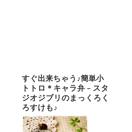
すぐ出来ちゃう♪簡単小
トトロ＊キャラ弁 – スタ
ジオジブリのまっくろく
ろすけも♪