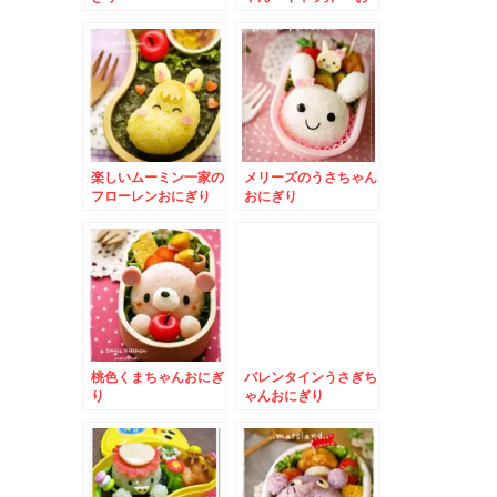
花に囲まれて春いっぱ
い弁当
楽しいムーミン一家の
メリーズのうさちゃん
フローレンおにぎり
おにぎり
桃色くまちゃんおにぎ
バレンタインうさぎち
り
ゃんおにぎり