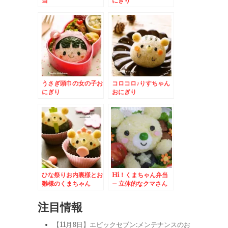
当
にぎり
うさぎ頭巾の女の子お
コロコロ♪りすちゃん
にぎり
おにぎり
ひな祭りお内裏様とお
Hi！くまちゃん弁当
雛様のくまちゃん
– 立体的なクマさん
が可愛い☆
注目情報
【11月8日】エピックセブン:メンテナンスのお