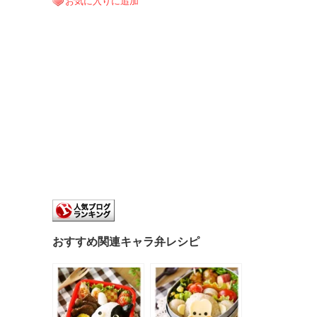
お気に入りに追加
おすすめ関連キャラ弁レシピ