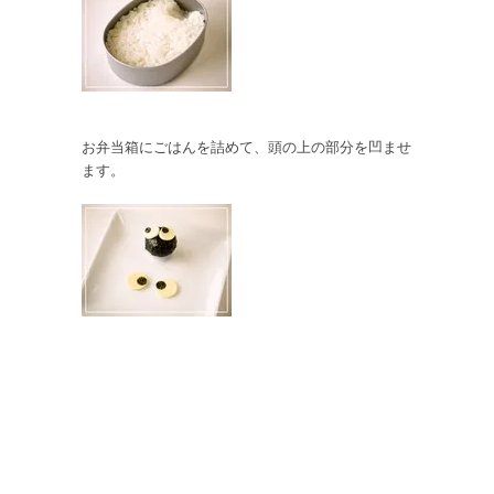
お弁当箱にごはんを詰めて、頭の上の部分を凹ませ
ます。