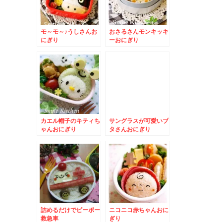
モ～モ～♪うしさんお
おさるさんモンキッキ
にぎり
ーおにぎり
カエル帽子のキティち
サングラスが可愛いブ
ゃんおにぎり
タさんおにぎり
詰めるだけでピーポー
ニコニコ赤ちゃんおに
救急車
ぎり