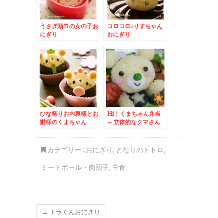
うさぎ頭巾の女の子お
コロコロ♪りすちゃん
にぎり
おにぎり
ひな祭りお内裏様とお
Hi！くまちゃん弁当
雛様のくまちゃん
– 立体的なクマさん
が可愛い☆
カテゴリー :
おにぎり
,
となりのトトロ
,
ミートボール・肉団子
,
主食
←
トラくんおにぎり