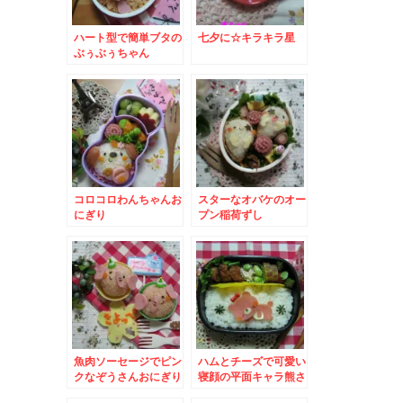
ハート型で簡単ブタの
七夕に☆キラキラ星
ぶぅぶぅちゃん
コロコロわんちゃんお
スターなオバケのオー
にぎり
プン稲荷ずし
魚肉ソーセージでピン
ハムとチーズで可愛い
クなぞうさんおにぎり
寝顔の平面キャラ熊さ
ん