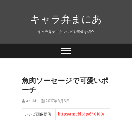
キャラ弁まにあ
キャラ弁デコ弁レシピや画像を紹介
魚肉ソーセージで可愛いポ
ーチ
azuki
2017年6月3日
レシピ画像提供
http://ameblo.jp/640100/