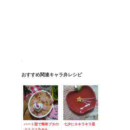
おすすめ関連キャラ弁レシピ
ハート型で簡単ブタの
七夕に☆キラキラ星
ぶぅぶぅちゃん