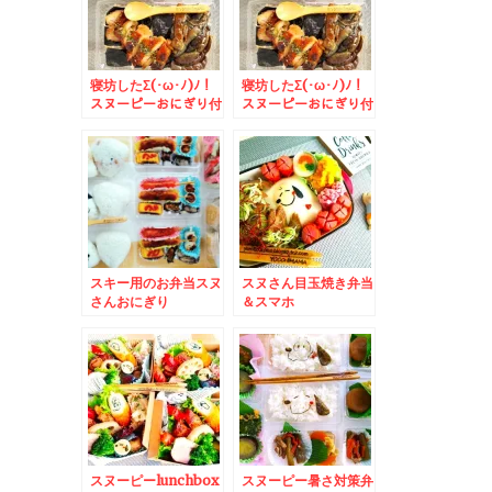
寝坊したΣ(･ω･ﾉ)ﾉ！
寝坊したΣ(･ω･ﾉ)ﾉ！
スヌーピーおにぎり付
スヌーピーおにぎり付
き鶏ナス照り焼き丼＆
き鶏ナス照り焼き丼
スキー用のお弁当スヌ
スヌさん目玉焼き弁当
さんおにぎり
＆スマホ
が。。。。。。。。と
時間は自分で作るもの
(*-ω-)
スヌーピーlunchbox
スヌーピー暑さ対策弁