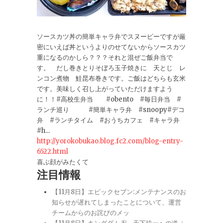
ソースカツ丼の簡単キャラ弁でスヌーピーですが厳
密にいえば丼というよりのせてないからソースカツ
重になるのかしら？？？それと混ぜご飯弁当で
す。 だし巻きとりそぼろ玉子焼きに 天とじ レ
ンコン煮物 鮭昆布巻きです。ご飯はどちらも玄米
です。美味しく召し上がっていただけますよう
に！！#高校生弁当 #obento #毎日弁当 #
ランチ巡り #簡単キャラ弁 #snoopy#デコ
弁 #ランチタイム #おうちカフェ #キャラ弁
#h...
http://yorokobukao.blog.fc2.com/blog-entry-
6522.html
喜ぶ顔がみたくて
注目情報
【11月8日】エピックセブン:メンテナンスのお
知らせが遅れてしまったことについて、運営
チームからのお詫びのメッ