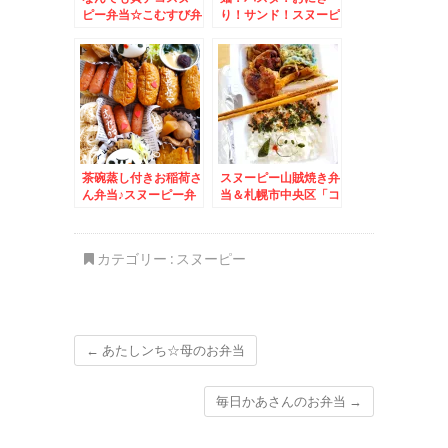
ピー弁当☆こむすび弁
り！サンド！スヌーピ
当☆
ー弁当♪
茶碗蒸し付きお稲荷さ
スヌーピー山賊焼き弁
ん弁当♪スヌーピー弁
当＆札幌市中央区「コ
当☆
コノススキノ」「どん
ぐり」さんのちくわパ
ンとか♪
カテゴリー :
スヌーピー
←
あたしンち☆母のお弁当
毎日かあさんのお弁当
→