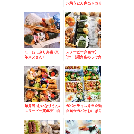
ン焼うどん弁当＆カリ
フォルニア産
「Calrose」カルロー
ズ米♪
ミニおにぎり弁当♪寅
スヌーピー弁当☆(
年スヌさん♪
´艸｀)麺弁当のっけ弁
当おにぎり弁当♪
麺弁当♪おいなりさん♪
ガパオライス弁当☆麺
スヌーピー寅年デコ弁
弁当☆ガパオおにぎり
♪
も♪スヌーピー仕立て♪