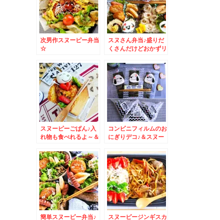
次男作スヌーピー弁当
スヌさん弁当♪盛りだ
☆
くさんだけどおかずリ
クエストに応えてます
＾＾♪
スヌーピーごぱん♪入
コンビニフィルムのお
れ物も食べれるよ～＆
にぎりデコ♪＆スヌー
弾丸とんぼ返り神戸土
ピー編
産は定番これ～♪(*´艸
`*)
簡単スヌーピー弁当♪
スヌーピージンギスカ