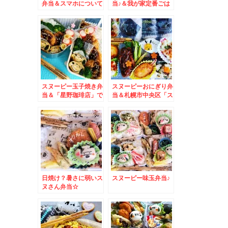
弁当＆スマホについて
当♪＆我が家定番ごは
機種変について教えて
ん進みまくりの大葉漬
くださいm(__)m
け♪
スヌーピー玉子焼き弁
スヌーピーおにぎり弁
当＆「星野珈琲店」で
当＆札幌市中央区「ス
打ち合わせ兼「モーニ
ターフルーツ」さん
ング」(*´艸`*)
日焼け？暑さに弱いス
スヌーピー味玉弁当♪
ヌさん弁当☆