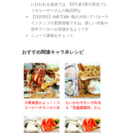
に行われる放送では、EP3 第3章の実況プレ
イやユーザーさんの島訪問な
【11月8日】Ash Tale-風の大陸-:アバターラ
インナップの更新情報ですね。新しい衣装や
背中アバターが登場するようです
ニュース速報をチェック
おすすめ関連キャラ弁レシピ
大衆食堂かよっ！！ス
ちいかわモモンガ弁当
ヌーピーチキンカツ弁
＆「宮越屋珈琲」さん
当♪＆函館のファミレ
で打ち合わせ～落ち着
ス「パーラーフタバ
く石造り倉庫でいただ
ヤ」さんで打ち合わせ
くcoffeeは最高(*´艸
(*´艸`*)
`*)