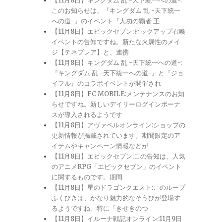
【11月8日】キングダム 乱 -天下統一への道-:
このお知らせは、『キングダム 乱 -天下統一
への道-』のイベント『大功の覇者 王
【11月8日】エピックセブン:ピックアップ召喚
イベントの告知ですね。新たな火属性のメイ
ジ【テネブレア】と、連携
【11月8日】キングダム 乱 -天下統一への道-:
『キングダム 乱 -天下統一への道-』と『ジョ
イフル』のコラボイベントが開催され
【11月8日】FC MOBILE:メンテナンスのお知
らせですね。新しいデイリーログインボーナ
スが導入されるようです
【11月8日】アヴァベルオンライン:ショップの
更新情報が掲載されています。期間限定のア
イテムやキャンペーン情報などが
【11月8日】エピックセブン:この告知は、人気
のアニメRPG「エピックセブン」のイベント
に関するものです。期間
【11月8日】星のドラゴンクエスト:このループ
ふくびきは、かなり魅力的なそうびが登場す
るようですね。特に「きせきのつ
【11月8日】イルーナ戦記オンライン:11月9日