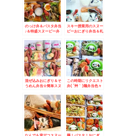
のっけ弁＆パスタ弁当
スキー授業用のスヌー
♪＆特盛スヌーピー弁
ピーおにぎり弁当＆札
当♪
幌中央区「スターフル
ーツ札幌店」さんの
「とちあいか」苺３パ
ック１０００円～(*
´▽｀*)
混ぜ込みおにぎり＆そ
この時期にリクエスト
うめん弁当☆簡単スヌ
弁( ´艸｀)麺弁当色々
ーピーデコ弁♪
とおにぎり色々
なんでも寅デコスヌー
麺！パスタ！おにぎ