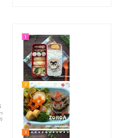
店
っ
リ