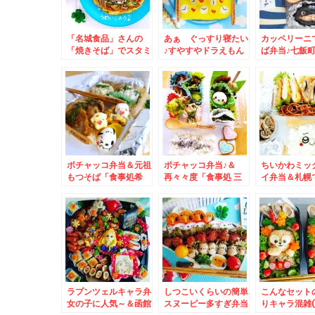
「名城食品」さんの
あぁ ぐっすり寝たい
カッペリーニ
「焼きそば」でスタミ
♪すやすやドラえもん
ば弁当♪七飯
ナ焼きそばレシピ付き
オムライス＆清田区里
いずみや食堂
♪焼きそば田むし男く
塚の町中華「大華飯
「焼きそば」
ん推し活(*´艸`*)
店」さんの「焼きそ
め」激ウマで
ば」(*´艸`*)
ューミーで美
堂(*´艸`*)
すぎて心配に
ポチャッコ弁当＆元祖
ポチャッコ弁当♪＆
ちいかわミッ
もつそば「食事処希
再々々度「食事処 三
イ弁当＆札幌
林」さんで「ぴり辛も
平」さんの「ホルモン
最強寿司ラン
つそば」激ウマっ(*
炒め定食」あぁこれも
なら絶対こち
´艸`*)
美味しい(*´艸`*)
転寿司函館漁
ソシア店さん
ンチ」は彩り
「タコ吸盤軍
ッキサラダ軍
００円でおつ
て(@￣□￣@;
ラプンツェルキャラ弁
しつこいくらいの簡単
こんなセット
女の子に人気～＆函館
スヌーピー多すぎ弁当
りキャラ混雑( 