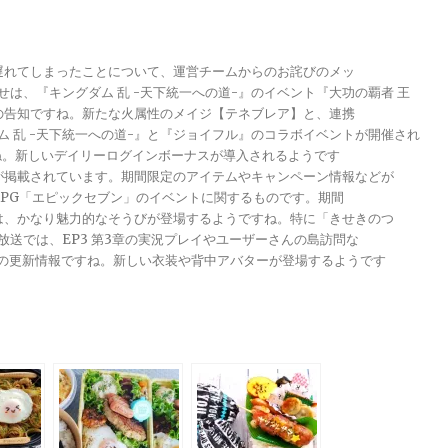
が遅れてしまったことについて、運営チームからのお詫びのメッ
らせは、『キングダム 乱 -天下統一への道-』のイベント『大功の覇者 王
トの告知ですね。新たな火属性のメイジ【テネブレア】と、連携
グダム 乱 -天下統一への道-』と『ジョイフル』のコラボイベントが開催され
ですね。新しいデイリーログインボーナスが導入されるようです
報が掲載されています。期間限定のアイテムやキャンペーン情報などが
メRPG「エピックセブン」のイベントに関するものです。期間
きは、かなり魅力的なそうびが登場するようですね。特に「きせきのつ
る放送では、EP3 第3章の実況プレイやユーザーさんの島訪問な
ンナップの更新情報ですね。新しい衣装や背中アバターが登場するようです