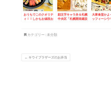
おうちでこのクオリテ
顔文字キャラ弁＆札幌
大衆食堂かよ
ィ！！しかもお値段お
中央区「札幌開発建設
ッフィーシウ
財布に優しすぎるお寿
部 食堂」のランチメ
＆またもや厚
司「札幌海鮮丸」さん
ニューがすごすぎる～
海楼」さんで
の「ふたば」「若鶏の
(*´艸`*)
酢豚定食＆豚
カテゴリー :
未分類
半身揚げ」「北海道茶
ーメン♪
碗蒸し」コスパ最強お
寿司と豊富なサイドメ
ニュー♪
←
キウイブラザーズのお弁当