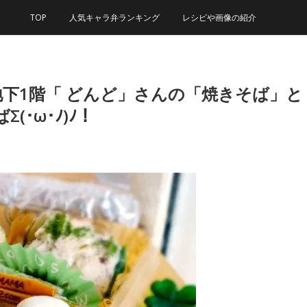
TOP
人気キャラ弁ランキング
レシピや画像の紹介
下1階「 どんど」さんの「焼きそば」
(･ω･ﾉ)ﾉ！