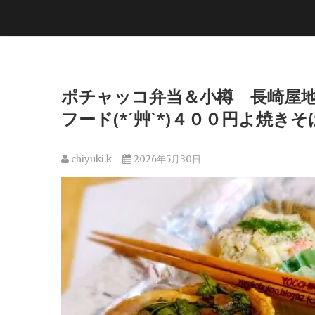
ポチャッコ弁当＆小樽 長崎屋地
フード(*´艸`*)４００円よ焼きそばΣ
chiyuki.k
2026年5月30日