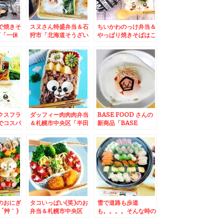
で焼きそ
スヌさん特盛弁当＆石
ちいかわのっけ弁当＆
町「一休
狩市「北海道そうざい
やっぱり焼きそばはこ
」さんの
企画」の「焼きそば」
の味が一番好きなの～
「肉炒
「揚げ物」３種で３３
浅草「福ちゃん」の
一番ボリ
０円Σ(ﾟДﾟ)Σ(ﾟДﾟ)Σ(ﾟ
「焼きそば」(*´艸`*)
味しい食
Дﾟ)でお腹いっぱい！
すかも激安
なる。
クスフラ
ダッフィー肉肉肉弁当
BASE FOOD さんの
でコスパ
＆札幌市中央区「半田
新商品「BASE
チ食べる
やファクトリー前店」
YAKISOBA」 食べて
ら！「回
さんの「冷やし中華」
みた～～～♪低カロリ
火」川沿
「中華そば」コスパ最
ーでヘルシーで何より
の「Aラ
高すぎてカスタマイズ
ラク(*´艸`*)
海鮮丼
(*´艸`*)
艦」「ホ
艦」１０
りくるっ
)！！
のおにぎ
タコいっぱい(笑)のお
雪で道路も歩道
´艸｀)
弁当＆札幌市中央区
も。。。。そんな時の