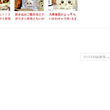
っ！！ミ
炊き込みご飯弁当とナ
大衆食堂かよっ
ち
マイ弁当
ポリタン弁当とちいか
いかわキャラ弁♪＆ま
別区「北
わおにぎり＆「ゆで太
たもや厚別区「北海
ランチ～
郎西岡店」さんで朝そ
楼」さんで「鶏黒胡椒
骨台湾ラ
ば～♪かき揚げ→三陸
炒め定食」＆スープ台
わかめ変更♪やっぱり
湾醤油ラーメンに変更
鬼おろしは欠かせない
(*´艸`*)
っ！！
ツバメのお弁当
→