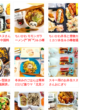
なとも
「スターフルーツ札幌
ものすごい助っ人
豆大福」
店」さんがありがたす
♪「海鮮丸」さんの期
福」
ぎる～
間限定新メニューいく
ら入って一人前税込み
１０１０円ってありえ
ない！！
スヌさん
ちいかわ モモンガラ
ちいかわ弁当と煮物カ
「中国料
ーメン(*´艸`*)＆小樽
ミカツ弁当＆小樽都通
流川さる
「菓子匠 松月堂」さ
り 地元民も通う地域
「豚足ラ
んの「マロンどら焼
密着型鮮魚店「夢市
味しすぎ
き」「生どら焼き」昔
場」さん塩筋子美味し
７００円
ながらのマドレーヌ♪
いし格安(*´艸`*)
！！
北海道ソウルフード中
華まんじゅう
ン型抜き
冬休みのごはんは簡単
スキー用のお弁当スヌ
福厨房」
だけど激ウマ「北見ソ
さんおにぎり
味噌あん
ウルフード」「海鮮塩
絶品(*
焼きそば」で決まり♪
レシピ画像付き♪