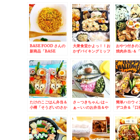
民ソウルフード♪「ラ
＆「ゆで太郎西岡店」
＆小樽市「み
ッキーピエロ」さんの
さんで朝そば～♪
ち」さんの「
「チャイニーズチキン
と「よもぎ大
バーガー」食べたら病
みつきよ～
BASE FOOD さんの
大衆食堂かよっ！！お
おやつ付きの
新商品「BASE
かずバイキングミッフ
焼肉弁当♪＆
YAKISOBA」「旨辛
ィーヘルシー弁当・か
理 小吃店 沙
まぜそば」 食べてみ
つメシ弁当＆小樽都通
かわ」さんの
た～～～♪低カロリー
り「大八 栗原蒲鉾
ーメン」が美
でヘルシーで何よりラ
店」都通り店さんの私
る！！これで
ク(*´艸`*)
イチオシ蒲鉾はこ
(@￣□￣@;)
れ！！！！！
たけのこごはん弁当＆
さ～つきちゃん♪は～
簡単ハロウィ
小樽「そうざいのさか
ぁ～い♪のお弁当＆や
デコ弁＆「口
た」酒田惣菜店さんの
はりスターフルーツさ
さんの「エビ
「イカメンチ」は日本
んのいちごは安くて激
かけ焼きそば」
一(*´艸`*)
ウマ♪(*´艸`*)
´艸`*)