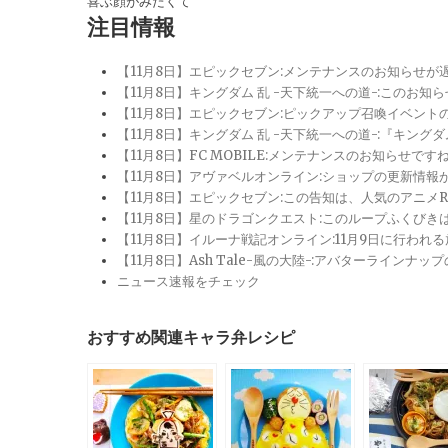
喜ぶ顔がみたくて
注目情報
【11月8日】エピックセブン:メンテナンスのお知らせ
【11月8日】キングダム 乱 -天下統一への道-:このお知
【11月8日】エピックセブン:ピックアップ召喚イベン
【11月8日】キングダム 乱 -天下統一への道-:『キン
【11月8日】FC MOBILE:メンテナンスのお知らせ
【11月8日】アヴァベルオンライン:ショップの更新情
【11月8日】エピックセブン:この告知は、人気のアニ
【11月8日】星のドラゴンクエスト:このループふくび
【11月8日】イルーナ戦記オンライン:11月9日に行われ
【11月8日】Ash Tale-風の大陸-:アバターライ
ニュース速報をチェック
おすすめ関連キャラ弁レシピ