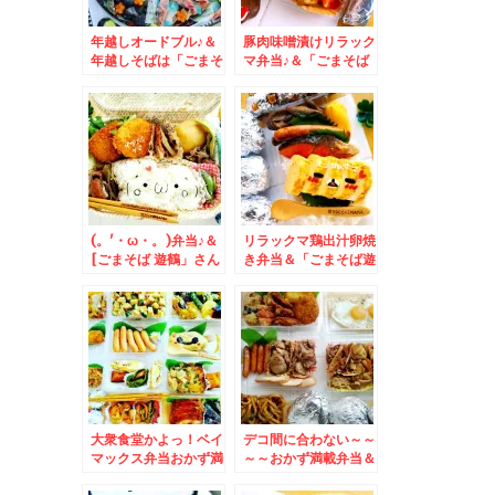
年越しオードブル♪＆
豚肉味噌漬けリラック
年越しそばは「ごまそ
マ弁当♪＆「ごまそば
ば 八千代」さん(*
遊鶴」さんの日替わり
´艸`*)「かけそば」
ランチ♪
「つゆアツアツ、ネ
ギ、おろし別盛りトッ
ピング」
(。'・ω・。)弁当♪＆
リラックマ鶏出汁卵焼
[ごまそば 遊鶴」さん
き弁当＆「ごまそば遊
の「そばの実ごはん」
鶴」さんの「日替わり
＆「日替わりランチ蕎
蕎麦」「月見とろろそ
麦」
ば」(*´艸`*)
大衆食堂かよっ！ベイ
デコ間に合わない～～
マックス弁当おかず満
～～おかず満載弁当＆
載＆札幌で一番カツ丼
「ごまそば八千代」さ