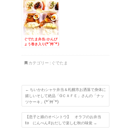
日の日替わり」で天丼
も激ウマな件♪
ぐでたま弁当♪かんぴ
ょう巻き入り(*´艸`*)
＆「リンガーハット」
さんの「野菜たっぷり
ちゃんぽん」「ちゃん
カテゴリー :
ぐでたま
ぽんドレッシング」ど
ちら派？
←
ちいかわシャケ弁当＆札幌市お洒落で身体に
嬉しいそして絶品「GＣＡＦＥ」さんの「ナッ
ツケーキ」(*´艸`*)
【息子と娘のオベントウ】 オラフのお弁当
to にんべん#おだしで楽しむ秋の味覚
→