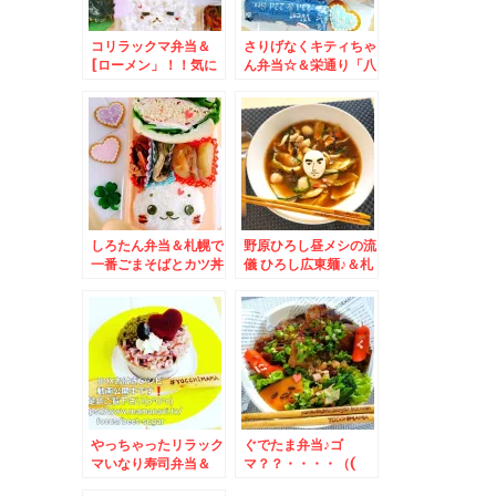
コリラックマ弁当＆
さりげなくキティちゃ
[ローメン」！！気に
ん弁当☆＆栄通り「八
なっていた「食事処三
千代」さんのカツ丼は
平」さんが凄かった～
札幌で一番美味し
(*´艸`*)
い！！ごまそばも札幌
で一番美味！！
しろたん弁当＆札幌で
野原ひろし昼メシの流
一番ごまそばとカツ丼
儀 ひろし広東麺♪＆札
が美味しいお店「八千
幌スープカレー隠れ名
代」さんで五目蕎麦と
店「ホットドッグ」
かつ皿をいただく(*
「HoodDog]さん
´艸`*)
やっちゃったリラック
ぐでたま弁当♪ゴ
マいなり寿司弁当＆
マ？？・・・・（(
「八千代」さんの「本
´艸｀)