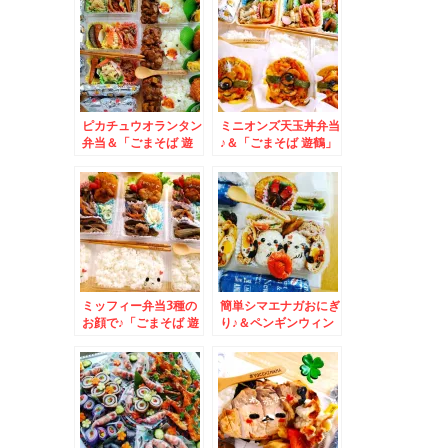
ピカチュウオランタン
ミニオンズ天玉丼弁当
弁当＆「ごまそば 遊
♪＆「ごまそば 遊鶴」
鶴」さんのランチ(*
さんの「日替わりラン
´艸`*)ミニエビ天丼セ
チ」♪
ット蕎麦大盛ぃいいい
(*´艸`*)
ミッフィー弁当3種の
簡単シマエナガおにぎ
お顔で♪「ごまそば 遊
り♪＆ペンギンウィン
鶴」さんのランチ♪ミ
ナー♪＆「ごまそば
ニエビ天丼セット♪
遊鶴」さんのランチ☆
天丼セット♪