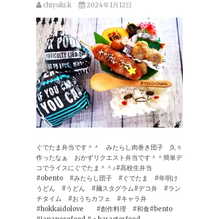
chiyuki.k
2024年1月12日
ぐでたま弁当です＾＾ みたらし肉巻き団子 久々
作ったなぁ おかずリクエスト弁当です＾＾簡単デ
コでライスにぐでたま＾＾♪#高校生弁当
#obento #みたらし団子 #ぐでたま #年明け
うどん #うどん #麺スタグラム#デコ弁 #ラン
チタイム #おうちカフェ #キャラ弁
#hokkaidolove #創作料理 #和食#bento