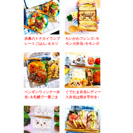
が美味しいと思うお店
んの「おろしそば」温
(*´艸`*)ランチタイム
かいの(*´艸`*)
しか営業されてないで
すよ～
赤鼻のトナカイワンプ
ちいかわフレンズ♪モ
レートごはん♪＆カツ
モンガ弁当♪モモンガ
丼が札幌イチ美味しい
サンド☆「食事処 三
と思う「ごまそばの八
平」さんの「長崎ちゃ
千代」さんの「日替わ
んぽん」麺がうま～～
りランチ」(*´艸`*)
～～～～～(*´艸`*)
ペンギンウィンナー弁
ぐでたま弁当レディー
当♪＆札幌で一番ごま
ス弁当は焼き芋付き♪
そばとカツ丼が美味し
＆「ほづみ亭」さんの
いお店「八千代」さん
宇和島鯛めし食べたぁ
ぁぁぁ♪由良のアワビ
屋さん♪