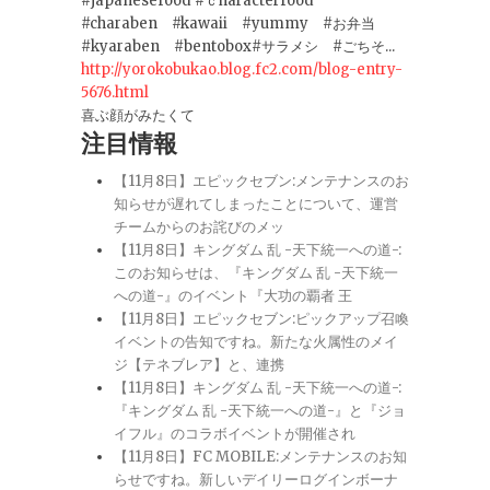
#japanesefood #ｃharacterfood
#charaben #kawaii #yummy #お弁当
#kyaraben #bentobox#サラメシ #ごちそ...
http://yorokobukao.blog.fc2.com/blog-entry-
5676.html
喜ぶ顔がみたくて
注目情報
【11月8日】エピックセブン:メンテナンスのお
知らせが遅れてしまったことについて、運営
チームからのお詫びのメッ
【11月8日】キングダム 乱 -天下統一への道-:
このお知らせは、『キングダム 乱 -天下統一
への道-』のイベント『大功の覇者 王
【11月8日】エピックセブン:ピックアップ召喚
イベントの告知ですね。新たな火属性のメイ
ジ【テネブレア】と、連携
【11月8日】キングダム 乱 -天下統一への道-:
『キングダム 乱 -天下統一への道-』と『ジョ
イフル』のコラボイベントが開催され
【11月8日】FC MOBILE:メンテナンスのお知
らせですね。新しいデイリーログインボーナ