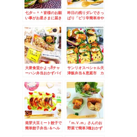
七夕～＾＾皆様のお願
昨日の残りダレでさっ
い事がお星さまに届き
ぱり「ピリ辛簡単冷や
ますように！！＆七夕
やっこ」＆「ニチノウ
特集♪
食品さんのおつまみシ
リーズ(*´艸`*)
大衆食堂かよっ!!チャ
サンリオスぺシャル天
ーハン弁当おかずバイ
津飯弁当＆恵庭市 カ
キングデー＆
フェで ラテアートに
Makuakeで買え
心なごみまくる～(*
る！！「東立商事」さ
´艸`*)
んの「町中華」サクサ
ク「鶏皮唐揚げ」おや
つ付き♪
発芽大豆ミート餃子で
「ｍ.Ｖ.ｍ」さんのお
簡単餃子弁当♪＆ヘル
野菜で簡単3種おかず
シーだから揚げ餃子付
♪ 時短お弁当おかず