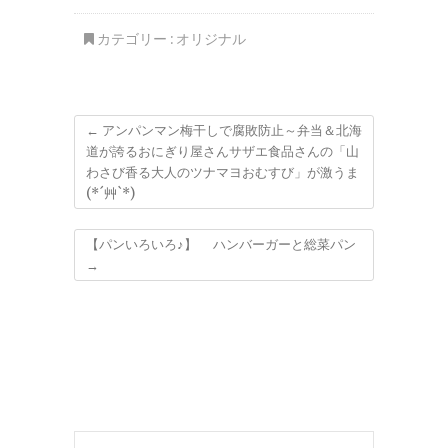
なら絶対こちら！「回
堂の「チップ串揚げ
転寿司函館漁火」川沿
カテゴリー :
オリジナル
ソシア店さんの「Aラ
ンチ」は彩り海鮮丼
「タコ吸盤軍艦」「ホ
ッキサラダ軍艦」１０
００円でおつりくるっ
て(@￣□￣@;)！！
←
アンパンマン梅干しで腐敗防止～弁当＆北海
道が誇るおにぎり屋さんサザエ食品さんの「山
わさび香る大人のツナマヨおむすび」が激うま
(*´艸`*)
【パンいろいろ♪】 ハンバーガーと総菜パン
→