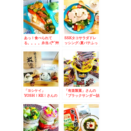
お料理に使える件♪
みつきになる静岡産わ
さび～(*´艸`*)
あっ！食べられて
SSKタコサラダドレ
る。。。。弁当♪(*´艸
ッシング♪夏バテふっ
`*)＆札幌市菊水上町
とぶ～(*´艸`*)ヘルシ
「食事処 三平」さん
ータコサラダレシピ
の「八宝菜」テイクア
ウトもできます＾＾3
月から５０円値上げさ
れました～＾＾
「ヨシケイ」
「有楽製菓」さんの
YOSH！KE！さんの
「ブラックサンダー詰
「極上魚沼産こしひか
め放題」ハッピーアン
り厳選米」のおにぎり
バサダー♪おばちゃん
♪極上は冷えたお米が
力全開で詰め込む(笑)
うまい！！