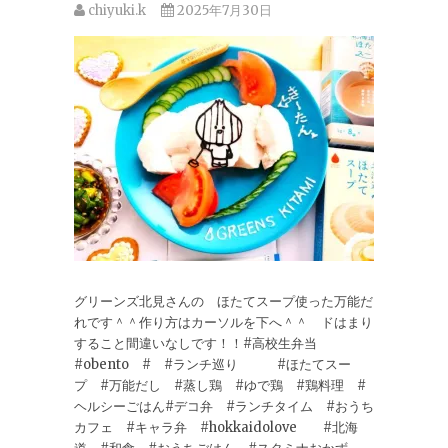
chiyuki.k
2025年7月30日
グリーンズ北見さんの ほたてスープ使った万能だ
れです＾＾作り方はカーソルを下へ＾＾ ドはまり
すること間違いなしです！！#高校生弁当
#obento # #ランチ巡り #ほたてスー
プ #万能だし #蒸し鶏 #ゆで鶏 #鶏料理 #
ヘルシーごはん#デコ弁 #ランチタイム #おうち
カフェ #キャラ弁 #hokkaidolove #北海