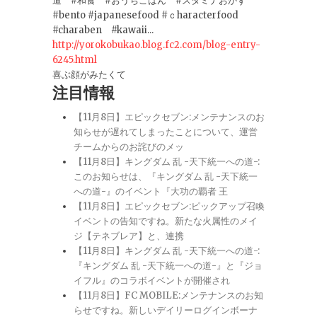
道 #和食 #おうちごはん #スタミナおかず
#bento #japanesefood #ｃharacterfood
#charaben #kawaii...
http://yorokobukao.blog.fc2.com/blog-entry-
6245.html
喜ぶ顔がみたくて
注目情報
【11月8日】エピックセブン:メンテナンスのお
知らせが遅れてしまったことについて、運営
チームからのお詫びのメッ
【11月8日】キングダム 乱 -天下統一への道-:
このお知らせは、『キングダム 乱 -天下統一
への道-』のイベント『大功の覇者 王
【11月8日】エピックセブン:ピックアップ召喚
イベントの告知ですね。新たな火属性のメイ
ジ【テネブレア】と、連携
【11月8日】キングダム 乱 -天下統一への道-:
『キングダム 乱 -天下統一への道-』と『ジョ
イフル』のコラボイベントが開催され
【11月8日】FC MOBILE:メンテナンスのお知
らせですね。新しいデイリーログインボーナ