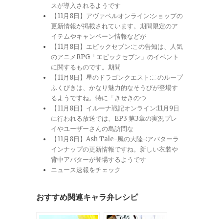
スが導入されるようです
【11月8日】アヴァベルオンライン:ショップの
更新情報が掲載されています。期間限定のア
イテムやキャンペーン情報などが
【11月8日】エピックセブン:この告知は、人気
のアニメRPG「エピックセブン」のイベント
に関するものです。期間
【11月8日】星のドラゴンクエスト:このループ
ふくびきは、かなり魅力的なそうびが登場す
るようですね。特に「きせきのつ
【11月8日】イルーナ戦記オンライン:11月9日
に行われる放送では、EP3 第3章の実況プレ
イやユーザーさんの島訪問な
【11月8日】Ash Tale-風の大陸-:アバターラ
インナップの更新情報ですね。新しい衣装や
背中アバターが登場するようです
ニュース速報をチェック
おすすめ関連キャラ弁レシピ