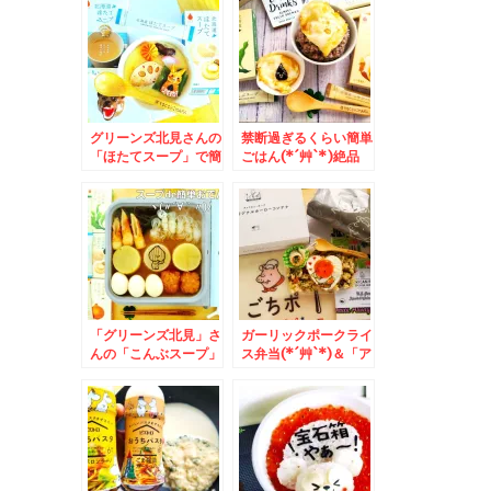
グリーンズ北見さんの
禁断過ぎるくらい簡単
「ほたてスープ」で簡
ごはん(*´艸`*)絶品
単絶品茶わん蒸し♪レ
TKGレシピ＆グリー
シピ♪
ンズ北見さんの「じゃ
がバタースープ」と
「こんぶスープ」(*
´艸`*)
「グリーンズ北見」さ
ガーリックポークライ
んの「こんぶスープ」
ス弁当(*´艸`*)＆「ア
「ほたてスープ」「た
メリカンポーク」の
まねぎスープ」で簡単
「ごちポ」くんグッズ
おでん♪
がめちゃめちゃおしゃ
れで使いやすい～＾＾
♪