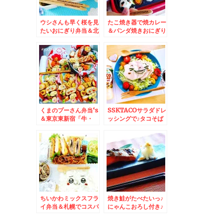
ウシさんも早く桜を見
たこ焼き器で焼カレー
たいおにぎり弁当＆北
＆パンダ焼きおにぎり
海道旭川市 ミシュラ
＆札幌桑園「北のたま
ン一つ星連続受賞「う
ゆら」は飲食だだけで
なぎ かどわき」さん
もできます＾＾「熟成
で鰻丼満喫♪
三元豚のロースカツ定
食」８８０円Σ(ﾟДﾟ)
お得で美味しい！
くまのプーさん弁当‘s
SSKTACOサラダドレ
＆東京東新宿「牛・
ッシングで♪タコそば
豚・もつ専門卸小売
♪(*´艸`*)ドはまりレ
山根商店」さんの牛も
シピ付き♪
つ煮込みも逸品で串物
全般うますぎる～＾＾
♪
ちいかわミックスフラ
焼き鮭がたべたいっ♪
イ弁当＆札幌でコスパ
にゃんこおろし付き♪
最強寿司ランチ食べる
＆支笏湖ポロピナイ食