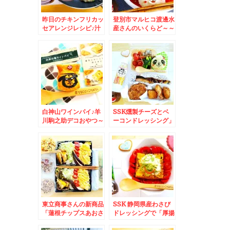
昨日のチキンフリカッ
登別市マルヒコ渡邊水
セアレンジレシピ♪汁
産さんのいくらど～～
だく豆乳クリームパス
～～～ん♪宝石箱やぁ
タ♪勝手に福岡コラボ
～弁当
レシピ♪
白神山ワインパイ♪羊
SSK燻製チーズとベ
川駒之助デコおやつ～
ーコンドレッシング」
美味でございます～～
でパンダサラダ♪弁当♪
(*´艸`*)
東立商事さんの新商品
SSK 静岡県産わさび
「蓮根チップスあおさ
ドレッシングで「厚揚
塩」味がめちゃめちゃ
げやっこサラダ」♪病