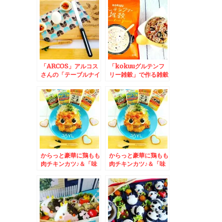
き♪しかも手包みなの
にもなりますよ～
よ～(@￣□￣@;)！！
「ARCOS」アルコス
「kokuuグルテンフ
さんの「テーブルナイ
リー雑穀」で作る雑穀
フ」がトマトも切れれ
米おにぎりは美味し
ば かぼちゃも切れる
い！！普通の雑穀には
し お肉も切れるし 力
ない雑穀と一工夫に
入れなくても切れて
(@￣□￣@;)！！
(@￣□￣@;)！！
からっと豪華に鶏もも
からっと豪華に鶏もも
肉チキンカツ♪＆「味
肉チキンカツ♪＆「味
の素」さんの「」の紙
の素」さんの
パック４種
「JOIL」の紙パック
４種