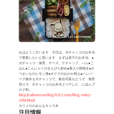
おはようございます 今日は、ポチャッコのお弁当
で更新したいと思います まずは息子のお弁当。●
ポチャッコ：海苔、チーズ、ケチャップ、ハム●ご
はん●こんにゃくのきんぴら炒め●葱入り卵焼き●さ
つまいものレモン煮●オクラのおかか和え●ハンバ
ーグ娘弁もポチャッコで。集合写真もどうぞ 海苔
切りで、ポチャッコのお弁当２つでした にほんブ
ログ村...
http://calimeron.blog51.fc2.com/blog-entry-
4766.html
カリメロのみんなキャラ弁
注目情報