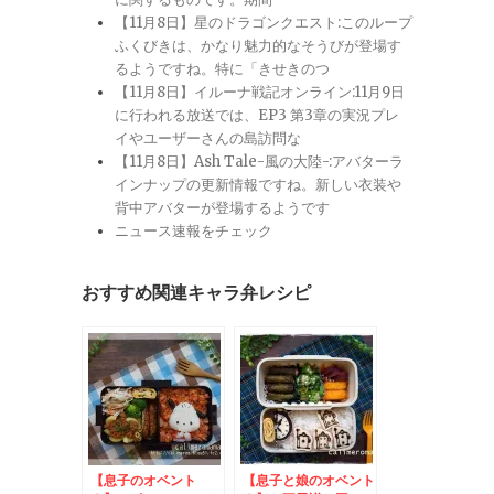
【11月8日】星のドラゴンクエスト:このループ
ふくびきは、かなり魅力的なそうびが登場す
るようですね。特に「きせきのつ
【11月8日】イルーナ戦記オンライン:11月9日
に行われる放送では、EP3 第3章の実況プレ
イやユーザーさんの島訪問な
【11月8日】Ash Tale-風の大陸-:アバターラ
インナップの更新情報ですね。新しい衣装や
背中アバターが登場するようです
ニュース速報をチェック
おすすめ関連キャラ弁レシピ
【息子のオベント
【息子と娘のオベント