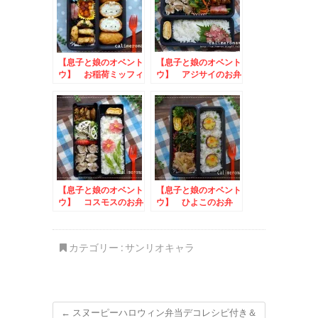
【息子と娘のオベント
【息子と娘のオベント
ウ】 お稲荷ミッフィ
ウ】 アジサイのお弁
ーのお弁当
当
【息子と娘のオベント
【息子と娘のオベント
ウ】 コスモスのお弁
ウ】 ひよこのお弁
当 to コロネをデ
当 to #ジャワ党フ
コってフォトコンテス
ォトキャンペーン
ト
カテゴリー :
サンリオキャラ
←
スヌーピーハロウィン弁当デコレシピ付き＆