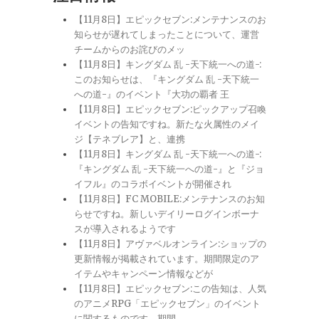
【11月8日】エピックセブン:メンテナンスのお
知らせが遅れてしまったことについて、運営
チームからのお詫びのメッ
【11月8日】キングダム 乱 -天下統一への道-:
このお知らせは、『キングダム 乱 -天下統一
への道-』のイベント『大功の覇者 王
【11月8日】エピックセブン:ピックアップ召喚
イベントの告知ですね。新たな火属性のメイ
ジ【テネブレア】と、連携
【11月8日】キングダム 乱 -天下統一への道-:
『キングダム 乱 -天下統一への道-』と『ジョ
イフル』のコラボイベントが開催され
【11月8日】FC MOBILE:メンテナンスのお知
らせですね。新しいデイリーログインボーナ
スが導入されるようです
【11月8日】アヴァベルオンライン:ショップの
更新情報が掲載されています。期間限定のア
イテムやキャンペーン情報などが
【11月8日】エピックセブン:この告知は、人気
のアニメRPG「エピックセブン」のイベント
に関するものです。期間