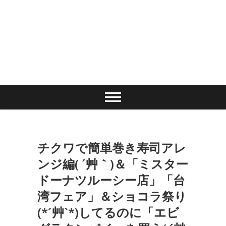
チクワで簡単巻き寿司アレ
ンジ編( ´艸｀)＆「ミスター
ドーナツルーシー店」「台
湾フェア」＆ショコラ祭り
(*´艸`*)してるのに「エビ