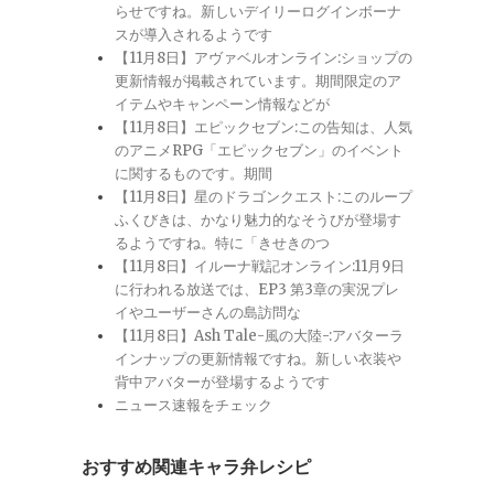
らせですね。新しいデイリーログインボーナ
スが導入されるようです
【11月8日】アヴァベルオンライン:ショップの
更新情報が掲載されています。期間限定のア
イテムやキャンペーン情報などが
【11月8日】エピックセブン:この告知は、人気
のアニメRPG「エピックセブン」のイベント
に関するものです。期間
【11月8日】星のドラゴンクエスト:このループ
ふくびきは、かなり魅力的なそうびが登場す
るようですね。特に「きせきのつ
【11月8日】イルーナ戦記オンライン:11月9日
に行われる放送では、EP3 第3章の実況プレ
イやユーザーさんの島訪問な
【11月8日】Ash Tale-風の大陸-:アバターラ
インナップの更新情報ですね。新しい衣装や
背中アバターが登場するようです
ニュース速報をチェック
おすすめ関連キャラ弁レシピ