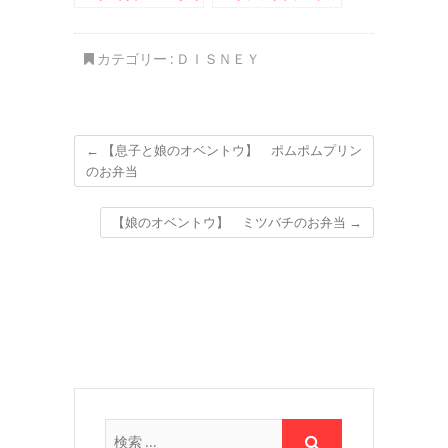
ンごはん♪
キー＆ぎょうざの店パ
ンダ
カテゴリー :
ＤＩＳＮＥＹ
←
【息子と娘のオベントウ】 ポムポムプリン
のお弁当
【娘のオベントウ】 ミツバチのお弁当
→