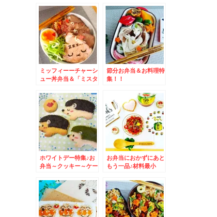
ミッフィーーチャーシ
節分お弁当＆お料理特
ュー丼弁当＆「ミスタ
集！！
ードーナツすすきの
店」「台湾フェア」＆
ショコラ祭り(*´艸`*)
(*´艸`*)(*´艸`*)
ホワイトデー特集♪お
お弁当におかずにあと
弁当～クッキー～ケー
もう一品♪材料最小
キまで♪愛詰まりすぎ
限 旭ﾎﾟﾝｽﾞで金平♪レ
じゃね？(・・?ｗｗｗ
シピ(*´艸`*)