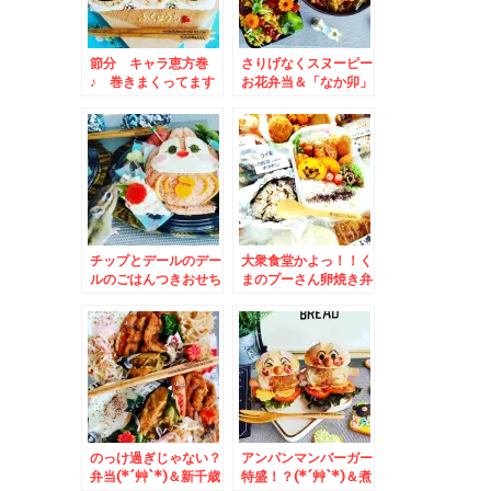
節分 キャラ恵方巻
さりげなくスヌーピー
♪ 巻きまくってます
お花弁当＆「なか卯」
(笑)
さんでモーニング「銀
鮭鶏小鉢朝食」で大満
足♪
チップとデールのデー
大衆食堂かよっ！！く
ルのごはんつきおせち
まのプーさん卵焼き弁
は我が家用(*´艸`*)ど
当＆札幌民ソウルフー
らえもん一人おせち
ド「餃子のみよしの」
さんの「野菜餃子」が
好み～♪(*´艸`*)店舗
限定なので気をつけ
て！
のっけ過ぎじゃない？
アンパンマンバーガー
弁当(*´艸`*)＆新千歳
特盛！？(*´艸`*)＆煮