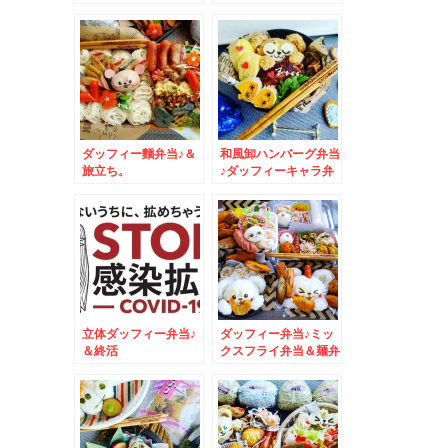
ブル☆
ダッフィー麵弁当♪＆
和風卸ハンバーグ弁当
旅立ち。
♪ダッフィーキャラ弁
☆＆起きてるｗｗ
立体ダッフィー弁当♪
ダッフィー弁当♪ミッ
＆終活
クスフライ弁当＆麺弁
当☆