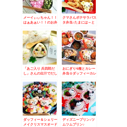
だける♪(*´艸`*)
メーイぃぃちゃん！！
クマさんポテサラパス
はぁあぁい！！のお弁
タ弁当♪たまには～と
当＆中央区「弁菜亭」
打ち合わせ「ガスト」
さんの駅そばはココで
でランチ♪「鰻重」
もゆっくり食べれ
「チゲうどん」
る！！モーニング珈琲
無料サービス付き☆の
日替わり弁当がお得す
ぎてボリューミーで大
満足！！！！！
「あご入り 兵四郎だ
おにぎり4種とカレー
し」さんの出汁でだし
弁当☆ダッフィーカレ
おにぎり♪が旨っ(*´艸
ー☆
`*)onigiri
ダッフィー＆シェリー
ディズニープリン♪ツ
メイクリスマスオード
ムツムプリン♪