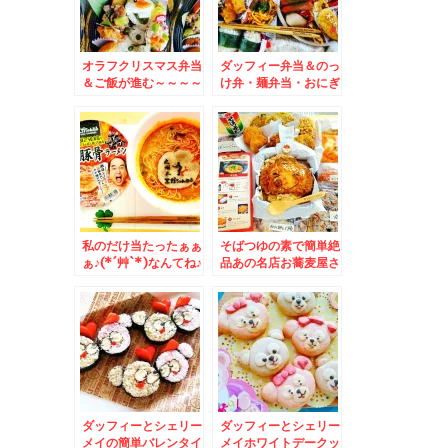
オラフクリスマス弁当
ダッフィー弁当＆のっ
＆ご飯が進む～～～～
け弁・麺弁当・おにぎ
＾＾♪梅見月の「ごは
りがいっぱい＾＾
ん上手」美味(*´艸`*)
私のだけ当たったぁぁ
そばつゆの素で簡単絶
ぁ♪(*´艸`*)なんてね♪
品あの名店お蕎麦屋さ
テンション上がる エ
んのカツ丼のお味がで
ガちゃんねる「激辛豚
きちゃう～(*´艸`*)＆
骨ラーメン」
おかずバイキング弁
当！！
ダッフィーとシェリー
ダッフィーとシェリー
メイの簡単バレンタイ
メイホワイトデークッ