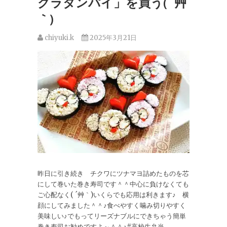
グラタンパイ」を買う( ´艸
｀)
chiyuki.k
2025年3月21日
昨日に引き続き チクワにツナマヨ詰めたものを芯
にして巻いた巻き寿司です＾＾中心に負けなくても
ご心配なく( ´艸｀)いくらでも応用は利きます♪ 横
顔にしてみました＾＾♪食べやすく噛み切りやすく
美味しい♪でもってリーズナブルにできちゃう簡単
巻き寿司お勧めですよ～＾＾♪#高校生弁当