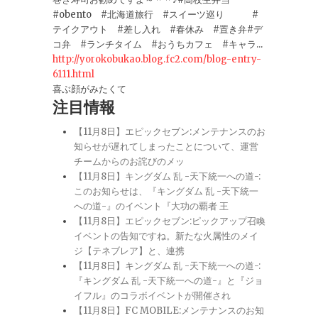
#obento #北海道旅行 #スイーツ巡り #
テイクアウト #差し入れ #春休み #置き弁#デ
コ弁 #ランチタイム #おうちカフェ #キャラ...
http://yorokobukao.blog.fc2.com/blog-entry-
6111.html
喜ぶ顔がみたくて
注目情報
【11月8日】エピックセブン:メンテナンスのお
知らせが遅れてしまったことについて、運営
チームからのお詫びのメッ
【11月8日】キングダム 乱 -天下統一への道-:
このお知らせは、『キングダム 乱 -天下統一
への道-』のイベント『大功の覇者 王
【11月8日】エピックセブン:ピックアップ召喚
イベントの告知ですね。新たな火属性のメイ
ジ【テネブレア】と、連携
【11月8日】キングダム 乱 -天下統一への道-:
『キングダム 乱 -天下統一への道-』と『ジョ
イフル』のコラボイベントが開催され
【11月8日】FC MOBILE:メンテナンスのお知