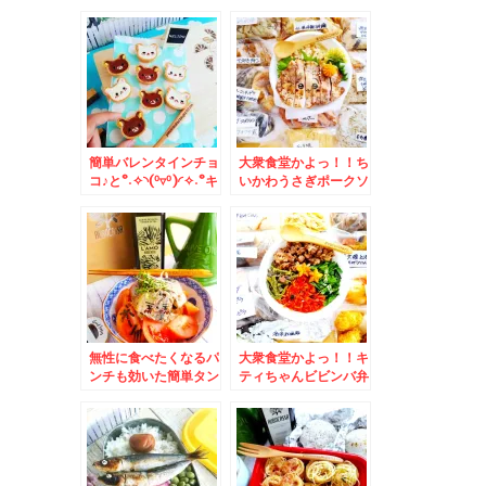
から車ですぐ～「三星
干しラーメンmy札幌
ウトナイ店」さんの
ベスト「らー麺 山さ
「笹寿司」鮭と鯛と
わ」さんの「あっさり
「うぐいす餅」(*´艸
煮干し」麺固め「岩海
`*)またもやウトナイ
苔」トッピング♪あぁ
おはぎ売り切れ(´；
幸せ～～(*´艸`*)
ω；`)ｳｩｩ
簡単バレンタインチョ
大衆食堂かよっ！！ち
コ♪と°˖✧◝(⁰▿⁰)◜✧˖°キ
いかわうさぎポークソ
ラキラチョコクッキー
テー弁当おかずバイキ
♪
ングデー＆24時間営
業「半田屋」さんって
リーズナブルすぎる上
に自分好みにカスタマ
イズ♪豚汁・カレーも♪
無性に食べたくなるパ
大衆食堂かよっ！！キ
ンチも効いた簡単タン
ティちゃんビビンバ弁
パク質補給サラダ♪レ
当おかずバイキングデ
シピ
ー＆札幌中央区「江戸
前金寿司」の「おまか
せ」握り♪カウンター
でリーズナブルにいた