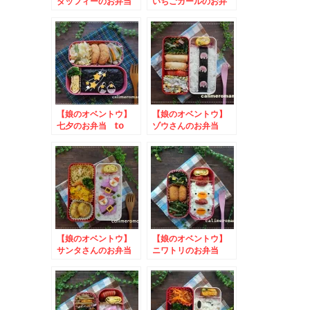
ダッフィーのお弁当
いちごガールのお弁
to #手作りチョコに
当 to みんなでハ
憧れてSNSプレゼン
ッピーデコ！キャンペ
トキャンペーン
ーン
【娘のオベントウ】
【娘のオベントウ】
七夕のお弁当 to
ゾウさんのお弁当
コッタSNSキャンペ
to とろろ大根おろ
ーン
しフォトキャンペーン
2026
【娘のオベントウ】
【娘のオベントウ】
サンタさんのお弁当
ニワトリのお弁当
to イオン中部公式
to おうちごはん９
Instagramクリスマ
周年のプレゼントキャ
スキャンペーン
ンペーン