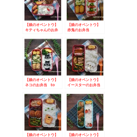
【娘のオベントウ】
【娘のオベントウ】
キティちゃんのお弁
赤鬼のお弁当
当 to とろ～り、
なめらかそそグルトキ
ャンペーン
【娘のオベントウ】
【娘のオベントウ】
ネコのお弁当 to
イースターのお弁当
「パン好きの牛乳」を
みつけて投稿しよう！
キャンペーン
【娘のオベントウ】
【娘のオベントウ】