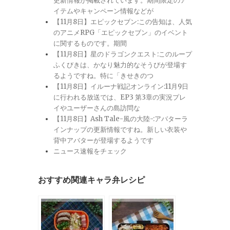
更新情報が掲載されています。期間限定のア
イテムやキャンペーン情報などが
【11月8日】エピックセブン:この告知は、人気
のアニメRPG「エピックセブン」のイベント
に関するものです。期間
【11月8日】星のドラゴンクエスト:このループ
ふくびきは、かなり魅力的なそうびが登場す
るようですね。特に「きせきのつ
【11月8日】イルーナ戦記オンライン:11月9日
に行われる放送では、EP3 第3章の実況プレ
イやユーザーさんの島訪問な
【11月8日】Ash Tale-風の大陸-:アバターラ
インナップの更新情報ですね。新しい衣装や
背中アバターが登場するようです
ニュース速報をチェック
おすすめ関連キャラ弁レシピ