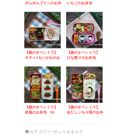
ポムポムプリンのお弁
いちごのお弁当
当 to 味の素AGF
アレンジレシピコンテ
スト
【娘のオベントウ】
【娘のオベントウ】
キティ×ちいかわのお
ひな祭りのお弁当
弁当
to うまいわにしう
わ写真投稿キャンペー
ン
【娘のオベントウ】
【娘のオベントウ】
赤鬼のお弁当 to
あたしンち☆母のお弁
わたしの#推しくるみ
当 to タリーdeレ
パンフォトコンテスト
シピコンテスト
カテゴリー :
サンリオキャラ