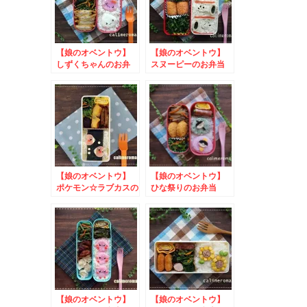
【娘のオベントウ】
【娘のオベントウ】
しずくちゃんのお弁
スヌーピーのお弁当
当 to ｍｙレモネ
to 我が家の献立み
ーズ写真投稿キャンペ
そレシピ大募集キャン
ーン
ペーン
【娘のオベントウ】
【娘のオベントウ】
ポケモン☆ラブカスの
ひな祭りのお弁当
お弁当
【娘のオベントウ】
【娘のオベントウ】