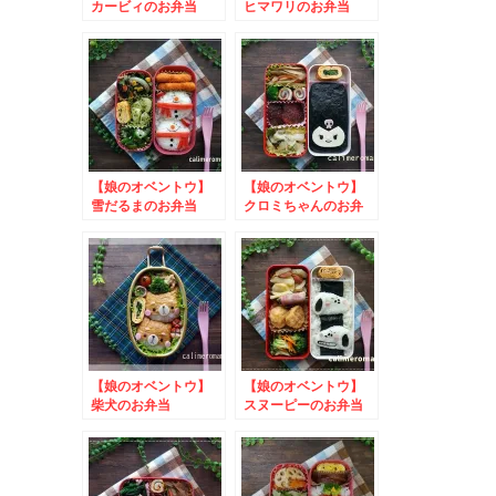
カービィのお弁当
ヒマワリのお弁当
【娘のオベントウ】
【娘のオベントウ】
雪だるまのお弁当
クロミちゃんのお弁
to #つや姫のある風
当 to リサとガス
景
パールフォトコンテス
ト2025
【娘のオベントウ】
【娘のオベントウ】
柴犬のお弁当
スヌーピーのお弁当
to 揚げ物革命キャ
ンペーン