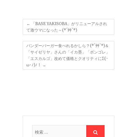
←
「BASE YAKISOBA」がリニューアルされ
て激ウマになった～(*´艸`*)
パンダーバーガー食べれるかしら？(*´艸`*)＆
「サイゼリヤ」さんの「イカ墨」「ボンゴレ」
「エスカルゴ」改めて価格とクオリティにΣ(･
ω･ﾉ)ﾉ！
→