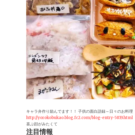
キャラ弁作り励んでます！！ 子供の面白語録～日々のお料理
http://yorokobukao.blog.fc2.com/blog-entry-5819.html
喜ぶ顔がみたくて
注目情報