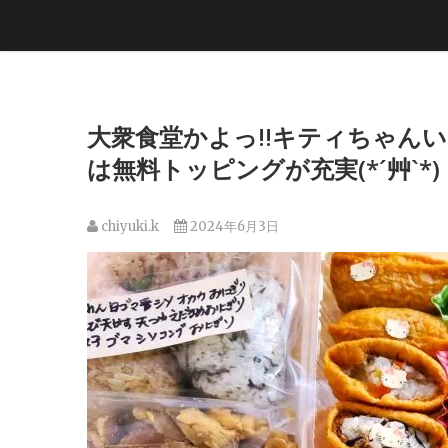
大衆食堂かよっ!!キティちゃん
は無料トッピングが充実(*´艸`*)
chiyuki.k
2024年6月3日