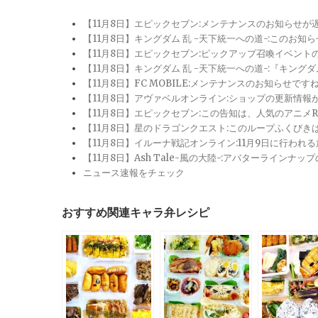
【11月8日】エピックセブン:メンテナンスのお知らせ
【11月8日】キングダム 乱 -天下統一への道-:このお知
【11月8日】エピックセブン:ピックアップ召喚イベン
【11月8日】キングダム 乱 -天下統一への道-:『キン
【11月8日】FC MOBILE:メンテナンスのお知らせ
【11月8日】アヴァベルオンライン:ショップの更新情
【11月8日】エピックセブン:この告知は、人気のアニ
【11月8日】星のドラゴンクエスト:このループふくび
【11月8日】イルーナ戦記オンライン:11月9日に行われ
【11月8日】Ash Tale-風の大陸-:アバターライ
ニュース速報をチェック
おすすめ関連キャラ弁レシピ