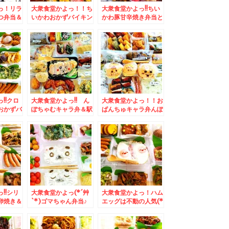
っ！リラ
大衆食堂かよっ！！ち
大衆食堂かよっ!!ちい
つ弁当＆
いかわおかずバイキン
かわ豚甘辛焼き弁当と
元祖みそ
グ＆「天ぷら倶楽部」
おかずバイキング(*
梅屋」さ
千歳店さんの「野菜天
´艸`*)＆「路地裏カレ
んじゅ
ぷら定食」と外せない
ーサムライ平岸総本
米」の
絶品「塩辛」店舗限定
店」さんの「侍まつ
´艸`*)
(*´艸`*)
り」「カキフライ、ブ
ロッコリー、チキン」
(*´艸`*)
!!クロ
大衆食堂かよっ!! ん
大衆食堂かよっ！！お
おかずバ
ぽちゃむキャラ弁＆駅
ぱんちゅキャラ弁んぽ
銀座みゆ
弁蕎麦弁当発祥の長万
ちゃむキャラ弁＆八雲
「和栗の
部「そばの合田」の
町絶品和菓子洋菓子
*´艸
「もりそば駅弁」(*
「くら屋」さんの砂糖
モンブラ
´艸`*)できたてなのよ
不使用「木彫り熊最
～♪
中」絶品！！と「どら
焼き」と「カステラ」
♪
!!シリ
大衆食堂かよっ(*´艸
大衆食堂かよっ！ハム
卵焼き＆
`*)ゴマちゃん弁当♪
エッグは不動の人気(*
ング「ツ
＆Zespri「ゼスプ
´艸`*)＆「湘南鎌倉
んの「サ
リ・サンゴールドキウ
大船軒」の「サンドウ
ーニン
イ」が美味っ！！
ィッチ弁当」日本初の