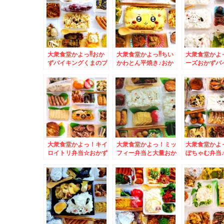
しか営業されてないで
しすぎるっ(*´艸`*)
グ」
すよ～
大衆食堂かよっ!!おか
大衆食堂かよっ!!ちい
大衆食堂かよ
ずバイキングくまのプ
かわとん平焼き♪おか
ーズおかずバ
ーさん弁当♪＆浅草
ず満載＆「熱烈中華食
弁当＆吉祥寺
「神谷バー」で「電気
堂 日高屋」さんの
いえば「トニ
ブラン」と「煮込み」
「タンメン」近くに日
ザ」の「フレ
(*´艸`*)
高屋さんが欲しい件(*
マトピザ」(*´
´艸`*)
大衆食堂かよっ！キイ
大衆食堂かよっ！ミッ
大衆食堂かよ
ロイトリ弁当☆おかず
フィー弁当と大量おか
ぽちゃむ弁当
満載＆念願の道南大野
ず＆久留米で絶品白焼
かず＆広島県
の「鈴木牧場牛乳」さ
きといえば「みずほ
グ「ゲートイ
んの「ソフトクリー
庵」小さいお子さん連
の「モーニン
ム」美味(*´艸`*)
れでもゆっくり(*´艸
ト」お洒落で
`*)
さん(*´艸`*)