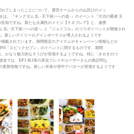
が遅れてしまったことについて、運営チームからのお詫びのメッ
らせは、『キングダム 乱 -天下統一への道-』のイベント『大功の覇者 王
トの告知ですね。新たな火属性のメイジ【テネブレア】と、連携
グダム 乱 -天下統一への道-』と『ジョイフル』のコラボイベントが開催され
ですね。新しいデイリーログインボーナスが導入されるようです
報が掲載されています。期間限定のアイテムやキャンペーン情報などが
メRPG「エピックセブン」のイベントに関するものです。期間
きは、かなり魅力的なそうびが登場するようですね。特に「きせきのつ
る放送では、EP3 第3章の実況プレイやユーザーさんの島訪問な
ンナップの更新情報ですね。新しい衣装や背中アバターが登場するようです