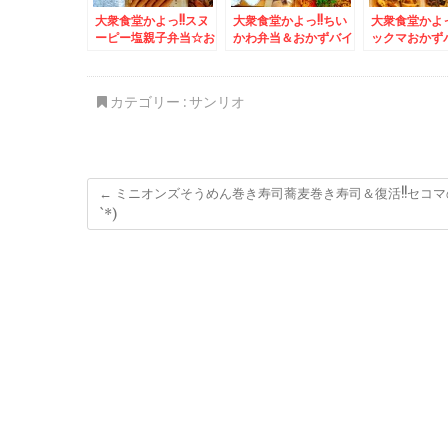
大衆食堂かよっ!!スヌ
大衆食堂かよっ!!ちい
大衆食堂かよっ
ーピー塩親子弁当☆お
かわ弁当＆おかずバイ
ックマおかず
かずバイキング＆手稲
キング＆北海道が誇る
グ弁当＆「洞
前田「馬鹿値食堂」さ
駅弁「弁菜亭」さんの
祥寺店」さん
んの「カレーライス」
「本店」でいただく
ングラーメン
カテゴリー :
サンリオ
３５０円でこの量とお
「かつとじ定食」(*
ャーシューメ
味ってΣ(ﾟДﾟ)
´艸`*)あったか出来立
め 味濃目 
てかに飯もお勧めで
通 海苔、
す！
クラゲ、ほう
め、生卵トッ
「キャベチャ
←
ミニオンズそうめん巻き寿司蕎麦巻き寿司＆復活!!セコマ
は無料サービス
`*)
`*)