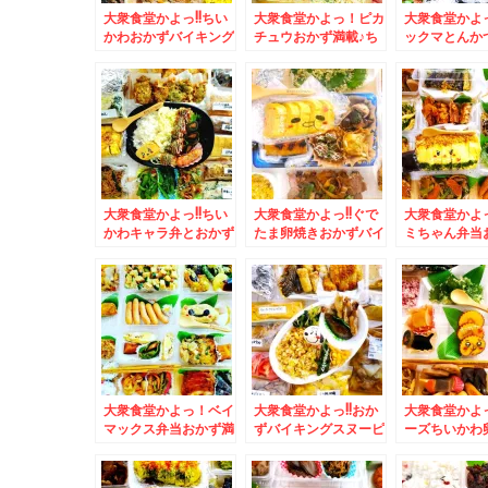
大衆食堂かよっ!!ちい
大衆食堂かよっ！ピカ
大衆食堂かよ
かわおかずバイキング
チュウおかず満載♪ち
ックマとんか
弁当＆「弟子屈ラーメ
らしもおにぎりも白米
ルスツ名物「
ン」さんの「海老ラー
も♪＆道東の中札内村
まんじゅう 
メン」「味噌味」食べ
「ファームレストラン
んの「みそま
たよ～(*´艸`*)
野島さんち」の「ポー
う」と「蘭越
クジンジャーステー
「おにぎり」(*
キ」美味(*´艸`*)
大衆食堂かよっ!!ちい
大衆食堂かよっ!!ぐで
大衆食堂かよっ
かわキャラ弁とおかず
たま卵焼きおかずバイ
ミちゃん弁当
バイキング弁当＆月形
キング弁当＆「貝出汁
イキング＆「
町「popoteポポッ
中華そば 竹祥」さん
き館」さんの
ト」さんの「しょうが
の「特製貝出汁中華そ
モンブラン」(
焼き定食」(*´艸`*)
ば」「貝めし」身体に
`*)my最高
染みわたる～(*´艸`*)
ン(*´艸`*)
大衆食堂かよっ！ベイ
大衆食堂かよっ!!おか
大衆食堂かよっ
マックス弁当おかず満
ずバイキングスヌーピ
ーズちいかわ
載＆札幌で一番カツ丼
ー弁当♪＆菊水「味処
広島県モーニ
が美味しいと思うお店
三平」さんの「塩ラー
バイG線」さ
(*´艸`*)ランチタイム
メン」がやっぱり美味
ンドイッチモ