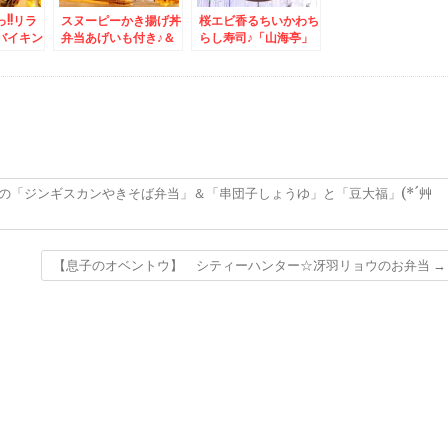
!!リラ
スヌーピーかき揚げ丼
桜エビ香るちいかわち
バイキン
弁当あげいも付き♪＆
らし寿司♪「山海亭」
くつ家吉
すすきのといえば「に
さんの「ラーメンセッ
でモーニ
ぎりめし」でにぎりめ
ト」醤油味とチャーハ
「ミニチ
しとお惣菜をいただく
ン♪(*´艸`*)
ン 麺固
♪(*´艸`*)
油普
ネギ、山
れん草多
ピング」
ー」は朝
の「ジンギスカンやきそば弁当」＆「串団子しょうゆ」と「豆大福」(*´艸
(*´艸
【息子のオベントウ】 シティーハンター☆冴羽リョウのお弁当
→