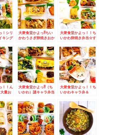
サンドイッチ駅弁☆(*
´艸`*)
っ！シリ
大衆食堂かよっ!!ちい
大衆食堂かよっ！！ち
イキング
かわうさぎ卵焼きおか
いかわ卵焼き弁当☆す
でピザと
ず満載＆ココにあるん
すきのランチ♪「喫茶
ーズピ
だΣ(ﾟДﾟ)「ラーメン
ひかり」さんの「日替
ッシュト
の店 えぞっこ」さん
わり定食」「ポークチ
艸`*)
の「野菜醤油ラーメ
ャップ」♪(*´艸`*)
ン」(*´艸`*)
っ！！ん
大衆食堂かよっ!!（ち
大衆食堂かよっ！！ち
♪大量お
いかわ）謎キャラ弁当
いかわキャラ弁＆
モーニン
＆苫小牧「お食事処
「One Hundred
ン」さん
竹葉亭」さんの「醤油
BAKERY 〜 世界初の
グセッ
ラーメン」初めての
食パン 札幌店」さん
盛りだく
味！！(*´艸`*)
の「プレーン」食パン
(*´艸`*)