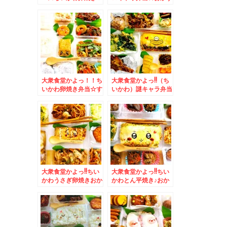
広島県モーニング「ツ
満載＆念願の道南大野
バイG線」さんの「サ
の「鈴木牧場牛乳」さ
ンドイッチモーニン
んの「ソフトクリー
グ」
ム」美味(*´艸`*)
大衆食堂かよっ！！ち
大衆食堂かよっ!!（ち
いかわ卵焼き弁当☆す
いかわ）謎キャラ弁当
すきのランチ♪「喫茶
＆苫小牧「お食事処
ひかり」さんの「日替
竹葉亭」さんの「醤油
わり定食」「ポークチ
ラーメン」初めての
ャップ」♪(*´艸`*)
味！！(*´艸`*)
大衆食堂かよっ!!ちい
大衆食堂かよっ!!ちい
かわうさぎ卵焼きおか
かわとん平焼き♪おか
ず満載＆ココにあるん
ず満載＆「熱烈中華食
だΣ(ﾟДﾟ)「ラーメン
堂 日高屋」さんの
の店 えぞっこ」さん
「タンメン」近くに日
の「野菜醤油ラーメ
高屋さんが欲しい件(*
ン」(*´艸`*)
´艸`*)