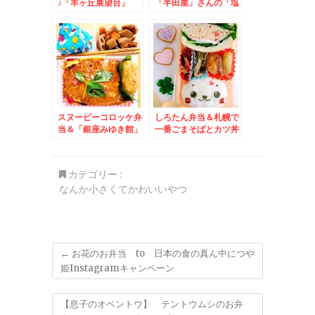
♪「羊ヶ丘展望台」
「半田屋」さんの「塩
「クラーク博士」観な
タンメン」が美味しく
がら大志を抱き食べる
てボリューミーな件
「ラム串」美味(*´艸
`*)
スヌーピーコロッケ弁
しろたん弁当＆札幌で
当＆「銀座みゆき館」
一番ごまそばとカツ丼
さんの「ストロベリー
が美味しいお店「八千
ジュノワーズ」が幸せ
代」さんで五目蕎麦と
すぎるっ！！(*´艸`*)
かつ皿をいただく(*
カテゴリー :
´艸`*)
なんか小さくてかわいいやつ
←
お花のお弁当 to 日本の食の真ん中につや
姫Instagramキャンペーン
【息子のオベントウ】 テントウムシのお弁