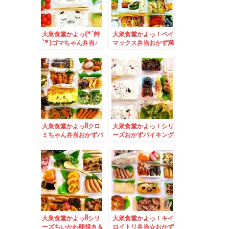
大衆食堂かよっ(*´艸
大衆食堂かよっ！ベイ
`*)ゴマちゃん弁当♪
マックス弁当おかず満
＆Zespri「ゼスプ
載＆札幌で一番カツ丼
リ・サンゴールドキウ
が美味しいと思うお店
イ」が美味っ！！
(*´艸`*)ランチタイム
しか営業されてないで
すよ～
大衆食堂かよっ!!クロ
大衆食堂かよっ！シリ
ミちゃん弁当おかずバ
ーズおかずバイキング
イキング＆「銀座みゆ
弁当＆吉祥寺でピザと
き館」さんの「和栗の
いえば「トニーズピ
モンブラン」(*´艸
ザ」の「フレッシュト
`*)my最高モンブラ
マトピザ」(*´艸`*)
ン(*´艸`*)
大衆食堂かよっ!!シリ
大衆食堂かよっ！キイ
ーズちいかわ卵焼き＆
ロイトリ弁当☆おかず