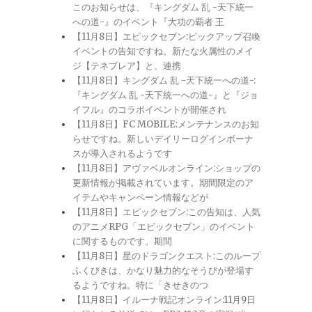
このお知らせは、『キングダム 乱 -天下統一
への道-』のイベント『大功の覇者 王
【11月8日】エピックセブン:ピックアップ召喚
イベントの告知ですね。新たな火属性のメイ
ジ【テネブレア】と、連携
【11月8日】キングダム 乱 -天下統一への道-:
『キングダム 乱 -天下統一への道-』と『ジョ
イフル』のコラボイベントが開催され
【11月8日】FC MOBILE:メンテナンスのお知
らせですね。新しいデイリーログインボーナ
スが導入されるようです
【11月8日】アヴァベルオンライン:ショップの
更新情報が掲載されています。期間限定のア
イテムやキャンペーン情報などが
【11月8日】エピックセブン:この告知は、人気
のアニメRPG「エピックセブン」のイベント
に関するものです。期間
【11月8日】星のドラゴンクエスト:このループ
ふくびきは、かなり魅力的なそうびが登場す
るようですね。特に「きせきのつ
【11月8日】イルーナ戦記オンライン:11月9日