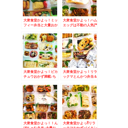
大衆食堂かよっ！ミッ
大衆食堂かよっ！ハム
フィー弁当と大量おか
エッグは不動の人気(*
ず＆久留米で絶品白焼
´艸`*)＆「湘南鎌倉
きといえば「みずほ
大船軒」の「サンドウ
庵」小さいお子さん連
ィッチ弁当」日本初の
れでもゆっくり(*´艸
サンドイッチ駅弁☆(*
`*)
´艸`*)
大衆食堂かよっ！ピカ
大衆食堂かよっ！リラ
チュウおかず満載♪ち
ックマとんかつ弁当＆
らしもおにぎりも白米
ルスツ名物「元祖みそ
も♪＆道東の中札内村
まんじゅう 梅屋」さ
「ファームレストラン
んの「みそまんじゅ
野島さんち」の「ポー
う」と「蘭越米」の
クジンジャーステー
「おにぎり」(*´艸`*)
キ」美味(*´艸`*)
大衆食堂かよっ！！ん
大衆食堂かよっ!!リラ
ぽちゃむ弁当♪大量お
ックマおかずバイキン