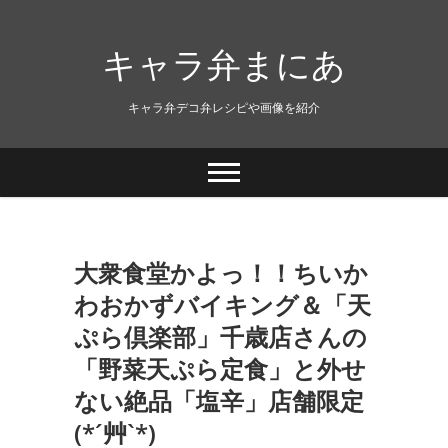
キャラ弁まにあ
キャラ弁デコ弁レシピや画像を紹介
大衆食堂かよっ！！ちいか
わおかずバイキング＆「天
ぷら倶楽部」千歳店さんの
「野菜天ぷら定食」と外せ
ない絶品「塩辛」店舗限定
(*´艸`*)