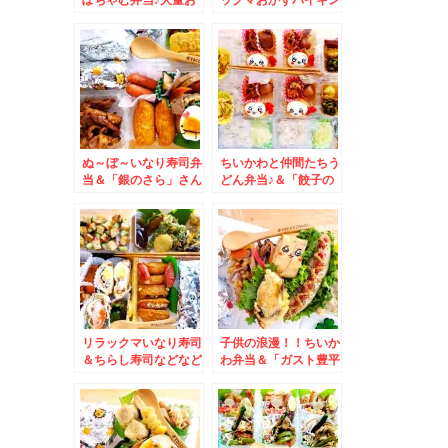
かず＆広島県モーニン
グ弁当＆「洞くつ家吉
グ「ゲートイン」さん
祥寺店」さんでモーニ
の「モーニングセッ
ングラーメン「ミニチ
ト」お洒落で盛りだく
ャーシューメン 麺固
さん(*´艸`*)
め 味濃目 油普
通 海苔、ネギ、山
クラゲ、ほうれん草多
め、生卵トッピング」
「キャベチャー」は朝
ぬ～ぼ～いなり寿司弁
ちいかわと仲間たちう
は無料サービス(*´艸
当＆「銀のさら」さん
どん弁当♪＆「餃子の
`*)
の銀のランチ「特選ラ
王将」さんで「天津飯
ンチ握り」「握りセッ
セット」＆「野菜炒
トA.B」うどん出汁も
め」(*´艸`*)
美味しい(*´艸`*)
リラックマいなり寿司
子供の浪漫！！ちいか
＆ちらし寿司などなど
わ弁当＆「ガスト豊平
♪＆清田区「自然俱楽
店」さんで「鰻丼」
部」さんの「いちごソ
Σ(ﾟДﾟ)そして美味(*
フトパフェ」
´艸`*)