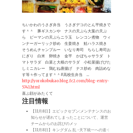
ちいかわのうさぎ弁当 うさぎデコのとん平焼きで
す＾＾ 豚ギスカンや ナスの天ぷら大葉の天ぷ
ら ピーマンの天ぷらニラ玉 レンコン煮物 ウィ
ンナーガーリック炒め 生姜焼き 鮭ハラス焼き
そうめんチャンプルー いなり寿司 ちらし寿司お
にぎり 白米 卵焼き 金平 かぼちゃサラダ ト
マトサラダ 白菜と大根のサラダ 小松菜揚げびた
しミニカレー 鶏むね唐揚げ ナス炒め 肉詰めな
す等々作ってます＾＾#高校生弁当 ...
http://yorokobukao.blog.fc2.com/blog-entry-
5741.html
喜ぶ顔がみたくて
注目情報
【11月8日】エピックセブン:メンテナンスのお
知らせが遅れてしまったことについて、運営
チームからのお詫びのメッ
【11月8日】キングダム 乱 -天下統一への道-: