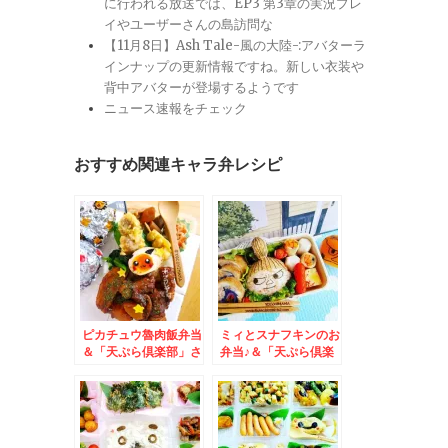
に行われる放送では、EP3 第3章の実況プレ
イやユーザーさんの島訪問な
【11月8日】Ash Tale-風の大陸-:アバターラ
インナップの更新情報ですね。新しい衣装や
背中アバターが登場するようです
ニュース速報をチェック
おすすめ関連キャラ弁レシピ
ピカチュウ魯肉飯弁当
ミィとスナフキンのお
＆「天ぷら倶楽部」さ
弁当♪＆「天ぷら倶楽
んの「野菜天ぷら定
部」さんの「特大エビ
食」「真だち天」食べ
天丼」が無性に食べた
たぁ(*´艸`*)
くなる(*´艸`*)