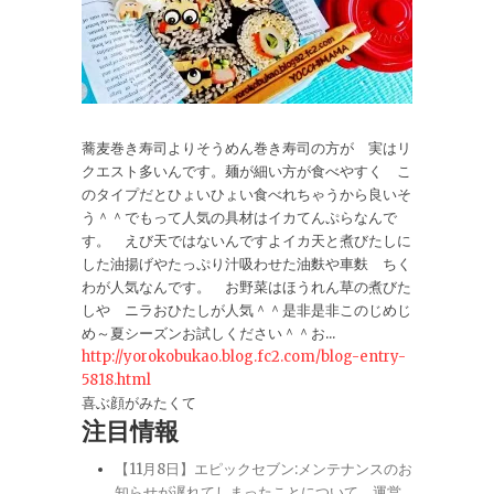
蕎麦巻き寿司よりそうめん巻き寿司の方が 実はリ
クエスト多いんです。麺が細い方が食べやすく こ
のタイプだとひょいひょい食べれちゃうから良いそ
う＾＾でもって人気の具材はイカてんぷらなんで
す。 えび天ではないんですよイカ天と煮びたしに
した油揚げやたっぷり汁吸わせた油麩や車麩 ちく
わが人気なんです。 お野菜はほうれん草の煮びた
しや ニラおひたしが人気＾＾是非是非このじめじ
め～夏シーズンお試しください＾＾お...
http://yorokobukao.blog.fc2.com/blog-entry-
5818.html
喜ぶ顔がみたくて
注目情報
【11月8日】エピックセブン:メンテナンスのお
知らせが遅れてしまったことについて、運営