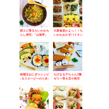
「もりそば駅弁」(*
イ」が美味っ！！
´艸`*)できたてなのよ
～♪
桜エビ香るちいかわち
大衆食堂かよっ！！ち
らし寿司♪「山海亭」
いかわおかずバイキン
さんの「ラーメンセッ
グ＆「天ぷら倶楽部」
ト」醤油味とチャーハ
千歳店さんの「野菜天
ン♪(*´艸`*)
ぷら定食」と外せない
絶品「塩辛」店舗限定
(*´艸`*)
味噌玉おにぎりレシピ
ちびまる子ちゃん3層
♪＆スヌーピーのり弁♪
ゼリー等＆苫小牧市
＆「山海亭」さんの
「立ち食い処 はれる
「野菜ラーメン」醤油
屋」さんの日替わりラ
味もちろんチャーシュ
ンチ「かけそば＆豚
ー入りよ♪(*´艸`*)
丼」豚丼の一工夫に
Σ(ﾟДﾟ) ５００円ラ
ンチΣ(ﾟДﾟ)