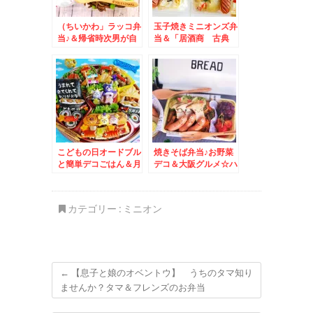
（ちいかわ」ラッコ弁
玉子焼きミニオンズ弁
当♪＆帰省時次男が自
当＆「居酒商 古典
宅で食べたもの～＾＾
屋」さんの日替わりラ
とじないかつ丼♪(*´艸
ンチ♪今日は何でしょ
`*)焼き餅入り豚ギス
う＾＾
カン(*´艸`*)
こどもの日オードブル
焼きそば弁当♪お野菜
と簡単デコごはん＆月
デコ＆大阪グルメ☆ハ
形町「popoteポポッ
イハイタウン大好き☆
ト」さんの「醤油ラー
メン」ネギトッピング
カテゴリー :
ミニオン
麺固め(*´艸`*)
←
【息子と娘のオベントウ】 うちのタマ知り
ませんか？タマ＆フレンズのお弁当