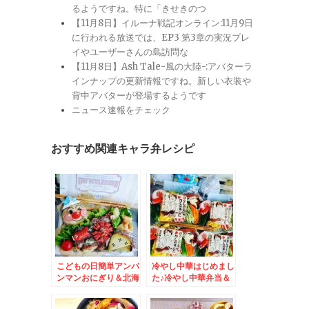
るようですね。特に「きせきのつ
【11月8日】イルーナ戦記オンライン:11月9日
に行われる放送では、EP3 第3章の実況プレ
イやユーザーさんの島訪問な
【11月8日】Ash Tale-風の大陸-:アバターラ
インナップの更新情報ですね。新しい衣装や
背中アバターが登場するようです
ニュース速報をチェック
おすすめ関連キャラ弁レシピ
こどもの日簡単アンパ
冷やし中華はじめまし
ンマンおにぎり＆北海
た♪冷やし中華弁当＆
道が誇るコンビニ！！
北海道が誇るコンビ
「セイコーマート」さ
ニ！！「セイコーマー