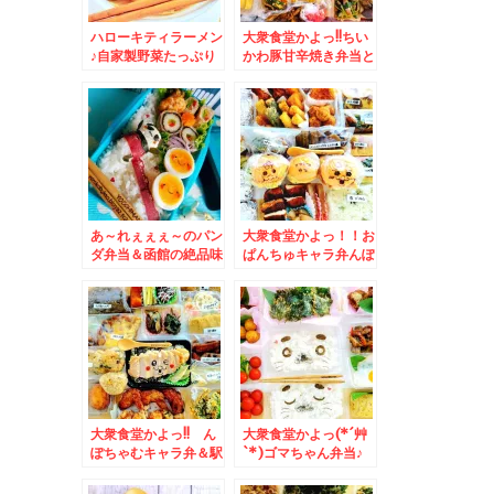
ハローキティラーメン
大衆食堂かよっ!!ちい
♪自家製野菜たっぷり
かわ豚甘辛焼き弁当と
塩ラーメン＆キョクス
おかずバイキング(*
イドーさんの「キョク
´艸`*)＆「路地裏カレ
スイドーのポテトチッ
ーサムライ平岸総本
プ」Σ(ﾟДﾟ)
店」さんの「侍まつ
り」「カキフライ、ブ
ロッコリー、チキン」
(*´艸`*)
あ～れぇぇぇ～のパン
大衆食堂かよっ！！お
ダ弁当＆函館の絶品味
ぱんちゅキャラ弁んぽ
噌ラーメン「味玉濃豚
ちゃむキャラ弁＆八雲
味噌ラーメンSHINI-
町絶品和菓子洋菓子
UCHI」「味噌らぁめ
「くら屋」さんの砂糖
ん真打しんうち」さん
不使用「木彫り熊最
の「濃厚豚味噌ラーメ
中」絶品！！と「どら
ン」が芸術的に美味し
焼き」と「カステラ」
いっ！！！
♪
大衆食堂かよっ!! ん
大衆食堂かよっ(*´艸
ぽちゃむキャラ弁＆駅
`*)ゴマちゃん弁当♪
弁蕎麦弁当発祥の長万
＆Zespri「ゼスプ
部「そばの合田」の
リ・サンゴールドキウ