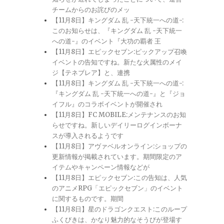
チームからのお詫びのメッ
【11月8日】キングダム 乱 -天下統一への道-:
このお知らせは、『キングダム 乱 -天下統一
への道-』のイベント『大功の覇者 王
【11月8日】エピックセブン:ピックアップ召喚
イベントの告知ですね。新たな火属性のメイ
ジ【テネブレア】と、連携
【11月8日】キングダム 乱 -天下統一への道-:
『キングダム 乱 -天下統一への道-』と『ジョ
イフル』のコラボイベントが開催され
【11月8日】FC MOBILE:メンテナンスのお知
らせですね。新しいデイリーログインボーナ
スが導入されるようです
【11月8日】アヴァベルオンライン:ショップの
更新情報が掲載されています。期間限定のア
イテムやキャンペーン情報などが
【11月8日】エピックセブン:この告知は、人気
のアニメRPG「エピックセブン」のイベント
に関するものです。期間
【11月8日】星のドラゴンクエスト:このループ
ふくびきは、かなり魅力的なそうびが登場す