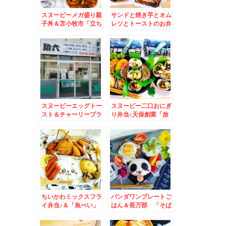
スヌーピーメガ盛り親
サンドと焼き芋とオム
子丼＆苫小牧市「立ち
レツとトーストのお弁
食い処 はれる屋」さ
当♪＆苫小牧市「回転
んの日替わりランチ
寿しクリッパー」さん
「かけそば＆牛すじ
札幌の人気回転寿司に
丼」牛筋丼の太ごぼう
引け全くとらない名店
にΣ(ﾟДﾟ) ５００円
です♪(*´艸`*)
ランチΣ(ﾟДﾟ)
スヌーピーエッグトー
スヌーピー二口おにぎ
スト＆チャーリーブラ
り弁当♪天保創業「放
ウンエッグトースト＆
香堂」さんの「宇治抹
ご存知？東札幌「助
茶」で夏バテ防止♪(*
六」さんの２８０円弁
´艸`*)
当「お惣菜とお弁当」
が安くて美味しくてと
まらない(*´艸`*)
ちいかわミックスフラ
パンダワンプレートご
イ弁当♪＆「魚べい」
はん＆長万部 「そば
さんで思いがけず「と
の合田」さんの「親子
きあじフライ」♪
丼セット」(*´艸`*)