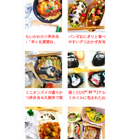
んの「セイコーマート
ト」さんのオリジナル
南8条店」で握りたて
商品 お惣菜～デザー
生寿司買えるってご存
ト～パン～ソフト等々
知？？(*´艸`*)
ちいかわカツ丼弁当
パンダおにぎりと食べ
♪「羊ヶ丘展望台」
やすいデコおかず弁当
「クラーク博士」観な
＆苫小牧市楽天マー君
がら大志を抱き食べる
も食べた味「立ち食い
「ラム串」美味(*´艸
処 はれる屋」さん夜
`*)
営業始まってます＾＾
新メニューBigメニュ
ー復活(*´艸`*)
ミニオンズメガ盛りか
描くだけ(*´艸`*)アル
つ丼弁当＆久留米で筑
ミホイルに包まれたお
後うどん「城嶋一番」
にぎり弁当＆「追風丸
さんの「ごぼ天肉うど
さんの「バカニラオロ
ん」「いなり寿司」う
チョンラーメン」(*
まっ(*´艸`*)
´艸`*)うまっ(*´艸`*)
大好き(*´艸`*)