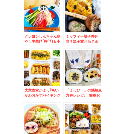
クレヨンしんちゃん冷
ミッフィー親子丼弁
やし中華(*´艸`*)＆小
当？親子重弁当？＆
樽忍路「エクヴィヴ」
「追風丸 総本店」ﾊﾔ
さんの薪の香り豊かな
ﾃﾏﾙさんの「塩ラーメ
パンが絶品♪(*´艸`*)♪
ン」(*´艸`*)うまし♪
大衆食堂かよっ!!ちい
「よっぴー」の焼鶏恵
かわおかずバイキング
方巻レシピ♪ 簡単お
弁当＆「弟子屈ラーメ
手軽恵方巻 #おうち
ン」さんの「海老ラー
吉野家 吉野家竹福箱
メン」「味噌味」食べ
Σ(ﾟДﾟ)
たよ～(*´艸`*)