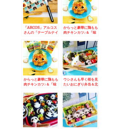
全般うますぎる～＾＾
♪
「ARCOS」アルコス
からっと豪華に鶏もも
さんの「テーブルナイ
肉チキンカツ♪＆「味
フ」がトマトも切れれ
の素」さんの「」の紙
ば かぼちゃも切れる
パック４種
し お肉も切れるし 力
入れなくても切れて
(@￣□￣@;)！！
からっと豪華に鶏もも
ウシさんも早く桜を見
肉チキンカツ♪＆「味
たいおにぎり弁当＆北
の素」さんの
海道旭川市 ミシュラ
「JOIL」の紙パック
ン一つ星連続受賞「う
４種
なぎ かどわき」さん
で鰻丼満喫♪