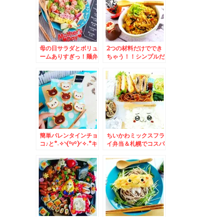
男」くんスパゲティ弁
♪(*´艸`*)
当♪(*´艸`*)
母の日サラダとボリュ
2つの材料だけででき
ームありすぎっ！麺弁
ちゃう！！シンプルだ
当♪＆東京 「サライケ
けど絶対うまい「生姜
バブ」さんで「チキン
炊き込みご飯」レシピ
とビーフのミックス」
♪
ボリューミーで美味し
く大満腹♪
簡単バレンタインチョ
ちいかわミックスフラ
コ♪と°˖✧◝(⁰▿⁰)◜✧˖°キ
イ弁当＆札幌でコスパ
ラキラチョコクッキー
最強寿司ランチ食べる
♪
なら絶対こちら！「回
転寿司函館漁火」川沿
ソシア店さんの「Aラ
ンチ」は彩り海鮮丼
「タコ吸盤軍艦」「ホ
ッキサラダ軍艦」１０
００円でおつりくるっ