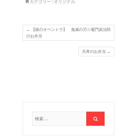
カテゴリー :
オリジナル
←
【娘のオベントウ】 鬼滅の刃☆竈門炭治郎
のお弁当
天丼のお弁当
→