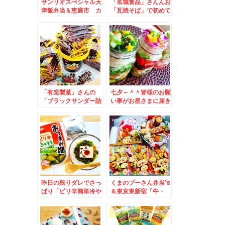
サンリオスぺシャル天
「名城食品」さんんお
津飯弁当＆恵庭市 カ
「瓦焼そば」で初めて
フェで ラテアートに
瓦そば食べたぁ♪ハマ
心なごみまくる～(*
るうまさ！！Σ(ﾟДﾟ)
´艸`*)
「有楽製菓」さんの
七夕～＾＾皆様のお願
「ブラックサンダー詰
い事がお星さまに届き
め放題」ハッピーアン
ますように！！＆七夕
バサダー♪おばちゃん
特集♪
力全開で詰め込む(笑)
昨日の残りダレでさっ
くまのプーさん弁当‘s
ぱり「ピリ辛簡単冷や
＆東京東新宿「牛・
やっこ」＆「ニチノウ
豚・もつ専門卸小売
食品さんのおつまみシ
山根商店」さんの牛も
リーズ(*´艸`*)
つ煮込みも逸品で串物