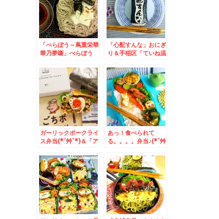
「べらぼう～蔦重栄華
「心配すんな」おにぎ
華乃夢噺」べらぼう
り＆手稲区「ていね温
め！！我が家の東洲斎
泉ほのか」さんは飲食
写楽と喜多川歌麿♪お
だけ利用もできます＾
ろし蕎麦と冷ややっこ
＾「ちくわ天蕎麦」(*
♪
´艸`*)うまっ
ガーリックポークライ
あっ！食べられて
ス弁当(*´艸`*)＆「ア
る。。。。弁当♪(*´艸
メリカンポーク」の
`*)＆札幌市菊水上町
「ごちポ」くんグッズ
「食事処 三平」さん
がめちゃめちゃおしゃ
の「八宝菜」テイクア
れで使いやすい～＾＾
ウトもできます＾＾3
♪
月から５０円値上げさ
れました～＾＾