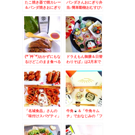
たこ焼き器で焼カレー
パンダさんおにぎり弁
＆パンダ焼きおにぎり
当♪簡単動物おむすび♪
＆札幌桑園「北のたま
＆札幌市中央区「南里
ゆら」は飲食だだけで
食堂」さんで「朝食」
もできます＾＾「熟成
「長岡式酵素玄米」で
三元豚のロースカツ定
ヘルシーモーニング
食」８８０円Σ(ﾟДﾟ)
♪(*´艸`*)ワンコイン
お得で美味しい！
だよ～
(*´艸`*)おかずにもな
ドラえもん御膳＆日替
るけどこのまま食べる
わりそば」は2月末で
のも好き♪オリーブオ
終売したけど行っちゃ
イル醤油♪
う「ごまそば遊鶴」さ
ん
「名城食品」さんの
牛角
＆「牛角キム
「味付けスパゲティ」
チ」でおなじみの「フ
ソフト麺ってほぐれや
ードレーベル」さんか
すくお弁当に最適
ら埼玉の老舗「八幡
♪「焼きそば田むし
屋」さんの食品セット