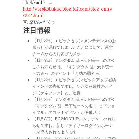
#hokkaido ...
http://yorokobukao.blog.fc2.com/blog-entry-
6234.html
喜ぶ顔がみたくて
注目情報
【11月8日】エピックセブン:メンテナンスのお
知らせが遅れてしまったことについて、運営
チームからのお詫びのメッ
【11月8日】キングダム 乱 -天下統一への道-:
このお知らせは、『キングダム 乱 -天下統一
への道-』のイベント『大功の覇者 王
【11月8日】エピックセブン:ピックアップ召喚
イベントの告知ですね。新たな火属性のメイ
ジ【テネブレア】と、連携
【11月8日】キングダム 乱 -天下統一への道-:
『キングダム 乱 -天下統一への道-』と『ジョ
イフル』のコラボイベントが開催され
【11月8日】FC MOBILE:メンテナンスのお知
らせですね。新しいデイリーログインボーナ
スが導入されるようです
【11月8日】アヴァベルオンライン:ショップの