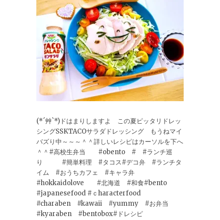
(*´艸`*)ドはまりしますよ この夏ピッタリドレッ
シングSSKTACOサラダドレッシング もうねマイ
バズり中～～～＾＾詳しいレシピはカーソルを下へ
＾＾#高校生弁当 #obento # #ランチ巡
り #簡単料理 #タコス#デコ弁 #ランチタ
イム #おうちカフェ #キャラ弁
#hokkaidolove #北海道 #和食#bento
#japanesefood #ｃharacterfood
#charaben #kawaii #yummy #お弁当
#kyaraben #bentobox#ドレシピ