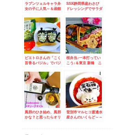
て(@￣□￣@;)！！
ラプンツェルキャラ弁
SSK静岡県産わさび
女の子に人気～＆函館
ドレッシングでサラダ
民ソウルフード♪「ラ
蕎麦がうますぎる～～
ッキーピエロ」さんの
レシピ付き♪
「チャイニーズチキン
バーガー」食べたら病
みつきよ～
ピエトロさんの「こく
桜弁当♪一本打ってい
旨香るバジル」でバジ
こう♪＆東京 新橋 ニ
ルおにぎりレシピ♪松
ュー新橋ビル「そば
の実風味と後がけオイ
処 おくとね」さんの
ルがうまさ倍増(*´艸
「舞茸天そば」♪つゆ
`*)
は北海道の駅そばの味
に一番近いのよ～(*
´艸`*)
風邪のひき始め、風邪
登別市マルヒコ渡邊水
かな？と思ったらオリ
産さんのいくらど～～
ーブオイルの玄米がゆ
～～～ん♪宝石箱やぁ
♪炊飯器で簡単～＾＾
～弁当