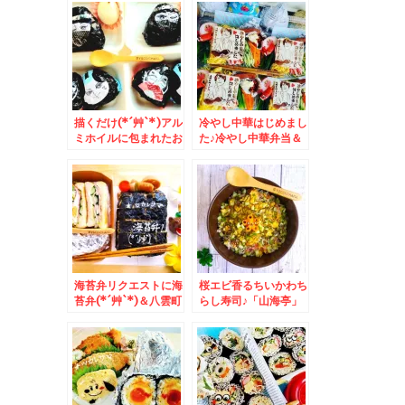
「チャーシューワンタ
エロ人見店」さんの
ンメン小盛＋ネギ＋玉
「黒船ペリーライス」
子」♪美味しい～～＾
(*´艸`*)
＾ライスも頼めばよか
った～
描くだけ(*´艸`*)アル
冷やし中華はじめまし
ミホイルに包まれたお
た♪冷やし中華弁当＆
にぎり弁当＆「追風丸
北海道が誇るコンビ
さんの「バカニラオロ
ニ！！「セイコーマー
チョンラーメン」(*
ト」さんのオリジナル
´艸`*)うまっ(*´艸`*)
商品 お惣菜～デザー
大好き(*´艸`*)
ト～パン～ソフト等々
海苔弁リクエストに海
桜エビ香るちいかわち
苔弁(*´艸`*)＆八雲町
らし寿司♪「山海亭」
「焼肉舎 ふるや」さ
さんの「ラーメンセッ
んの「八雲和牛ステー
ト」醤油味とチャーハ
キ丼」もちろん「サー
ン♪(*´艸`*)
ロインステーキ丼」(*
´艸`*)とろける美味～