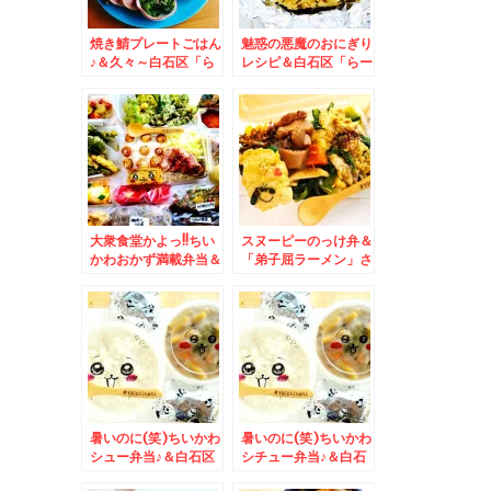
焼き鯖プレートごはん
魅惑の悪魔のおにぎり
♪＆久々～白石区「ら
レシピ＆白石区「らー
ー麺 山さわ」さんの
麺 山さわ」さんの
「濃厚にぼしらーめ
「あっさり煮干しラー
ん」札幌で一番好きな
メン」激ウマ煮干しラ
煮干しラーメン(*´艸
ーメンのお店(*´艸`*)
`*)
大衆食堂かよっ!!ちい
スヌーピーのっけ弁＆
かわおかず満載弁当＆
「弟子屈ラーメン」さ
東札幌「助六」さんの
んの「魚介しぼり醤油
「金曜日のサンドイッ
ラーメン」と通常サイ
チ３００円」と「コロ
ズ＆スモールサイズ(*
ッケ５０円」Σ（・
´艸`*)ネギメンマトッ
□・；）
ピング麺固め
暑いのに(笑)ちいかわ
暑いのに(笑)ちいかわ
シュー弁当♪＆白石区
シチュー弁当♪＆白石
「らー麺 山さわ」さ
区「らー麺 山さわ」