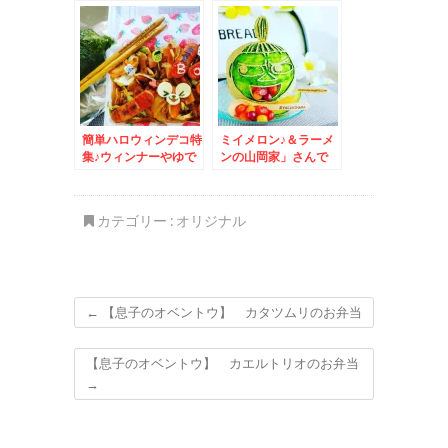
町「popoteポポッ
の味絶品ですよ(*´艸
ト」さんの「しょうが
`*)
焼き定食」(*´艸`*)
簡単ハロウィンデコ特
ミイメロン♪＆ラーメ
集♪ウィンナーやゆで
ンの山岡家」さんで
卵で♪＆美味しすぎる
「塩プレミアムとんこ
スープカレー♪８
つ」(*´艸`*)うまっ
cafebar
カテゴリー :
オリジナル
←
【息子のオベントウ】 カタツムリのお弁当
【息子のオベントウ】 カエルトリオのお弁当
→