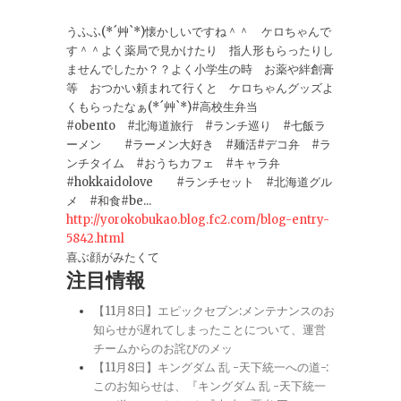
うふふ(*´艸`*)懐かしいですね＾＾ ケロちゃんで
す＾＾よく薬局で見かけたり 指人形もらったりし
ませんでしたか？？よく小学生の時 お薬や絆創膏
等 おつかい頼まれて行くと ケロちゃんグッズよ
くもらったなぁ(*´艸`*)#高校生弁当
#obento #北海道旅行 #ランチ巡り #七飯ラ
ーメン #ラーメン大好き #麺活#デコ弁 #ラ
ンチタイム #おうちカフェ #キャラ弁
#hokkaidolove #ランチセット #北海道グル
メ #和食#be...
http://yorokobukao.blog.fc2.com/blog-entry-
5842.html
喜ぶ顔がみたくて
注目情報
【11月8日】エピックセブン:メンテナンスのお
知らせが遅れてしまったことについて、運営
チームからのお詫びのメッ
【11月8日】キングダム 乱 -天下統一への道-:
このお知らせは、『キングダム 乱 -天下統一