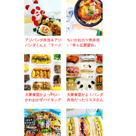
んの「鶏清湯らーめ
さんの「鶏清湯らーめ
ん」激ウマ煮干しラー
ん」激ウマ煮干しラー
メンのお店(*´艸`*)
メンのお店(*´艸`*)
アジパンダ弁当＆アジ
ちいかわカツ丼弁当
パンダくんと「ラーメ
♪「羊ヶ丘展望台」
ンさんぱち」さんの
「クラーク博士」観な
「野菜ラーメン醤油
がら大志を抱き食べる
味」(*´艸`*)
「ラム串」美味(*´艸
`*)
大衆食堂かよっ!!ちい
大衆食堂かよ！パンダ
かわおかずバイキング
弁当だったりスヌさん
弁当＆「弟子屈ラーメ
だったり・・・＆「食
ン」さんの「海老ラー
事処三平」さんの「み
メン」「味噌味」食べ
そ辛ちゃんぽん」(*
たよ～(*´艸`*)
´艸`*)制覇まであと一
つ☆