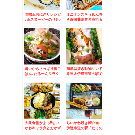
味噌玉おにぎりレシピ
ミニオンズそうめん巻
♪＆スヌーピーのり弁♪
き寿司蕎麦巻き寿司＆
＆「山海亭」さんの
復活!!セコマの「ジン
「野菜ラーメン」醤油
ギスカンやきそば弁
味もちろんチャーシュ
当」＆「串団子しょう
ー入りよ♪(*´艸`*)
ゆ」と「豆大福」(*
´艸`*)
暑いからさっぱり梅ご
簡単型抜き動物サンド
はん♪だるーんリラク
弁当＆伊達市道の駅で
マ＆白石区菊水「食事
も購入できる「焼きた
処 三平」さんの「八
てパン工房コスモス」
宝菜定食」と「塩ラー
さんの「焼き菓子」が
メン」(*´艸`*)うま
絶品Σ(ﾟДﾟ)！！
っ！！！
大衆食堂かよっ!!ちい
ちいかわ焼き鯖弁当♪
かわキャラ弁とおかず
伊達市道の駅「だての
バイキング弁当＆月形
てんぷら」復活したあ