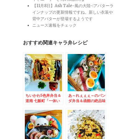
【11月8日】Ash Tale-風の大陸-:アバターラ
インナップの更新情報ですね。新しい衣装や
背中アバターが登場するようです
ニュース速報をチェック
おすすめ関連キャラ弁レシピ
ちいかわ5色丼弁当＆
あ～れぇぇぇ～のパン
道南 七飯町「一休い
ダ弁当＆函館の絶品味
ずみや」さんの裏メニ
噌ラーメン「味玉濃豚
ュー「肉炒めラーメ
味噌ラーメンSHINI-
ン」塩味麺固め最
UCHI」「味噌らぁめ
高！！(*´艸`*)
ん真打しんうち」さん
の「濃厚豚味噌ラーメ
ン」が芸術的に美味し
いっ！！！