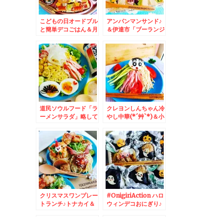
こどもの日オードブル
アンパンマンサンド♪
と簡単デコごはん＆月
＆伊達市「ブーランジ
形町「popoteポポッ
ェリーアイスボック
ト」さんの「醤油ラー
ス」さん！！伊達市全
メン」ネギトッピング
体パンのクオリティが
麺固め(*´艸`*)
高すぎるっ！！絶品
「スコーン」(*´艸`*)
激好み！
道民ソウルフード「ラ
クレヨンしんちゃん冷
ーメンサラダ」略して
やし中華(*´艸`*)＆小
「ラーサラ」レシピ♪
樽忍路「エクヴィヴ」
夏休みご飯にもおすす
さんの薪の香り豊かな
め＾＾
パンが絶品♪(*´艸`*)♪
クリスマスワンプレー
#OnigiriAction ハロ
トランチ♪トナカイ＆
ウィンデコおにぎり♪
サンタ♪☆昭島大勝軒
＆念願の「ラッキーピ