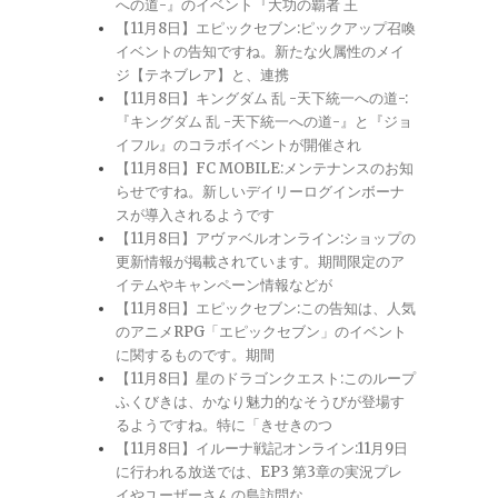
への道-』のイベント『大功の覇者 王
【11月8日】エピックセブン:ピックアップ召喚
イベントの告知ですね。新たな火属性のメイ
ジ【テネブレア】と、連携
【11月8日】キングダム 乱 -天下統一への道-:
『キングダム 乱 -天下統一への道-』と『ジョ
イフル』のコラボイベントが開催され
【11月8日】FC MOBILE:メンテナンスのお知
らせですね。新しいデイリーログインボーナ
スが導入されるようです
【11月8日】アヴァベルオンライン:ショップの
更新情報が掲載されています。期間限定のア
イテムやキャンペーン情報などが
【11月8日】エピックセブン:この告知は、人気
のアニメRPG「エピックセブン」のイベント
に関するものです。期間
【11月8日】星のドラゴンクエスト:このループ
ふくびきは、かなり魅力的なそうびが登場す
るようですね。特に「きせきのつ
【11月8日】イルーナ戦記オンライン:11月9日
に行われる放送では、EP3 第3章の実況プレ
イやユーザーさんの島訪問な