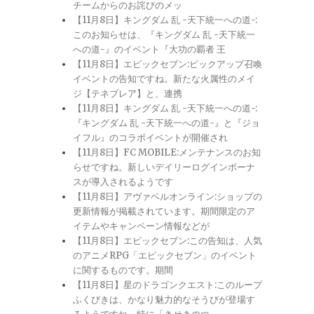
チームからのお詫びのメッ
【11月8日】キングダム 乱 -天下統一への道-:
このお知らせは、『キングダム 乱 -天下統一
への道-』のイベント『大功の覇者 王
【11月8日】エピックセブン:ピックアップ召喚
イベントの告知ですね。新たな火属性のメイ
ジ【テネブレア】と、連携
【11月8日】キングダム 乱 -天下統一への道-:
『キングダム 乱 -天下統一への道-』と『ジョ
イフル』のコラボイベントが開催され
【11月8日】FC MOBILE:メンテナンスのお知
らせですね。新しいデイリーログインボーナ
スが導入されるようです
【11月8日】アヴァベルオンライン:ショップの
更新情報が掲載されています。期間限定のア
イテムやキャンペーン情報などが
【11月8日】エピックセブン:この告知は、人気
のアニメRPG「エピックセブン」のイベント
に関するものです。期間
【11月8日】星のドラゴンクエスト:このループ
ふくびきは、かなり魅力的なそうびが登場す