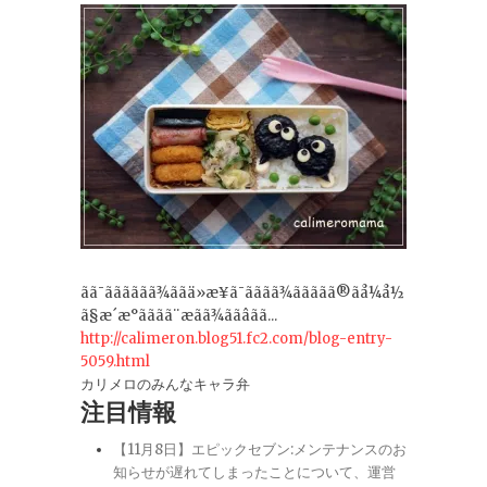
ãã¯ãããããã¾ããä»æ¥ã¯ãããã¾ããããã®ãå¼å½
ã§æ´æ°ãããã¨æãã¾ããâãã...
http://calimeron.blog51.fc2.com/blog-entry-
5059.html
カリメロのみんなキャラ弁
注目情報
【11月8日】エピックセブン:メンテナンスのお
知らせが遅れてしまったことについて、運営