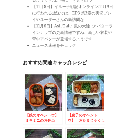
るようですね。特に「きせきのつ
【11月8日】イルーナ戦記オンライン:11月9日
に行われる放送では、EP3 第3章の実況プレ
イやユーザーさんの島訪問な
【11月8日】Ash Tale-風の大陸-:アバターラ
インナップの更新情報ですね。新しい衣装や
背中アバターが登場するようです
ニュース速報をチェック
おすすめ関連キャラ弁レシピ
【娘のオベントウ】
【息子のオベント
ミキミニのお弁当
ウ】 おたまじゃくし
to マンナンライフ
のお弁当
新商品記念キャンペー
ン