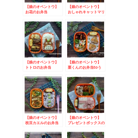
【娘のオベントウ】
【娘のオベントウ】
お花のお弁当
おしゃれキャットマリ
ーのお弁当
【娘のオベントウ】
【娘のオベントウ】
トトロのお弁当
栗くんのお弁当toう
さぎ大福
【娘のオベントウ】
【娘のオベントウ】
枝豆カエルのお弁当
プレゼントボックスの
to フィール×キュー
お弁当
ピーうきうきイースタ