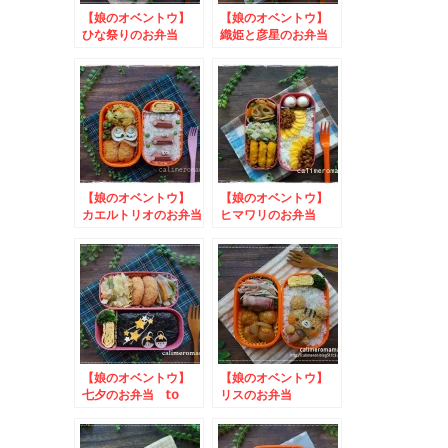
【娘のオベントウ】
【娘のオベントウ】
ひな祭りのお弁当
織姫と彦星のお弁当
to うまいわにしう
to ジャムで朝トース
わ写真投稿キャンペー
トキャンペーン
ン
【娘のオベントウ】
【娘のオベントウ】
カエルトリオのお弁当
ヒマワリのお弁当
to ボンタンアメな
かよし時間
【娘のオベントウ】
【娘のオベントウ】
七夕のお弁当 to
リスのお弁当
コッタSNSキャンペ
ーン