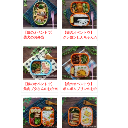
ー
【娘のオベントウ】
【娘のオベントウ】
柴犬のお弁当
クレヨンしんちゃん☆
シロのお弁当
【娘のオベントウ】
【娘のオベントウ】
魚肉ブタさんのお弁当
ポムポムプリンのお弁
当