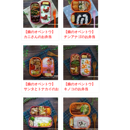
【娘のオベントウ】
【娘のオベントウ】
カニさんのお弁当
チンアナゴのお弁当
to やきおにお・や
to コッタSNSキャン
きおにこミニぬいぐる
ペーン
みキャンペーン
【娘のオベントウ】
【娘のオベントウ】
サンタとトナカイのお
キノコのお弁当
弁当