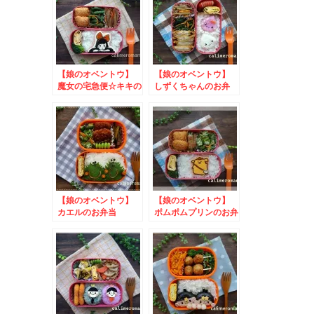
【娘のオベントウ】
【娘のオベントウ】
魔女の宅急便☆キキの
しずくちゃんのお弁
お弁当 to #ギネス
当 to ｍｙレモネ
バレンタインキャンペ
ーズ写真投稿キャンペ
ーン
ーン
【娘のオベントウ】
【娘のオベントウ】
カエルのお弁当
ポムポムプリンのお弁
to フィールうきう
当 to ひかり味噌
きイースターキャンペ
我が家の味噌鍋を投稿
ーン
しようキャンペーン