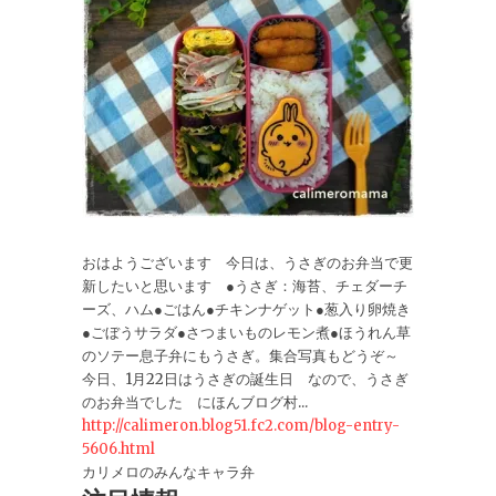
おはようございます 今日は、うさぎのお弁当で更
新したいと思います ●うさぎ：海苔、チェダーチ
ーズ、ハム●ごはん●チキンナゲット●葱入り卵焼き
●ごぼうサラダ●さつまいものレモン煮●ほうれん草
のソテー息子弁にもうさぎ。集合写真もどうぞ～
今日、1月22日はうさぎの誕生日 なので、うさぎ
のお弁当でした にほんブログ村...
http://calimeron.blog51.fc2.com/blog-entry-
5606.html
カリメロのみんなキャラ弁