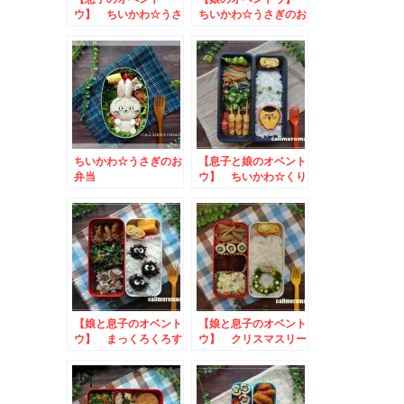
ウ】 ちいかわ☆うさ
ちいかわ☆うさぎのお
ぎのお弁当
弁当
ちいかわ☆うさぎのお
【息子と娘のオベント
弁当
ウ】 ちいかわ☆くり
まんじゅうのお弁当
toあぐりっ子フォト
コンテスト
【娘と息子のオベント
【娘と息子のオベント
ウ】 まっくろくろす
ウ】 クリスマスリー
けのお弁当
スのお弁当 to お
かしなお絵かき写真投
稿キャンペーン