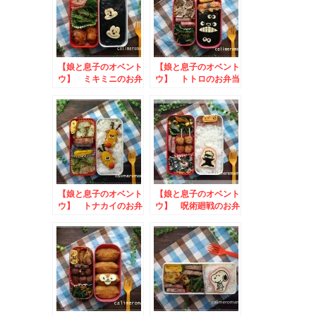
【娘と息子のオベント
【娘と息子のオベント
ウ】 ミキミニのお弁
ウ】 トトロのお弁当
当 to かっぱ橋道
具まつり キャラ弁・
キャラスイーツコンテ
スト
【娘と息子のオベント
【娘と息子のオベント
ウ】 トナカイのお弁
ウ】 呪術廻戦のお弁
当
当