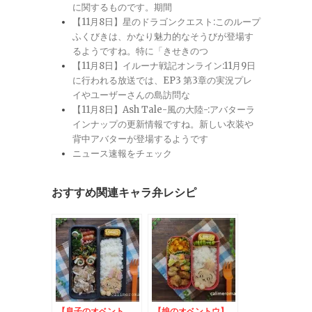
に関するものです。期間
【11月8日】星のドラゴンクエスト:このループ
ふくびきは、かなり魅力的なそうびが登場す
るようですね。特に「きせきのつ
【11月8日】イルーナ戦記オンライン:11月9日
に行われる放送では、EP3 第3章の実況プレ
イやユーザーさんの島訪問な
【11月8日】Ash Tale-風の大陸-:アバターラ
インナップの更新情報ですね。新しい衣装や
背中アバターが登場するようです
ニュース速報をチェック
おすすめ関連キャラ弁レシピ
【息子のオベント
【娘のオベントウ】