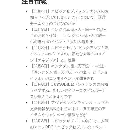
注目情報
【11月8日】エピックセブン:メンテナンスのお
知らせが遅れてしまったことについて、運営
チームからのお詫びのメッ
【11月8日】キングダム 乱 -天下統一への道-:
このお知らせは、『キングダム 乱 -天下統一
への道-』のイベント『大功の覇者 王
【11月8日】エピックセブン:ピックアップ召喚
イベントの告知ですね。新たな火属性のメイ
ジ【テネブレア】と、連携
【11月8日】キングダム 乱 -天下統一への道-:
『キングダム 乱 -天下統一への道-』と『ジョ
イフル』のコラボイベントが開催され
【11月8日】FC MOBILE:メンテナンスのお知
らせですね。新しいデイリーログインボーナ
スが導入されるようです
【11月8日】アヴァベルオンライン:ショップの
更新情報が掲載されています。期間限定のア
イテムやキャンペーン情報などが
【11月8日】エピックセブン:この告知は、人気
のアニメRPG「エピックセブン」のイベント