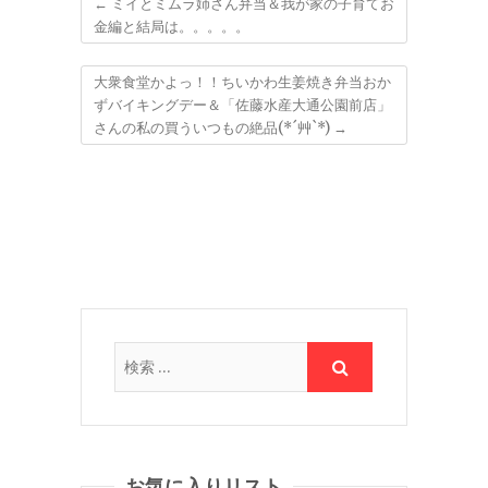
←
ミイとミムラ姉さん弁当＆我が家の子育てお
金編と結局は。。。。。
大衆食堂かよっ！！ちいかわ生姜焼き弁当おか
ずバイキングデー＆「佐藤水産大通公園前店」
さんの私の買ういつもの絶品(*´艸`*)
→
お気に入りリスト