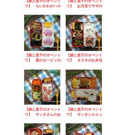
【娘と息子のオベント
【娘と息子のオベント
ウ】 ちいかわのハロ
ウ】 お月見ウサギの
ウィン弁当
お弁当
【娘と息子のオベント
【娘と息子のオベント
ウ】 星のカービィの
ウ】 タヌキのお弁当
お弁当
【娘と息子のオベント
【娘と息子のオベント
ウ】 サンタさんのお
ウ】 サンタシルエッ
弁当 to エンゼル
トのお弁当 to #防
PLUSオリジナルカレ
災鍋キャンペーン
ンダー