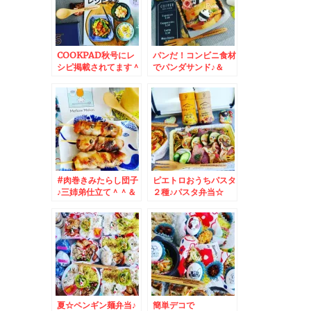
COOKPAD秋号にレ
パンだ！コンビニ食材
シピ掲載されてます＾
でパンダサンド♪＆
＾♪秋の味覚
SASARU記事更新し
ました＾＾
#肉巻きみたらし団子
ピエトロおうちパスタ
♪三姉弟仕立て＾＾＆
２種♪パスタ弁当☆
メロンスムージー☆
夏☆ペンギン麺弁当♪
簡単デコで