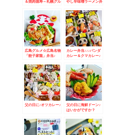
＆焼肉徳寿～札幌グル
やし辛味噌ラーメン弁
メ☆
当♪
広島グルメ☆広島名物
カレー弁当♪♪♪パンダ
「餃子家龍」弁当♪
カレー＆クマカレー♪
父の日に♪オツカレー♪
父の日に海鮮ドーン♪
はいかがですか？