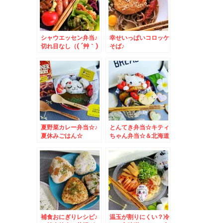
シャウエッセン弁当♪
幸せいっぱいコロッケ
切れ目なし（( ´艸｀)
そば♪
シンプルデコ
夏野菜カレー弁当☆♪
とんてき弁当☆キティ
夏休みごはん☆
ちゃん弁当☆＆北海道
グルメ♪ワンコイン海
鮮丼☆
補食おにぎりレシピ♪
温玉が割りにくい？冷