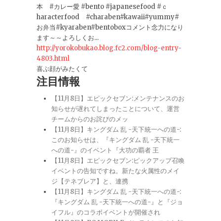
本 #カレー愛 #bento #japanesefood #ｃ
haracterfood #charaben#kawaii#yummy#
お弁当#kyaraben#bentoboxコメント念力になり
ます～～よろしくお...
http://yorokobukao.blog.fc2.com/blog-entry-
4803.html
喜ぶ顔がみたくて
注目情報
【11月8日】エピックセブン:メンテナンスのお
知らせが遅れてしまったことについて、運営
チームからのお詫びのメッ
【11月8日】キングダム 乱 -天下統一への道-:
このお知らせは、『キングダム 乱 -天下統一
への道-』のイベント『大功の覇者 王
【11月8日】エピックセブン:ピックアップ召喚
イベントの告知ですね。新たな火属性のメイ
ジ【テネブレア】と、連携
【11月8日】キングダム 乱 -天下統一への道-:
『キングダム 乱 -天下統一への道-』と『ジョ
イフル』のコラボイベントが開催され