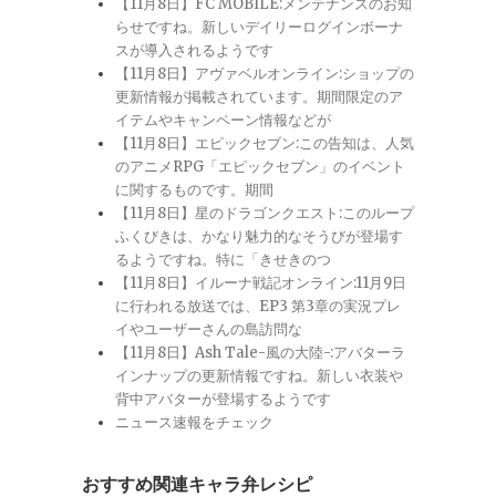
【11月8日】FC MOBILE:メンテナンスのお知
らせですね。新しいデイリーログインボーナ
スが導入されるようです
【11月8日】アヴァベルオンライン:ショップの
更新情報が掲載されています。期間限定のア
イテムやキャンペーン情報などが
【11月8日】エピックセブン:この告知は、人気
のアニメRPG「エピックセブン」のイベント
に関するものです。期間
【11月8日】星のドラゴンクエスト:このループ
ふくびきは、かなり魅力的なそうびが登場す
るようですね。特に「きせきのつ
【11月8日】イルーナ戦記オンライン:11月9日
に行われる放送では、EP3 第3章の実況プレ
イやユーザーさんの島訪問な
【11月8日】Ash Tale-風の大陸-:アバターラ
インナップの更新情報ですね。新しい衣装や
背中アバターが登場するようです
ニュース速報をチェック
おすすめ関連キャラ弁レシピ