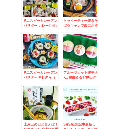
#エスビーカレーアン
トゥイーティー焼きそ
バサダー カレー弁当♪
ば☆キャンプ飯におす
カレーは飲み物ですｗ
すめ＆#エスビーカレ
ｗ
ーアンバサダー
#エスビーカレーアン
フルーツカット波平さ
バサダー #七夕 そう
ん♪桃編＆石狩厚田グ
めんかわいい簡単#七
ルメ☆
夕カレー♪
土用丑の日と言えば！
SASARU記事更新し