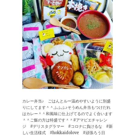
カレー弁当♪ ごはんとルー温めやすいように別盛
りにしてます＾＾ふふふ♪そうめん弁当もつけだれ
はカレー＾＾和風味に仕上げてるのでよく合います
＾＾ご飯の方は特盛です＾＾#アマビエチャレン
ジ #デリスタグラマー #コロナに負けるな #新
しい生活様式 #hokkaidolove #頑張ろう日