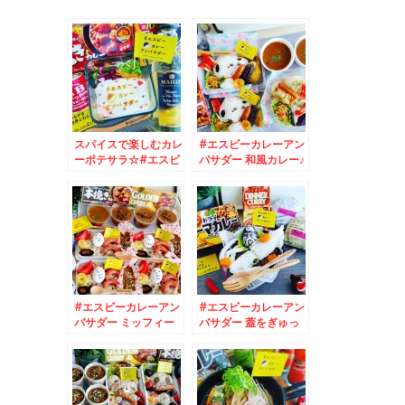
スパイスで楽しむカレ
#エスビーカレーアン
ーポテサラ☆#エスビ
バサダー 和風カレー♪
ーカレーアンバサダー
カレーキャラ弁☆
#エスビーカレーアン
#エスビーカレーアン
バサダー ミッフィー
バサダー 蓋をぎゅっ
カレー弁当☆
としめる#シーフード
カレー ( ´艸｀)