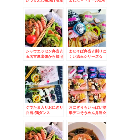
ひつまぶし茶漬け＆愛
ました＾＾オール100
知グルメ☆
均で揃っちゃうキャラ
弁グッズ特集＾＾
シャウエッセン弁当☆
まぜそば弁当☆割りに
＆名古屋出張から帰宅
くい温玉シリーズ☆
しました＾＾
ぐでたま入りおにぎり
おにぎりもいっぱい簡
弁当♪鶏ダンス
単デコそうめん弁当☆