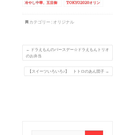
冷やし中華、五目御
TOKYO2020オリン
飯、チャーハン
ピック・パラリンピッ
ク応援弁当♪＆冷やし
中華味噌だれ等々
カテゴリー :
オリジナル
←
ドラえもんのバースデー☆ドラえもんトリオ
のお弁当
【スイーツいろいろ♪】 トトロのあん団子
→