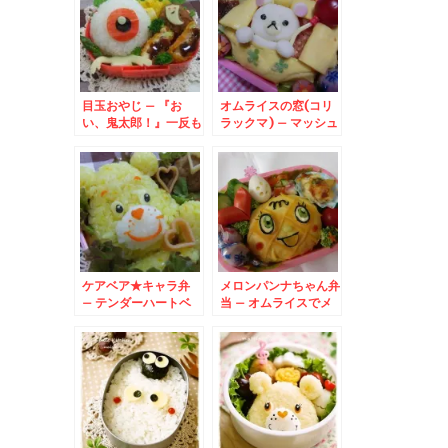
目玉おやじ – 『お
オムライスの窓(コリ
い、鬼太郎！』一反も
ラックマ) – マッシュ
めんも♪
ポテトとお弁当シート
でキイロイトリも♪
ケアベア★キャラ弁
メロンパンナちゃん弁
– テンダーハートベ
当 – オムライスでメ
アのシンボルハートが
ロメロパンチ～★
決め手★