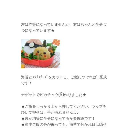
左は均等になっていませんが、右はちゃんと半分づ
つになっています★
海苔とｽﾗｲｽﾁｰｽﾞをカットし、ご飯につければ…完成
です！
ナゲットでピカチュウ(!?)作りました★
★ご飯をしっかり上から押してください。ラップを
ひいて押せば、手が汚れませんよ♪
★裏が均等に半分になってるか要確認です！
★多少ご飯の色が偏っても、海苔で分かれ目は隠せ