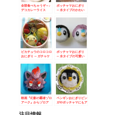
全部食べちゃうぞ～♪
ポッチャマおにぎり
デコカレーライス
– 水タイプのかわい
いポケットモンスター
ピカチュウのコロコロ
ポッチャマおにぎり
おにぎり – ガチャケ
– 水タイプの可愛い
ースで可愛いポケモン
ポケットモンスター
映画『幻影の覇者ゾロ
ペンギンおにぎりピン
アーク』からゾロア
ガやポッチャマにもア
レンジ
注目情報