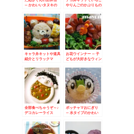
– かわいいタヌキの
やりんごのかぶりもの
全身キャラ★
リラックマ
キャラ弁キットや道具
お花ウインナー – 子
紹介とリラックマ
どもが大好きなウィン
ナーを可愛く飾り切り
♪
全部食べちゃうぞ～♪
ポッチャマおにぎり
デコカレーライス
– 水タイプのかわい
いポケットモンスター