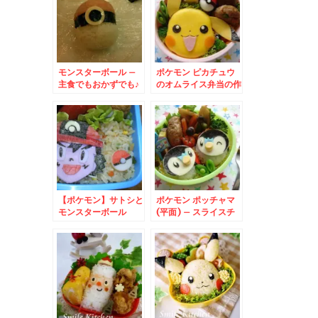
モンスターボール –
ポケモン ピカチュウ
主食でもおかずでも♪
のオムライス弁当の作
ポケモン好きなお子様
り方
に♪
【ポケモン】サトシと
ポケモン ポッチャマ
モンスターボール
(平面) – スライスチ
ーズでポケットモンス
ターキャラ☆