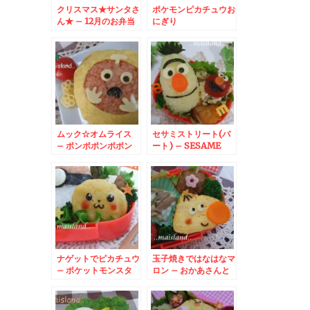
クリスマス★サンタさ
ポケモンピカチュウお
ん★ – 12月のお弁当
にぎり
はサンタクロースで決
まり☆
ムック☆オムライス
セサミストリート(バ
– ポンポポンポポン
ート) – SESAME
キッキーズ♪
STREETから
BERT☆
ナゲットでピカチュウ
玉子焼きではなはなマ
– ポケットモンスタ
ロン – おかあさんと
ー・ピカチュウのおか
いっしょ『でこぼこフ
ず
レンズ』