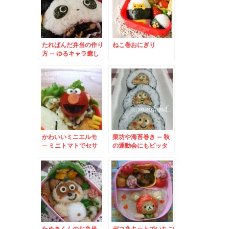
たれぱんだ弁当の作り
ねこ巻おにぎり
方 – ゆるキャラ癒し
系パンダ★
かわいいミニエルモ
栗坊や海苔巻き – 秋
– ミニトマトでセサ
の運動会にもピッタ
ミストリートの
リ！クリのり巻き
ELMO
たぬきくんのお弁当
デコ弁キットでいちご