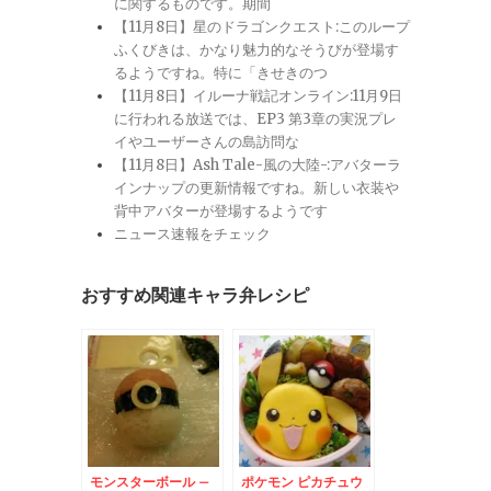
に関するものです。期間
【11月8日】星のドラゴンクエスト:このループ
ふくびきは、かなり魅力的なそうびが登場す
るようですね。特に「きせきのつ
【11月8日】イルーナ戦記オンライン:11月9日
に行われる放送では、EP3 第3章の実況プレ
イやユーザーさんの島訪問な
【11月8日】Ash Tale-風の大陸-:アバターラ
インナップの更新情報ですね。新しい衣装や
背中アバターが登場するようです
ニュース速報をチェック
おすすめ関連キャラ弁レシピ
モンスターボール –
ポケモン ピカチュウ