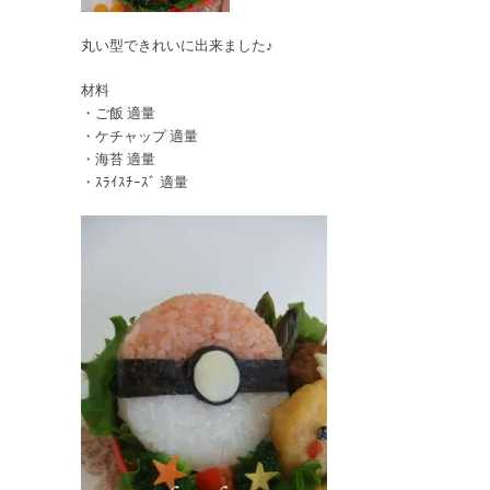
丸い型できれいに出来ました♪
材料
・ご飯 適量
・ケチャップ 適量
・海苔 適量
・ｽﾗｲｽﾁｰｽﾞ 適量