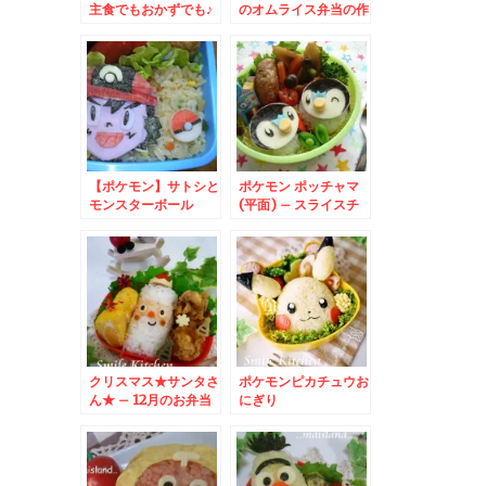
主食でもおかずでも♪
のオムライス弁当の作
ポケモン好きなお子様
り方
に♪
【ポケモン】サトシと
ポケモン ポッチャマ
モンスターボール
(平面) – スライスチ
ーズでポケットモンス
ターキャラ☆
クリスマス★サンタさ
ポケモンピカチュウお
ん★ – 12月のお弁当
にぎり
はサンタクロースで決
まり☆