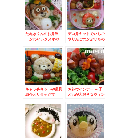
たぬきくんのお弁当
デコ弁キットでいちご
– かわいいタヌキの
やりんごのかぶりもの
全身キャラ★
リラックマ
キャラ弁キットや道具
お花ウインナー – 子
紹介とリラックマ
どもが大好きなウィン
ナーを可愛く飾り切り
♪