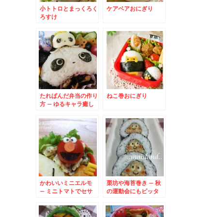
小トトロとまっくろく
ケアベアおにぎり
ろすけ
たれぱんだ弁当の作り
ねこ巻おにぎり
方 – ゆるキャラ癒し
系パンダ★
かわいいミニエルモ
栗坊や海苔巻き – 秋
– ミニトマトでセサ
の運動会にもピッタ
ミストリートの
リ！クリのり巻き
ELMO