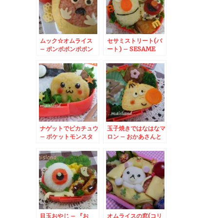
ムック☆オムライス
セサミストリート(バ
– ポンポポンポポン
ート) – SESAME
キッキーズ♪
STREETから
BERT☆
ナゲットでピカチュウ
玉子焼きではなはなマ
– ポケットモンスタ
ロン – おかあさんと
ー・ピカチュウのおか
いっしょ『でこぼこフ
ず
レンズ』
目玉おやじ – 『お
オムライスの窓(コリ