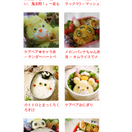
い、鬼太郎！』一反も
ラックマ) – マッシュ
めんも♪
ポテトとお弁当シート
でキイロイトリも♪
ケアベア★キャラ弁
メロンパンナちゃん弁
– テンダーハートベ
当 – オムライスでメ
アのシンボルハートが
ロメロパンチ～★
決め手★
小トトロとまっくろく
ケアベアおにぎり
ろすけ