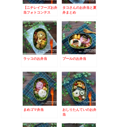
【ニチレイフーズお弁
タコさんのお弁当と夏
当フォトコンテス
弁まとめ
ト】 フクロウのお弁
当とこいのぼりのお弁
当
ラッコのお弁当
プールのお弁当
まめゴマ弁当
おしりたんていのお弁
当