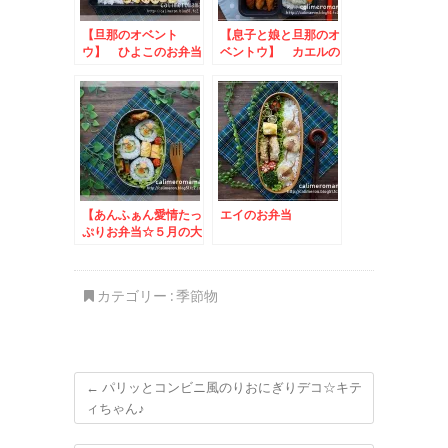
【旦那のオベント
【息子と娘と旦那のオ
ウ】 ひよこのお弁当
ベントウ】 カエルの
お弁当
【あんふぁん愛情たっ
エイのお弁当
ぷりお弁当☆５月の大
賞】 かっぱ巻きのお
弁当
カテゴリー :
季節物
←
パリッとコンビニ風のりおにぎりデコ☆キテ
ィちゃん♪