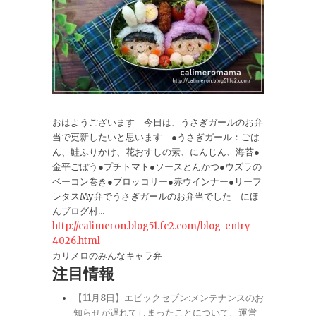
おはようございます 今日は、うさぎガールのお弁
当で更新したいと思います ●うさぎガール：ごは
ん、鮭ふりかけ、花おすしの素、にんじん、海苔●
金平ごぼう●プチトマト●ソースとんかつ●ウズラの
ベーコン巻き●ブロッコリー●赤ウインナー●リーフ
レタスMy弁でうさぎガールのお弁当でした にほ
んブログ村...
http://calimeron.blog51.fc2.com/blog-entry-
4026.html
カリメロのみんなキャラ弁
注目情報
【11月8日】エピックセブン:メンテナンスのお
知らせが遅れてしまったことについて、運営