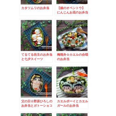
カタツムリのお弁当
【娘のオベントウ】
にんじんお花のお弁当
てるてる坊主のお弁当
梅雨弁☆カエルの合唱
と七夕スイーツ
のお弁当
父の日☆野原ひろしの
カエルボーイとカエル
お弁当とガトーショコ
ガールのお弁当
ラ