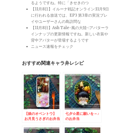
るようですね。特に「きせきのつ
【11月8日】イルーナ戦記オンライン:11月9日
に行われる放送では、EP3 第3章の実況プレ
イやユーザーさんの島訪問な
【11月8日】Ash Tale-風の大陸-:アバターラ
インナップの更新情報ですね。新しい衣装や
背中アバターが登場するようです
ニュース速報をチェック
おすすめ関連キャラ弁レシピ
【娘のオベントウ】
七夕☆星に願いを～♪
お月見うさぎのお弁当
のお弁当