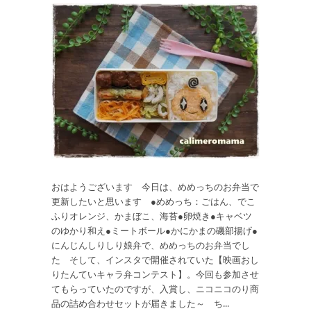
おはようございます 今日は、めめっちのお弁当で
更新したいと思います ●めめっち：ごはん、でこ
ふりオレンジ、かまぼこ、海苔●卵焼き●キャベツ
のゆかり和え●ミートボール●かにかまの磯部揚げ●
にんじんしりしり娘弁で、めめっちのお弁当でし
た そして、インスタで開催されていた【映画おし
りたんていキャラ弁コンテスト】。今回も参加させ
てもらっていたのですが、入賞し、ニコニコのり商
品の詰め合わせセットが届きました～ ち...