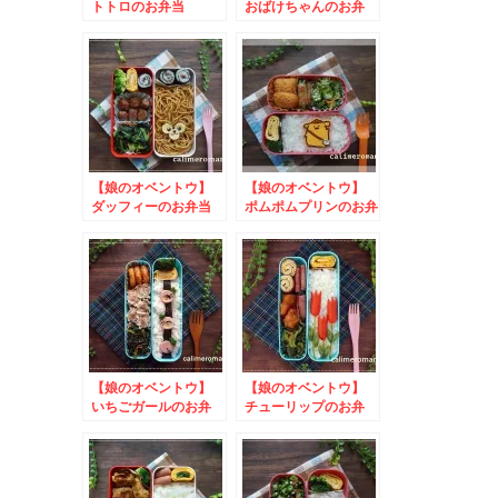
トトロのお弁当
おばけちゃんのお弁
to ニッスイおにぎ
当 to 火星料理レ
りアクション2024
シピコンテスト
【娘のオベントウ】
【娘のオベントウ】
ダッフィーのお弁当
ポムポムプリンのお弁
to #手作りチョコに
当 to ひかり味噌
憧れてSNSプレゼン
我が家の味噌鍋を投稿
トキャンペーン
しようキャンペーン
【娘のオベントウ】
【娘のオベントウ】
いちごガールのお弁
チューリップのお弁
当 to みんなでハ
当 to コッタSNS
ッピーデコ！キャンペ
キャンペーン
ーン