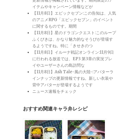
更新情報が掲載されています。期間限定のア
イテムやキャンペーン情報などが
【11月8日】エピックセブン:この告知は、人気
のアニメRPG「エピックセブン」のイベント
に関するものです。期間
【11月8日】星のドラゴンクエスト:このループ
ふくびきは、かなり魅力的なそうびが登場す
るようですね。特に「きせきのつ
【11月8日】イルーナ戦記オンライン:11月9日
に行われる放送では、EP3 第3章の実況プレ
イやユーザーさんの島訪問な
【11月8日】Ash Tale-風の大陸-:アバターラ
インナップの更新情報ですね。新しい衣装や
背中アバターが登場するようです
ニュース速報をチェック
おすすめ関連キャラ弁レシピ