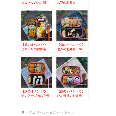
カニさんのお弁当
お花のお弁当
to やきおにお・や
きおにこミニぬいぐる
みキャンペーン
【娘のオベントウ】
【娘のオベントウ】
ヒマワリのお弁当
七夕のお弁当 to
to ボンタンアメな
コッタSNSキャンペ
かよし時間
ーン
【娘のオベントウ】
【娘のオベントウ】
チンアナゴのお弁当
ひな祭りのお弁当
to コッタSNSキャン
to うまいわにしう
ペーン
わ写真投稿キャンペー
ン
カテゴリー :
たまごっちキャラ