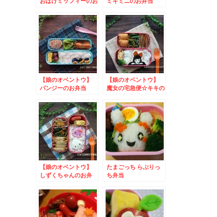
おばけミッフィーのお
ミキミニのお弁当
弁当 to ひこにゃ
to マンナンライフ
んフォトコンテスト
新商品記念キャンペー
2024
ン
【娘のオベントウ】
【娘のオベントウ】
パンジーのお弁当
魔女の宅急便☆キキの
to ティファール
お弁当 to #ギネス
SNSプレゼントキャ
バレンタインキャンペ
ンペーン
ーン
【娘のオベントウ】
たまごっち らぶりっ
しずくちゃんのお弁
ち弁当
当 to ｍｙレモネ
ーズ写真投稿キャンペ
ーン