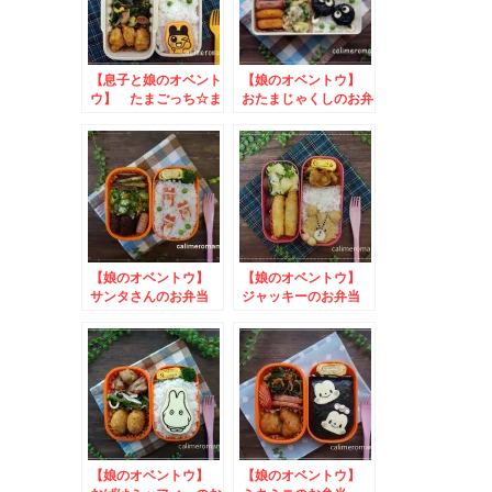
【息子と娘のオベント
【娘のオベントウ】
ウ】 たまごっち☆ま
おたまじゃくしのお弁
めっちのお弁当
当 to コスタのフ
to #秋の味覚カップ
ォトキャンペーン
マルシェInstagram
2024
フォトコンテスト
【娘のオベントウ】
【娘のオベントウ】
サンタさんのお弁当
ジャッキーのお弁当
to 上進漬物写真投
to #わたしのエシカ
稿キャンペーン
ルあいち2024 SNS
投稿キャンペーン
【娘のオベントウ】
【娘のオベントウ】