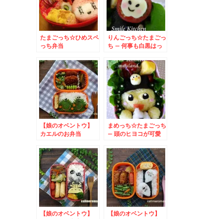
たまごっち☆ひめスペ
りんごっち☆たまごっ
っち弁当
ち – 何事も白黒はっ
きりさせる真面目ちゃ
ん♪
【娘のオベントウ】
まめっち☆たまごっち
カエルのお弁当
– 頭のヒヨコが可愛
to フィールうきう
い♪おにぎりモグモグ
きイースターキャンペ
弁当
ーン
【娘のオベントウ】
【娘のオベントウ】