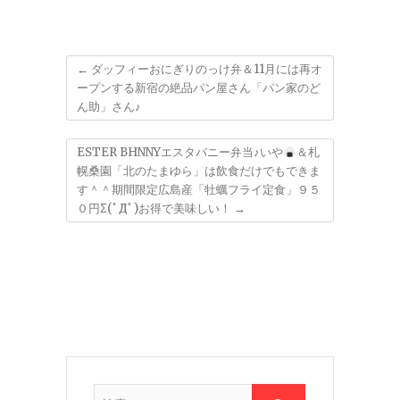
←
ダッフィーおにぎりのっけ弁＆11月には再オ
ープンする新宿の絶品パン屋さん「パン家のど
ん助」さん♪
ESTER BHNNYエスタバニー弁当♪いや
＆札
幌桑園「北のたまゆら」は飲食だけでもできま
す＾＾期間限定広島産「牡蠣フライ定食」９５
０円Σ(ﾟДﾟ)お得で美味しい！
→