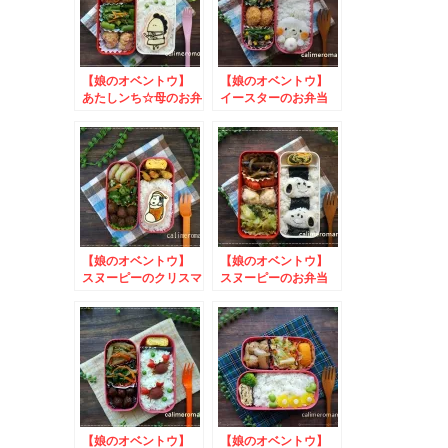
【娘のオベントウ】
【娘のオベントウ】
あたしンち☆母のお弁
イースターのお弁当
当 to タリーdeレ
to かりんほんぽお
シピコンテスト
弁当箱プレゼントキャ
ンペーン
【娘のオベントウ】
【娘のオベントウ】
スヌーピーのクリスマ
スヌーピーのお弁当
ス弁当
to #ひなまつりはサ
ーモン インスタグラ
ムフォトコンテストキ
ャンペーン
【娘のオベントウ】
【娘のオベントウ】