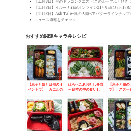
【11月8日】星のドラゴンクエスト:このループふくび
【11月8日】イルーナ戦記オンライン:11月9日に行われ
【11月8日】Ash Tale-風の大陸-:アバターライ
ニュース速報をチェック
おすすめ関連キャラ弁レシピ
【息子と娘と旦那のオ
はらぺこあおむし弁当
【息子と娘の
ベントウ】 カエルの
– 絵本の中の食いし
ウ】 スヌー
お弁当
ん坊
弁当