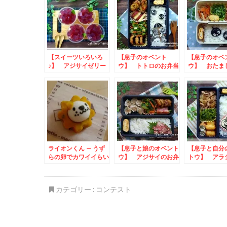
ー
【スイーツいろいろ
【息子のオベント
【息子のオベ
♪】 アジサイゼリー
ウ】 トトロのお弁当
ウ】 おたま
のお弁当
ライオンくん – うず
【息子と娘のオベント
【息子と自分
らの卵でカワイイらい
ウ】 アジサイのお弁
トウ】 アラ
おん☆
当
弁当
カテゴリー :
コンテスト