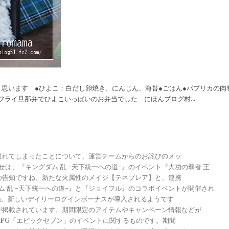
思います ●ひよこ：白だし卵焼き、にんじん、海苔●ごはん●パプリカの肉
フライ旦那弁でひよこいっぱいのお弁当でした にほんブログ村...
が遅れてしまったことについて、運営チームからのお詫びのメッ
らせは、『キングダム 乱 -天下統一への道-』のイベント『大功の覇者 王
トの告知ですね。新たな火属性のメイジ【テネブレア】と、連携
グダム 乱 -天下統一への道-』と『ジョイフル』のコラボイベントが開催され
ですね。新しいデイリーログインボーナスが導入されるようです
報が掲載されています。期間限定のアイテムやキャンペーン情報などが
メRPG「エピックセブン」のイベントに関するものです。期間