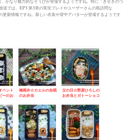
きは、かなり魅力的なそうびが登場するようですね。特に「きせきのつ
る放送では、EP3 第3章の実況プレイやユーザーさんの島訪問な
ンナップの更新情報ですね。新しい衣装や背中アバターが登場するようです
オベント
梅雨弁☆カエルの合唱
父の日☆野原ひろしの
ピーのお
のお弁当
お弁当とガトーショコ
ラ