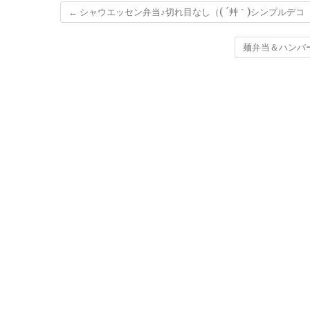
←
シャウエッセン弁当♪切れ目なし（( ´艸｀)シンプルデコ
麺弁当＆ハンバ