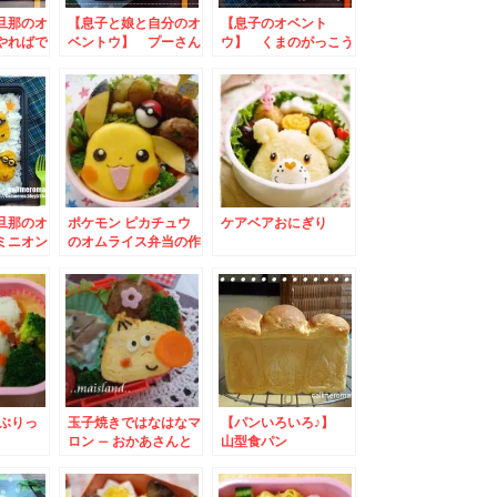
旦那のオ
【息子と娘と自分のオ
【息子のオベント
やればで
ベントウ】 プーさん
ウ】 くまのがっこう
のお弁当
のお弁当
ジャッキーのお弁当
旦那のオ
ポケモン ピカチュウ
ケアベアおにぎり
ミニオン
のオムライス弁当の作
り方
らぶりっ
玉子焼きではなはなマ
【パンいろいろ♪】
ロン – おかあさんと
山型食パン
いっしょ『でこぼこフ
レンズ』