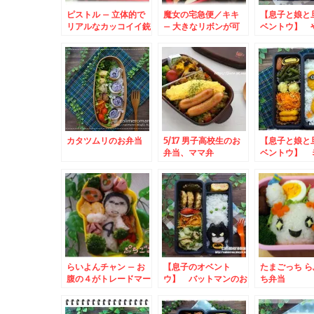
ピストル – 立体的で
魔女の宅急便／キキ
【息子と娘と
リアルなカッコイイ銃
– 大きなリボンが可
ベントウ】 
のおにぎり★
愛い平面キャラ♪
きる子YDK
カタツムリのお弁当
5/17 男子高校生のお
【息子と娘と
弁当、ママ弁
ベントウ】 
のお弁当
らいよんチャン – お
【息子のオベント
たまごっち 
腹の４がトレードマー
ウ】 バットマンのお
ち弁当
ク♪毎日放送テレビの
弁当
マスコットキャラクタ