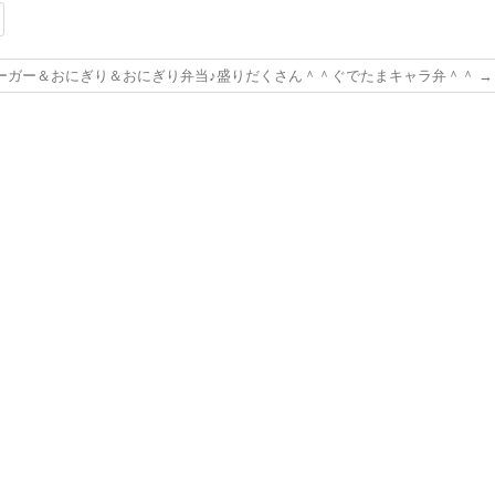
ーガー＆おにぎり＆おにぎり弁当♪盛りだくさん＾＾ぐでたまキャラ弁＾＾
→