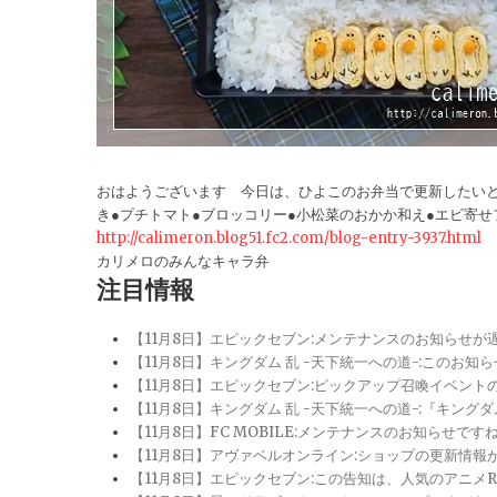
おはようございます 今日は、ひよこのお弁当で更新したいと
き●プチトマト●ブロッコリー●小松菜のおかか和え●エビ寄せ
http://calimeron.blog51.fc2.com/blog-entry-3937.html
カリメロのみんなキャラ弁
注目情報
【11月8日】エピックセブン:メンテナンスのお知らせ
【11月8日】キングダム 乱 -天下統一への道-:このお知
【11月8日】エピックセブン:ピックアップ召喚イベン
【11月8日】キングダム 乱 -天下統一への道-:『キン
【11月8日】FC MOBILE:メンテナンスのお知らせ
【11月8日】アヴァベルオンライン:ショップの更新情
【11月8日】エピックセブン:この告知は、人気のアニ