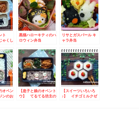
ント
黒猫ハローキティのハ
リサとガスパール キ
じゃくし
ロウィン弁当
ャラ弁当
のオベン
【息子と娘のオベント
【スイーツいろいろ
ジンのお
ウ】 てるてる坊主の
♪】 イチゴミルクゼ
お弁当
リーとミルフィーユ