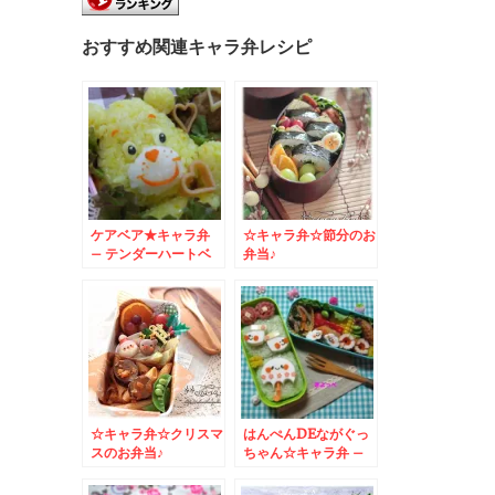
おすすめ関連キャラ弁レシピ
ケアベア★キャラ弁
☆キャラ弁☆節分のお
– テンダーハートベ
弁当♪
アのシンボルハートが
決め手★
☆キャラ弁☆クリスマ
はんぺんDEながぐっ
スのお弁当♪
ちゃん☆キャラ弁 –
じとじと雨でも楽しく
なっちゃう可愛い梅雨