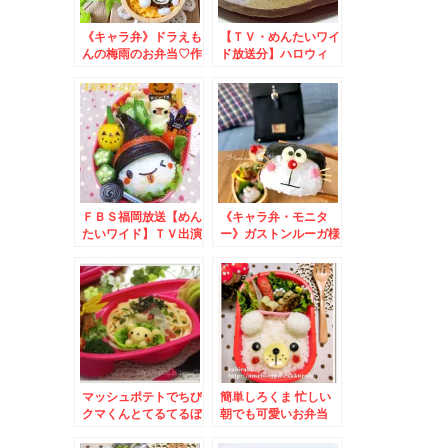
《キャラ弁》ドラえも
【ＴＶ・めんたいワイ
んの梅雨のお弁当♡作
ド放送分】ハロウィ
り方♡モニター♡次女
ン！茹で卵ＤＥジャッ
9歳のお誕生日
ク・オー・ランタンの
作り方～キャラ弁＊簡
単
ＦＢＳ福岡放送【めん
《キャラ弁・モニタ
たいワイド】ＴＶ出演
ー》ガストンルーガ様
＊キャラ弁グッズなど
より♡俵ドラちゃん作
のご紹介いたします！
り方♡最近作った
～キャラ弁*簡単
色々〜
マッシュポテトでちび
簡単しろくま 忙しい
クマくんとてるてるぼ
朝でも可愛いお弁当
うず