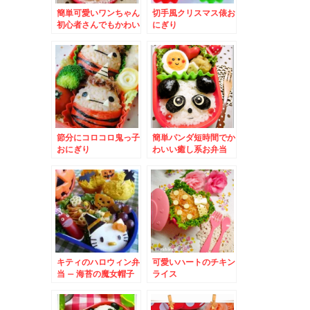
簡単可愛いワンちゃん
切手風クリスマス俵お
初心者さんでもかわい
にぎり
い子犬♪
節分にコロコロ鬼っ子
簡単パンダ短時間でか
おにぎり
わいい癒し系お弁当
キティのハロウィン弁
可愛いハートのチキン
当 – 海苔の魔女帽子
ライス
でハロウィンバージョ
ン☆