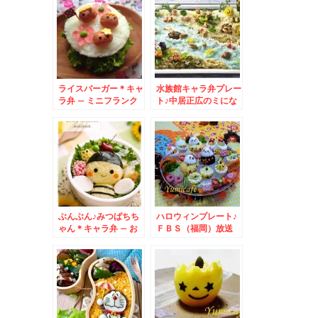
弁♪
ライスバーガー＊キャ
水族館キャラ弁プレー
ラ弁 – ミニフランク
ト♪中居正広のミにな
を可愛くデコ♪
る図書館にて紹介され
ました！～キャラ弁*
簡単
ぶんぶん♪みつばちち
ハロウィンプレート♪
ゃん＊キャラ弁 – お
ＦＢＳ（福岡）放送
花に囲まれて春いっぱ
【めんたいワイド】出
い弁当
演＆放送♪無事終了～
キャラ弁＊簡単