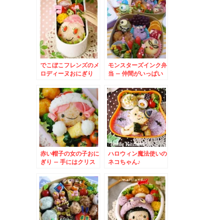
でこぼこフレンズのメ
モンスターズインク弁
ロディーヌおにぎり
当 – 仲間がいっぱい
(サリー・マイク・ロ
ズ)
赤い帽子の女の子おに
ハロウィン魔法使いの
ぎり – 手にはクリス
ネコちゃん♪
マスプレゼント☆