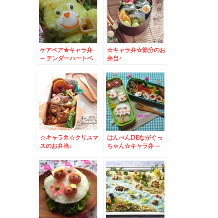
ケアベア★キャラ弁
☆キャラ弁☆節分のお
– テンダーハートベ
弁当♪
アのシンボルハートが
決め手★
☆キャラ弁☆クリスマ
はんぺんDEながぐっ
スのお弁当♪
ちゃん☆キャラ弁 –
じとじと雨でも楽しく
なっちゃう可愛い梅雨
弁♪