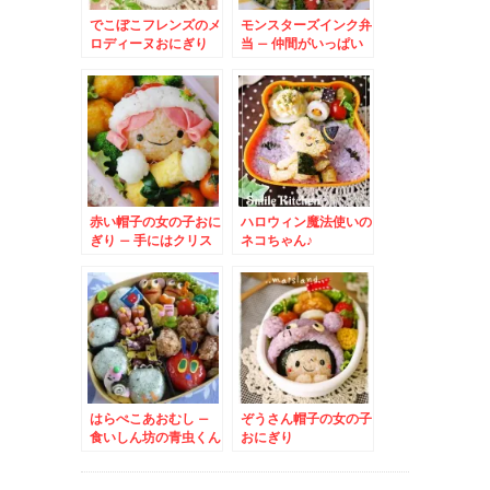
でこぼこフレンズのメ
モンスターズインク弁
ロディーヌおにぎり
当 – 仲間がいっぱい
(サリー・マイク・ロ
ズ)
赤い帽子の女の子おに
ハロウィン魔法使いの
ぎり – 手にはクリス
ネコちゃん♪
マスプレゼント☆
はらぺこあおむし –
ぞうさん帽子の女の子
食いしん坊の青虫くん
おにぎり
弁当♪