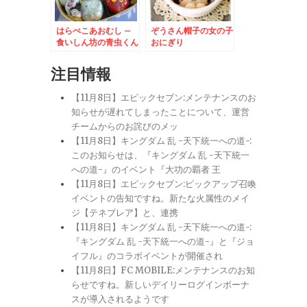
はらぺこあおむし –
ぞうさん帽子の女の子
食いしん坊の青虫くん
おにぎり
弁当♪
注目情報
【11月8日】エピックセブン:メンテナンスのお
知らせが遅れてしまったことについて、運営
チームからのお詫びのメッ
【11月8日】キングダム 乱 -天下統一への道-:
このお知らせは、『キングダム 乱 -天下統一
への道-』のイベント『大功の覇者 王
【11月8日】エピックセブン:ピックアップ召喚
イベントの告知ですね。新たな火属性のメイ
ジ【テネブレア】と、連携
【11月8日】キングダム 乱 -天下統一への道-:
『キングダム 乱 -天下統一への道-』と『ジョ
イフル』のコラボイベントが開催され
【11月8日】FC MOBILE:メンテナンスのお知
らせですね。新しいデイリーログインボーナ
スが導入されるようです