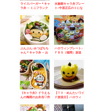
ライスバーガー＊キャ
水族館キャラ弁プレー
ラ弁 – ミニフランク
ト♪中居正広のミにな
を可愛くデコ♪
る図書館にて紹介され
ました！～キャラ弁*
簡単
ぶんぶん♪みつばちち
ハロウィンプレート♪
ゃん＊キャラ弁 – お
ＦＢＳ（福岡）放送
花に囲まれて春いっぱ
【めんたいワイド】出
い弁当
演＆放送♪無事終了～
キャラ弁＊簡単
《キャラ弁》ドラえも
【ＴＶ・めんたいワイ
んの梅雨のお弁当♡作
ド放送分】ハロウィ
り方♡モニター♡次女
ン！茹で卵ＤＥジャッ
9歳のお誕生日
ク・オー・ランタンの
作り方～キャラ弁＊簡