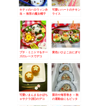
キティのハロウィン弁
可愛いハートのチキン
当 – 海苔の魔女帽子
ライス
でハロウィンバージョ
ン☆
プチ・ミニトマをチー
黄色いひよこおにぎり
ズのレースでデコ
可愛いまんまるかぼち
栗坊や海苔巻き – 秋
ゃサクラ(桜)のデコ
の運動会にもピッタ
リ！クリのり巻き