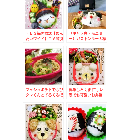
単
ＦＢＳ福岡放送【めん
《キャラ弁・モニタ
たいワイド】ＴＶ出演
ー》ガストンルーガ様
＊キャラ弁グッズなど
より♡俵ドラちゃん作
のご紹介いたします！
り方♡最近作った
～キャラ弁*簡単
色々〜
マッシュポテトでちび
簡単しろくま 忙しい
クマくんとてるてるぼ
朝でも可愛いお弁当
うず