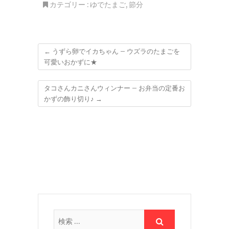
カテゴリー :
ゆでたまご
,
節分
←
うずら卵でイカちゃん – ウズラのたまごを
可愛いおかずに★
タコさんカニさんウィンナー – お弁当の定番お
かずの飾り切り♪
→