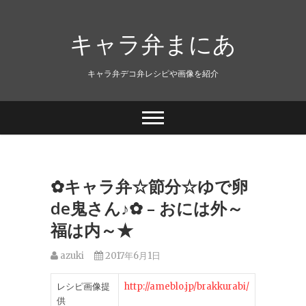
キャラ弁まにあ
キャラ弁デコ弁レシピや画像を紹介
✿キャラ弁☆節分☆ゆで卵
de鬼さん♪✿ – おには外～
福は内～★
azuki
2017年6月1日
レシピ画像提
http://ameblo.jp/brakkurabi/
供