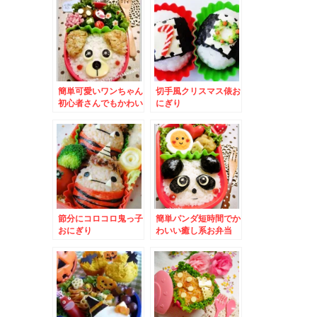
簡単可愛いワンちゃん
切手風クリスマス俵お
初心者さんでもかわい
にぎり
い子犬♪
節分にコロコロ鬼っ子
簡単パンダ短時間でか
おにぎり
わいい癒し系お弁当