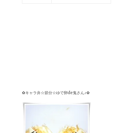
✿キャラ弁☆節分☆ゆで卵de鬼さん♪✿