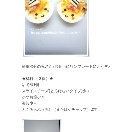
簡単節分の鬼さん♪お弁当にワンプレートにどうぞ♪
★材料 （２個）★
ゆで卵1個
スライスチーズ(とろけないタイプ)少々
かつお節少々
海苔少々
ぶぶあられ（赤）（またはケチャップ）2粒