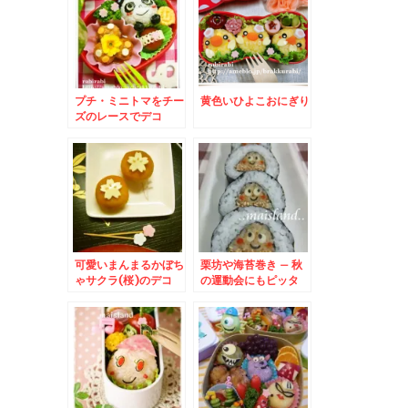
プチ・ミニトマをチー
黄色いひよこおにぎり
ズのレースでデコ
可愛いまんまるかぼち
栗坊や海苔巻き – 秋
ゃサクラ(桜)のデコ
の運動会にもピッタ
リ！クリのり巻き