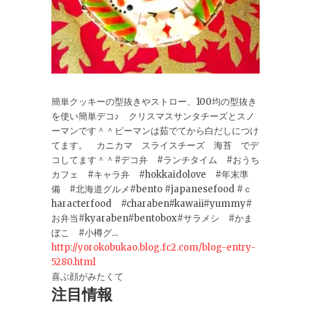
簡単クッキーの型抜きやストロー、100均の型抜き
を使い簡単デコ♪ クリスマスサンタチーズとスノ
ーマンです＾＾ピーマンは茹でてから白だしにつけ
てます。 カニカマ スライスチーズ 海苔 でデ
コしてます＾＾#デコ弁 #ランチタイム #おうち
カフェ #キャラ弁 #hokkaidolove #年末準
備 #北海道グルメ#bento #japanesefood #ｃ
haracterfood #charaben#kawaii#yummy#
お弁当#kyaraben#bentobox#サラメシ #かま
ぼこ #小樽グ...
http://yorokobukao.blog.fc2.com/blog-entry-
5280.html
喜ぶ顔がみたくて
注目情報