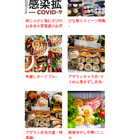
肉じゃがと塩むすびの
ひな祭りスイーツ特集
お弁当☆芽室産のお芋
♪
が美味しすぎる～～～
～＾＾
年越しオードブル♪
アザラシキャラ弁♪そ
うめん巻きずし弁当♪
アザラシ弁当大盛・特
軽食冷やし中華♪ミニ
盛編♪
☆