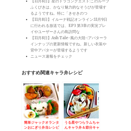
【11月8日】星のドラゴンクエスト:このループ
ふくびきは、かなり魅力的なそうびが登場す
るようですね。特に「きせきのつ
【11月8日】イルーナ戦記オンライン:11月9日
に行われる放送では、EP3 第3章の実況プレ
イやユーザーさんの島訪問な
【11月8日】Ash Tale-風の大陸-:アバターラ
インナップの更新情報ですね。新しい衣装や
背中アバターが登場するようです
ニュース速報をチェック
おすすめ関連キャラ弁レシピ
簡単ジャックオランタ
うる星やつらラムちゃ
ンおにぎり弁当レシピ
んキャラ弁＆節分キャ