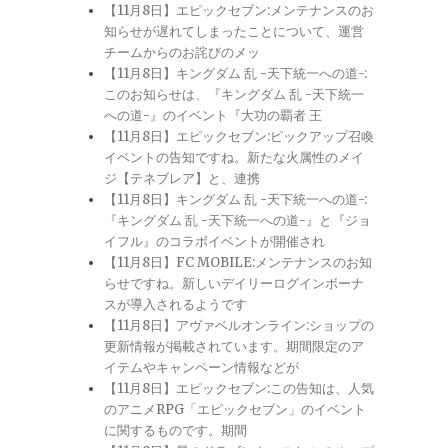
【11月8日】エピックセブン:メンテナンスのお
知らせが遅れてしまったことについて、運営
チームからのお詫びのメッ
【11月8日】キングダム 乱 -天下統一への道-:
このお知らせは、『キングダム 乱 -天下統一
への道-』のイベント『大功の覇者 王
【11月8日】エピックセブン:ピックアップ召喚
イベントの告知ですね。新たな火属性のメイ
ジ【テネブレア】と、連携
【11月8日】キングダム 乱 -天下統一への道-:
『キングダム 乱 -天下統一への道-』と『ジョ
イフル』のコラボイベントが開催され
【11月8日】FC MOBILE:メンテナンスのお知
らせですね。新しいデイリーログインボーナ
スが導入されるようです
【11月8日】アヴァベルオンライン:ショップの
更新情報が掲載されています。期間限定のア
イテムやキャンペーン情報などが
【11月8日】エピックセブン:この告知は、人気
のアニメRPG「エピックセブン」のイベント
に関するものです。期間