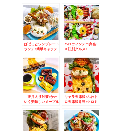
＆神戸と徳島の奈良漬
ラ弁♪鬼も福も内で良
食べ比べ♪奈良漬け求
し。
む！！！
ぱぱっとワンプレート
ハロウィンデコ弁当♪
ランチ♪簡単キャラデ
＆江別グルメ♪
コランチ
正月太り対策♪かわ
キャラ天津飯♪ふわト
いく美味しいメープル
ロ天津飯弁当♪クロミ
パンとコーヒー＆吉祥
弁当☆
寺「 金子屋」さんで
穴子天ぷらめしランチ
♪