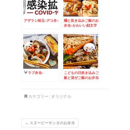
アザラシ味玉♪デコ弁♪
麺と炊き込みご飯のお
弁当♪かわいい顔文字
味玉♪
ラブ弁当♪
こどもの日炊き込みご
飯と混ぜご飯のお弁当
♪
カテゴリー :
オリジナル
←
スヌーピーサンタのお弁当