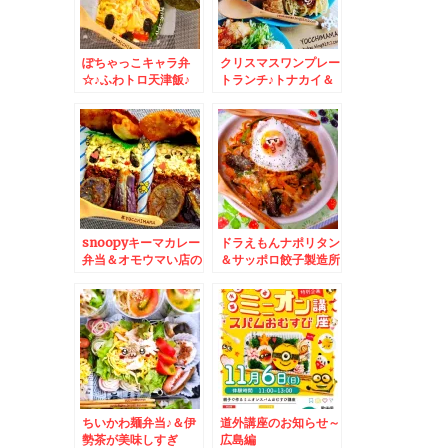
ぽちゃっこキャラ弁
クリスマスワンプレー
☆♪ふわトロ天津飯♪
トランチ♪トナカイ＆
サンタ♪☆昭島大勝軒
「チャーシューワンタ
ンメン小盛＋ネギ＋玉
子」♪美味しい～～＾
＾ライスも頼めばよか
った～
snoopyキーマカレー
ドラえもんナポリタン
弁当＆オモウマい店の
＆サッポロ餃子製造所
鉄板バター醤油焼うど
狸小路店♪
ん作ってみた＾＾
ちいかわ麺弁当♪＆伊
道外講座のお知らせ～
勢茶が美味しすぎ
広島編