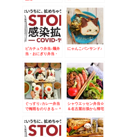
ピカチュウ弁当♪麺弁
にゃんこパンサンド♪
当・おにぎり弁当・
MIX弁当・おかず
色々
ぐっすり♪カレー弁当
シャウエッセン弁当☆
で梅雨をのりきる～＾
＆名古屋出張から帰宅
＾
しました＾＾