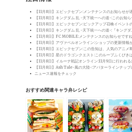
【11月8日】エピックセブン:メンテナンスのお知らせ
【11月8日】キングダム 乱 -天下統一への道-:このお知
【11月8日】エピックセブン:ピックアップ召喚イベン
【11月8日】キングダム 乱 -天下統一への道-:『キン
【11月8日】FC MOBILE:メンテナンスのお知らせ
【11月8日】アヴァベルオンライン:ショップの更新情
【11月8日】エピックセブン:この告知は、人気のアニ
【11月8日】星のドラゴンクエスト:このループふくび
【11月8日】イルーナ戦記オンライン:11月9日に行われ
【11月8日】Ash Tale-風の大陸-:アバターライ
ニュース速報をチェック
おすすめ関連キャラ弁レシピ