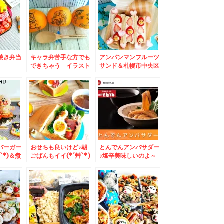
しい甘さ
ふくはら」さんの「立
´艸`*)
ち食い寿司」１０時開
店よ～(*´艸`*)
焼き弁当
キャラ弁苦手な方でも
アンパンマンフルーツ
できちゃう イラスト
サンド＆札幌市中央区
。。。と
みかんなんていかがで
「信州庵JR記念病院
作るもの
しょう？？＆北海道で
前店」さん「ミニ角煮
の冬場の移動につい
丼セット」温も冷もお
て。
蕎麦美味しいよ～♪
バーガー
おせちも良いけど♪朝
とんでんアンバサダー
`*)＆煮
ごぱんもイイ(*´艸`*)
♪塩辛美味しいのよ～
my札幌
(*´艸`*)
麺 山さ
あっさり
め「岩海
グ♪あぁ
`*)