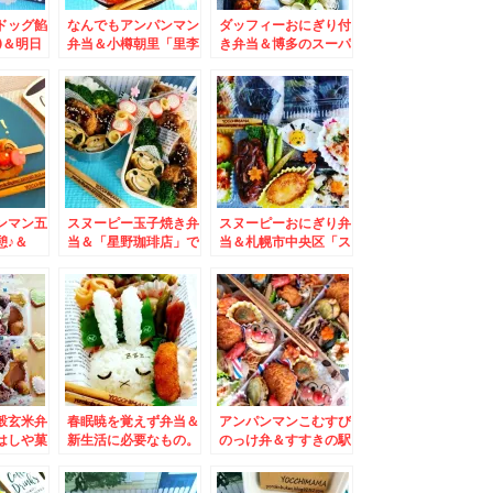
ドッグ餡
なんでもアンパンマン
ダッフィーおにぎり付
)＆明日
弁当＆小樽朝里「里李
き弁当＆博多のスーパ
索してく
庵」さんの「洋ナシの
ーで購入した「ソフト
タルト、アントレ、オ
スパゲッティ」が想像
ムレット、チーズケー
以上に美味しかった件
キ」が美味しい♪相変
(*´艸`*)
わらず格安ケーキ
ンマン五
スヌーピー玉子焼き弁
スヌーピーおにぎり弁
憩♪＆
当＆「星野珈琲店」で
当＆札幌市中央区「ス
んのテイ
打ち合わせ兼「モーニ
ターフルーツ」さん
鮮丼」を
ング」(*´艸`*)
だいたぁ
グロうま♪
穀玄米弁
春眠暁を覚えず弁当＆
アンパンマンこむすび
はしや菓
新生活に必要なもの。
のっけ弁＆すすきの駅
ンダ煎
（一人暮らし）
直結 ココノススキノ
すか？独
地下2階「魚のネムロ