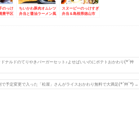
子のっけ
ちいかわ豚肉オムレツ
スヌーピーのっけすぎ
幌豊平区
弁当と醤油ラーメン風
弁当＆島根県徳山市
ーポー
焼うどん弁当＆中央区
「みの幸」さんで「絶
末で閉店
狸小路1丁目付近「海
品うな重」(*´艸`*)
老仙人」ニューオープ
ン(*´艸`*)店舗限定つ
け麺うまっ(*´艸`*)
クドナルドのてりやきバーガーセット♪よせばいいのにポテトおかわり(*´艸
で予定変更で入った「松屋」さんがライスおかわり無料で大満足(*´艸`*)
→