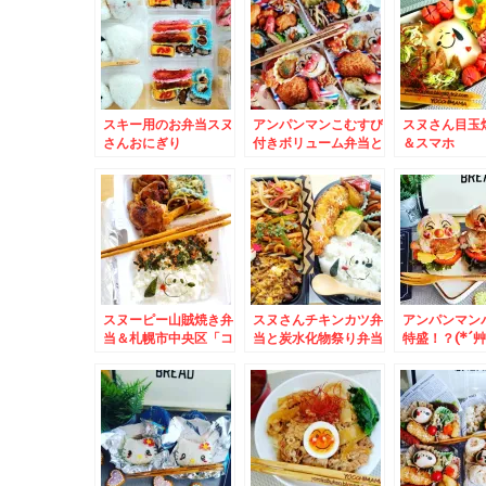
く「焼き芋」絶品！！
やめられない～～～(*
特の食感の優
´艸`*)
が懐かし美味(*
スキー用のお弁当スヌ
アンパンマンこむすび
スヌさん目玉
さんおにぎり
付きボリューム弁当と
＆スマホ
選べるお弁当おかず＆
が。。。。。
月寒「喫茶シーポー
時間は自分で
ト」さん「バター醤油
(*-ω-)
スパゲッティ大盛」閉
店一週間前(´；ω；`)
ｳｩｩ
スヌーピー山賊焼き弁
スヌさんチキンカツ弁
アンパンマン
当＆札幌市中央区「コ
当と炭水化物祭り弁当
特盛！？(*´艸
コノススキノ」「どん
＆中央区狸小路「狸
干しラーメン
ぐり」さんのちくわパ
comichi」内「シハ
ベスト「らー
ンとか♪
チ鮮魚店」さんのテイ
わ」さんの「
クアウト握り寿司♪お
煮干し」麺固
得すぎっ！！
苔」トッピン
幸せ～～(*´艸