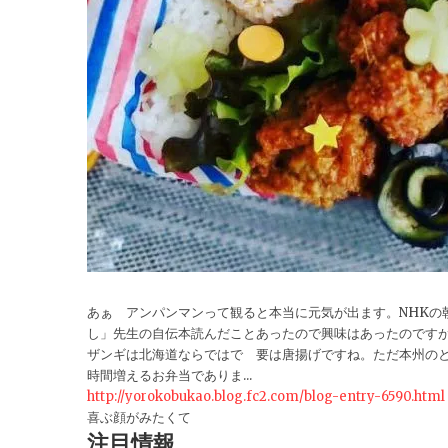
あぁ アンパンマンって観ると本当に元気が出ます。NHKの
し」先生の自伝本読んだことあったので興味はあったのですが朝
ザンギは北海道ならではで 要は唐揚げですね。ただ本州の
時間増えるお弁当でありま...
http://yorokobukao.blog.fc2.com/blog-entry-6590.html
喜ぶ顔がみたくて
注目情報