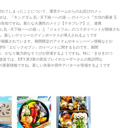
が遅れてしまったことについて、運営チームからのお詫びのメッ
らせは、『キングダム 乱 -天下統一への道-』のイベント『大功の覇者 王
トの告知ですね。新たな火属性のメイジ【テネブレア】と、連携
グダム 乱 -天下統一への道-』と『ジョイフル』のコラボイベントが開催され
ですね。新しいデイリーログインボーナスが導入されるようです
報が掲載されています。期間限定のアイテムやキャンペーン情報などが
メRPG「エピックセブン」のイベントに関するものです。期間
きは、かなり魅力的なそうびが登場するようですね。特に「きせきのつ
る放送では、EP3 第3章の実況プレイやユーザーさんの島訪問な
ンナップの更新情報ですね。新しい衣装や背中アバターが登場するようです