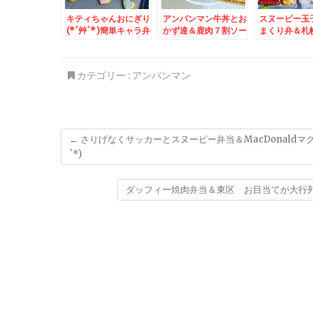
キティちゃんおにぎり
アンパンマン牛丼とお
スヌーピー玉
(*´艸`*)簡単キャラ弁
かず達＆鹿肉７割ソー
まくり弁＆札
♪＆豊平区月寒「生活
セージ 特注で美味し
月寒「喫茶シ
クラブ館 とよひら
いのよ～
ト」さん３月
館」さんでフードリボ
TT
カテゴリー :
アンパンマン
ン♪
←
さりげなくサッカーとスヌーピー弁当＆MacDonaldマ
`*)
ダッフィー焼肉弁当＆東区 お目当てが大行列