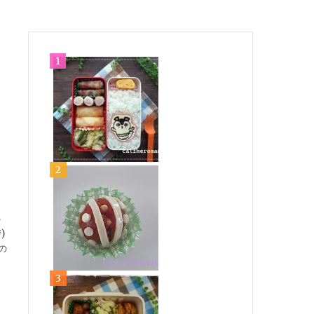
か
)
の