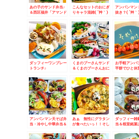
あの子のサンド弁当♪
こんなセットのおにぎ
アンパンマン
＆西区福井「アマンド
りキャラ混雑( ´艸｀)
抜き？( ´艸｀
ール」さん北海道産小
＆小樽市「みなとも
はヤフーで検
麦でΣ(･ω･ﾉ)ﾉ！ワン
ち」さんの「豆大福」
ださい。
ホール６５０円のケー
と「よもぎ大福」
キΣ(･ω･ﾉ)ﾉ！
ダッフィーワンプレー
くまのプーさんサンド
お手軽アンパ
トランチ♪
＆くまのプーさんおに
平餅でひと休
ぎらず～(*´艸`*)
「魚べい」さ
クアウト「海
差し入れいた
(*´艸`*)マ
アンパンマン天そば弁
あぁ 無性にグラタン
ダッフィー雑
当・冷やし中華弁当＆
が食べたいっ！！そし
当＆根室銘菓
小樽朝里「服部商店」
てグラタンにはこれが
子店 「オラ
さんはお野菜だけでな
一番合う！！！！！！
餅」ご存知で