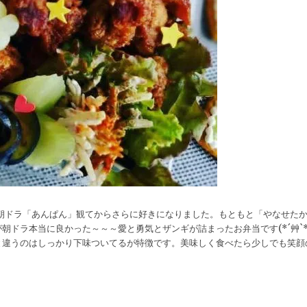
朝ドラ「あんぱん」観てからさらに好きになりました。もともと「やなせた
ドラ本当に良かった～～～愛と勇気とザンギが詰まったお弁当です(*´艸`*
と違うのはしっかり下味ついてるが特徴です。美味しく食べたら少しでも笑顔