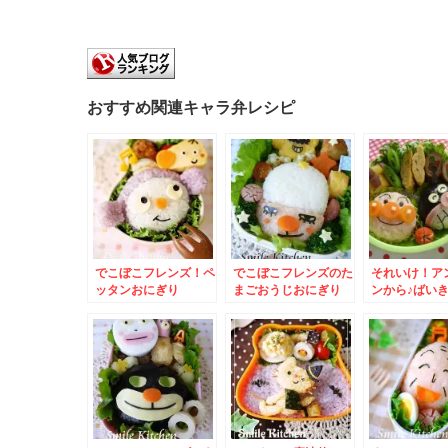
おすすめ関連キャラ弁レシピ
でこぼこフレンズ！ペ
でこぼこフレンズのた
それいけ！ア
ッタンおにぎり
まごおうじおにぎり
ンから♪ばい
弁当 – 俺は
いきんまん★