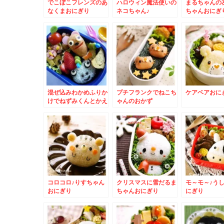
でこぼこフレンズのあ
ハロウィン魔法使いの
まるちゃんの
なくまおにぎり
ネコちゃん♪
ちゃんおにぎ
混ぜ込みわかめふりか
プチフランクでねこち
ケアベアおに
けでねずみくんとかえ
ゃんのおかず
るのケロンパ
コロコロ♪りすちゃん
クリスマスに雪だるま
モ～モ～♪う
おにぎり
ちゃんおにぎり
にぎり