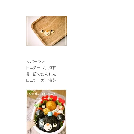
＜パーツ＞
目…チーズ、海苔
鼻…茹でにんじん
口…チーズ、海苔