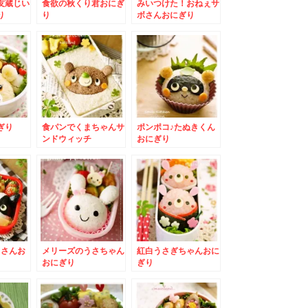
友蔵じい
食欲の秋くり君おにぎ
みいつけた！おねぇサ
り
り
ボさんおにぎり
ぎり
食パンでくまちゃんサ
ポンポコ♪たぬきくん
ンドウィッチ
おにぎり
しさんお
メリーズのうさちゃん
紅白うさぎちゃんおに
おにぎり
ぎり