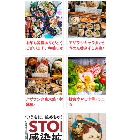
本年も皆様ありがとう
アザラシキャラ弁♪そ
ございます。年越しオ
うめん巻きずし弁当♪
ードブル♪
アザラシ弁当大盛・特
軽食冷やし中華♪ミニ
盛編♪
☆