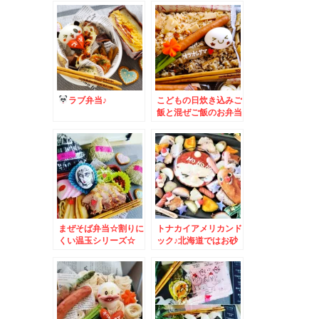
ラブ弁当♪
こどもの日炊き込みご
飯と混ぜご飯のお弁当
♪
まぜそば弁当☆割りに
トナカイアメリカンド
くい温玉シリーズ☆
ック♪北海道ではお砂
糖たっぷりフレンチド
ック