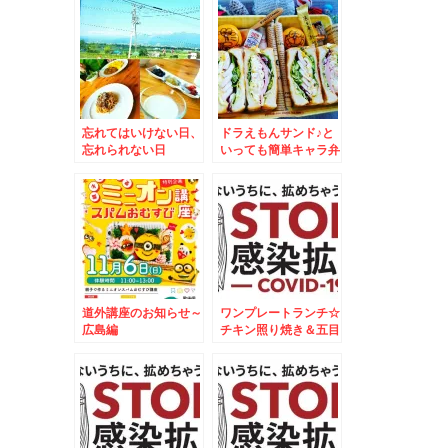
忘れてはいけない日、
ドラえもんサンド♪と
忘れられない日
いっても簡単キャラ弁
☆＆長野といえ
ば。。。。。
道外講座のお知らせ～
ワンプレートランチ☆
広島編
チキン照り焼き＆五目
御飯焼きおにぎりプレ
ート☆