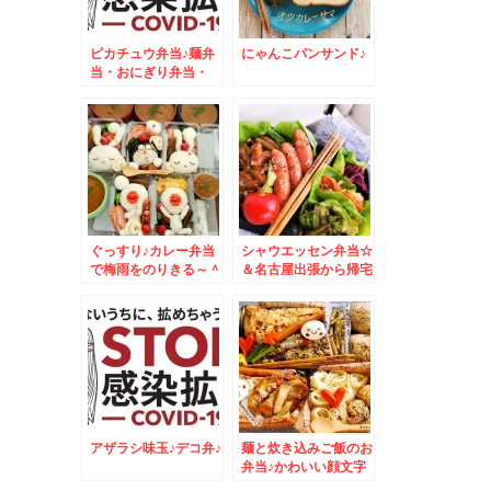
ピカチュウ弁当♪麺弁
にゃんこパンサンド♪
当・おにぎり弁当・
MIX弁当・おかず
色々
ぐっすり♪カレー弁当
シャウエッセン弁当☆
で梅雨をのりきる～＾
＆名古屋出張から帰宅
＾
しました＾＾
アザラシ味玉♪デコ弁♪
麺と炊き込みご飯のお
弁当♪かわいい顔文字
味玉♪