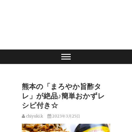
熊本の「まろやか旨酢タ
レ」が絶品♪簡単おかずレ
シピ付き☆
chiyuki.k
2023年3月25日