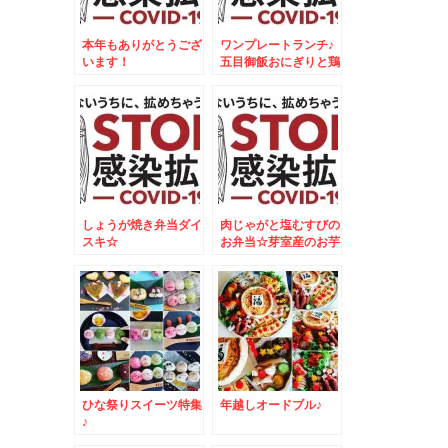
本年もありがとうござ
ワンプレートランチ♪
います！
五目御飯おにぎりと鶏
肉のオレンジ焼♪
しょうが焼き弁当ダイ
肉じゃがと塩むすびの
スキ☆
お弁当☆芽室産のお芋
が美味しすぎる～～～
～＾＾
ひな祭りスイーツ特集
年越しオードブル♪
♪