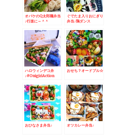
オバケのQ太郎麺弁当
ぐでたま入りおにぎり
♪行楽に～＾＾
弁当♪鶏ダンス
ハロウィンデコ弁
おせち？オードブル☆
♪#OnigiriAction
おひなさま弁当♪
オツカレー弁当♪