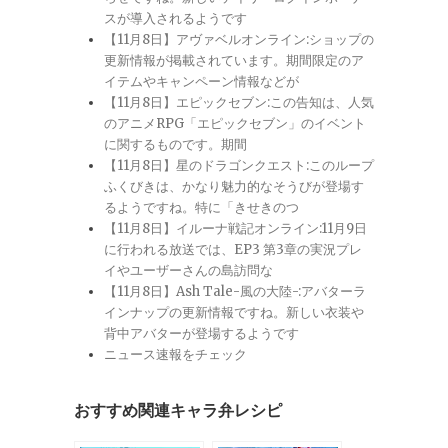
スが導入されるようです
【11月8日】アヴァベルオンライン:ショップの
更新情報が掲載されています。期間限定のア
イテムやキャンペーン情報などが
【11月8日】エピックセブン:この告知は、人気
のアニメRPG「エピックセブン」のイベント
に関するものです。期間
【11月8日】星のドラゴンクエスト:このループ
ふくびきは、かなり魅力的なそうびが登場す
るようですね。特に「きせきのつ
【11月8日】イルーナ戦記オンライン:11月9日
に行われる放送では、EP3 第3章の実況プレ
イやユーザーさんの島訪問な
【11月8日】Ash Tale-風の大陸-:アバターラ
インナップの更新情報ですね。新しい衣装や
背中アバターが登場するようです
ニュース速報をチェック
おすすめ関連キャラ弁レシピ