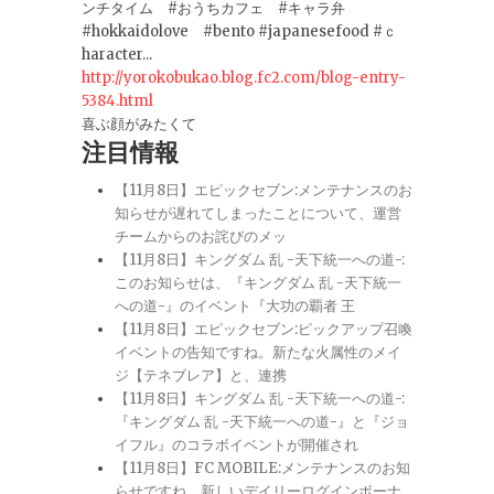
ンチタイム #おうちカフェ #キャラ弁
#hokkaidolove #bento #japanesefood #ｃ
haracter...
http://yorokobukao.blog.fc2.com/blog-entry-
5384.html
喜ぶ顔がみたくて
注目情報
【11月8日】エピックセブン:メンテナンスのお
知らせが遅れてしまったことについて、運営
チームからのお詫びのメッ
【11月8日】キングダム 乱 -天下統一への道-:
このお知らせは、『キングダム 乱 -天下統一
への道-』のイベント『大功の覇者 王
【11月8日】エピックセブン:ピックアップ召喚
イベントの告知ですね。新たな火属性のメイ
ジ【テネブレア】と、連携
【11月8日】キングダム 乱 -天下統一への道-:
『キングダム 乱 -天下統一への道-』と『ジョ
イフル』のコラボイベントが開催され
【11月8日】FC MOBILE:メンテナンスのお知
らせですね。新しいデイリーログインボーナ