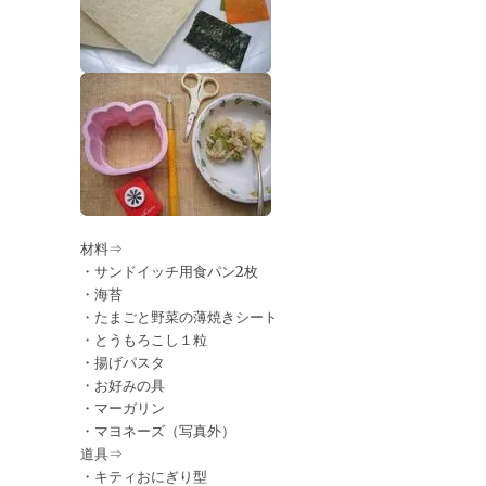
材料⇒
・サンドイッチ用食パン2枚
・海苔
・たまごと野菜の薄焼きシート
・とうもろこし１粒
・揚げパスタ
・お好みの具
・マーガリン
・マヨネーズ（写真外）
道具⇒
・キティおにぎり型