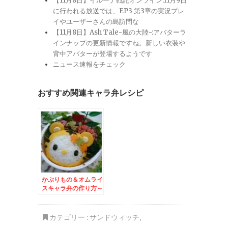
【11月8日】イルーナ戦記オンライン:11月9日
に行われる放送では、EP3 第3章の実況プレ
イやユーザーさんの島訪問な
【11月8日】Ash Tale-風の大陸-:アバターラ
インナップの更新情報ですね。新しい衣装や
背中アバターが登場するようです
ニュース速報をチェック
おすすめ関連キャラ弁レシピ
かぶりもの＆オムライ
スキャラ弁の作り方～
2010年干支＊とらキ
ティ編～
カテゴリー :
サンドウィッチ
,