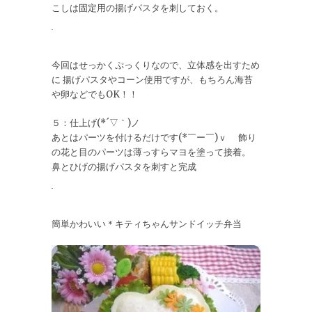
こしは固定用の揚げパスタを刺しておく。
今回はせっかくぷっくりなので、立体感を出すため
に 揚げパスタやコーン使用ですが、もちろん海苔
や卵などでもOK！！
５：仕上げ(*´▽｀)ノ
あとはパーツを付けるだけです(*￣ー￣)ｖ 飾り
の花と目のパーツは薄っすらマヨを塗って接着。
鼻とひげの揚げパスタを刺すと完成
簡単かわいい＊キティちゃんサンドイッチ弁当