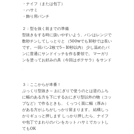
・ナイフ（または包丁）
・ハサミ
・飾り用パンチ
２：型を抜く前までの準備
型抜きをする時に扱いやすいよう、パンはレンジで
数秒チンしてしっとりと （500wでも10秒では長い
です。一回パン2枚で5～10秒以内） 少し温めたパ
ンに普通にサンドイッチを作る要領で。 マーガリ
ンを塗ってお好みの具（今回はポテサラ）をサンド
３：ここからが本番！
ぷっくり型抜き～ おにぎりで使うのとは逆のふち
に幅のある方を下にするおにぎり型以外の物（コッ
プなど）で作るときも、 くっつく面に幅（厚み）
がある方がふちがしっかり留まります。 結構しっ
かりギュっと押します しっかり押したら、ナイフ
や包丁でまわりのパンをカット ハサミでカットし
てもOK