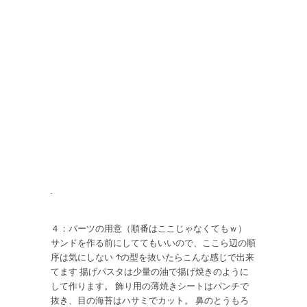
４：パーツの用意（順番はここじゃなくてもｗ）
サンドを作る前にしててもいいので、ここら辺の順
序は気にしない ↑の型を抜いたらこんな感じで出来
てます 揚げパスタは少量の油で揚げ焼きのように
して作ります。 飾り用の薄焼きシートはパンチで
抜き、目の海苔はハサミでカット。 鼻のとうもろ