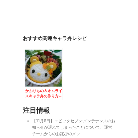
おすすめ関連キャラ弁レシピ
かぶりもの＆オムライ
スキャラ弁の作り方～
2010年干支＊とらキ
ティ編～
注目情報
【11月8日】エピックセブン:メンテナンスのお
知らせが遅れてしまったことについて、運営
チームからのお詫びのメッ