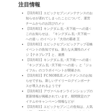
注目情報
【11月8日】エピックセブン:メンテナンスのお
知らせが遅れてしまったことについて、運営
チームからのお詫びのメッ
【11月8日】キングダム 乱 -天下統一への道-:
このお知らせは、『キングダム 乱 -天下統一
への道-』のイベント『大功の覇者 王
【11月8日】エピックセブン:ピックアップ召喚
イベントの告知ですね。新たな火属性のメイ
ジ【テネブレア】と、連携
【11月8日】キングダム 乱 -天下統一への道-:
『キングダム 乱 -天下統一への道-』と『ジョ
イフル』のコラボイベントが開催され
【11月8日】FC MOBILE:メンテナンスのお知
らせですね。新しいデイリーログインボーナ
スが導入されるようです
【11月8日】アヴァベルオンライン:ショップの
更新情報が掲載されています。期間限定のア
イテムやキャンペーン情報などが
【11月8日】エピックセブン:この告知は、人気