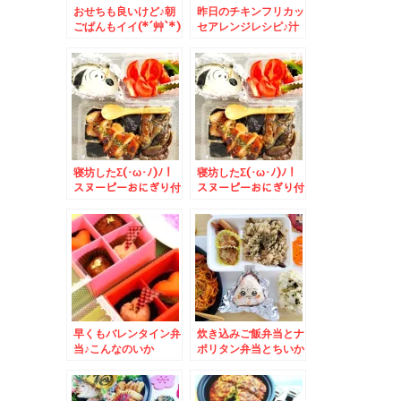
おせちも良いけど♪朝
昨日のチキンフリカッ
ごぱんもイイ(*´艸`*)
セアレンジレシピ♪汁
だく豆乳クリームパス
タ♪勝手に福岡コラボ
レシピ♪
寝坊したΣ(･ω･ﾉ)ﾉ！
寝坊したΣ(･ω･ﾉ)ﾉ！
スヌーピーおにぎり付
スヌーピーおにぎり付
き鶏ナス照り焼き丼＆
き鶏ナス照り焼き丼
早くもバレンタイン弁
炊き込みご飯弁当とナ
当♪こんなのいか
ポリタン弁当とちいか
が？？
わおにぎり＆「ゆで太
郎西岡店」さんで朝そ
ば～♪かき揚げ→三陸