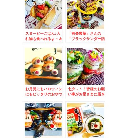
ウトもできます＾＾3
月から５０円値上げさ
れました～＾＾
スヌーピーごぱん♪入
「有楽製菓」さんの
れ物も食べれるよ～＆
「ブラックサンダー詰
弾丸とんぼ返り神戸土
め放題」ハッピーアン
産は定番これ～♪(*´艸
バサダー♪おばちゃん
`*)
力全開で詰め込む(笑)
お月見にもハロウィン
七夕～＾＾皆様のお願
にもピッタリのおやつ
い事がお星さまに届き
レシピ＆留萌市開運町
ますように！！＆七夕
「漁師の店富丸」さん
特集♪
の「サーモン丼」♪肉
厚脂乗りくどくなくう
まっ！！