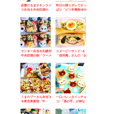
必勝だるまチキンライ
昨日の残りダレでさっ
ス弁当＆中央区狸小
ぱり「ピリ辛簡単冷や
路 狸comichi「シ
やっこ」＆「ニチノウ
ハチ鮮魚店」の「海鮮
食品さんのおつまみシ
巻き」
リーズ(*´艸`*)
ヤンキー弁当＆札幌市
スヌーピーサンド♪＆
中央区狸小路「ラーメ
「信州庵」さんの「お
ン山岡家」「味噌ラー
ろしそば」(*´艸
メン山岡家」「煮干し
`*)JR札幌病院前の
ラーメン山岡家」ちょ
「信州庵」さんが一番
っと外れて「餃子の山
好き♪
岡家」山岡家さん三昧
(*´艸`*)
くまのプーさん弁当‘s
一口バレンタインチョ
＆東京東新宿「牛・
コ♪「孫の手」が神な
豚・もつ専門卸小売
件
山根商店」さんの牛も