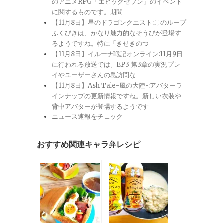
のアニメRPG「エピックセブン」のイベント
に関するものです。期間
【11月8日】星のドラゴンクエスト:このループ
ふくびきは、かなり魅力的なそうびが登場す
るようですね。特に「きせきのつ
【11月8日】イルーナ戦記オンライン:11月9日
に行われる放送では、EP3 第3章の実況プレ
イやユーザーさんの島訪問な
【11月8日】Ash Tale-風の大陸-:アバターラ
インナップの更新情報ですね。新しい衣装や
背中アバターが登場するようです
ニュース速報をチェック
おすすめ関連キャラ弁レシピ