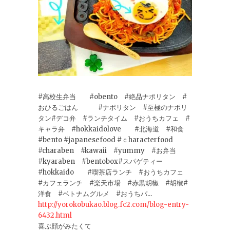
#高校生弁当 #obento #絶品ナポリタン #
おひるごはん #ナポリタン #至極のナポリ
タン#デコ弁 #ランチタイム #おうちカフェ #
キャラ弁 #hokkaidolove #北海道 #和食
#bento #japanesefood #ｃharacterfood
#charaben #kawaii #yummy #お弁当
#kyaraben #bentobox#スパゲティー
#hokkaido #喫茶店ランチ #おうちカフェ
#カフェランチ #楽天市場 #赤黒胡椒 #胡椒#
洋食 #ベトナムグルメ #おうちパ...
http://yorokobukao.blog.fc2.com/blog-entry-
6432.html
喜ぶ顔がみたくて