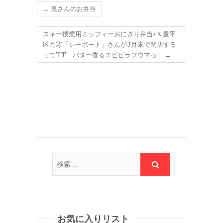
←
鬼さんのお弁当
スキー授業用ミッフィーおにぎり弁当♪＆豊平
区月寒「シーボート」さんが3月末で閉店する
ってTT バター香るエビピラフウマっ！
→
お気に入りリスト