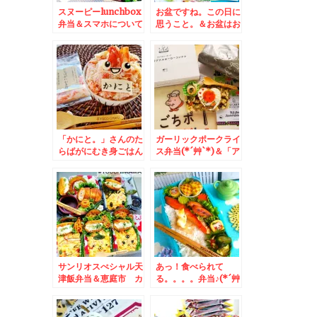
スヌーピーlunchbox
お盆ですね。この日に
弁当＆スマホについて
思うこと。＆お盆はお
機種変について教えて
供えもみんなでわいわ
くださいm(__)m
いフルーツアート♪
「かにと。」さんのた
ガーリックポークライ
らばがにむき身ごはん
ス弁当(*´艸`*)＆「ア
♪最高～(*´艸`*)
メリカンポーク」の
「ごちポ」くんグッズ
がめちゃめちゃおしゃ
れで使いやすい～＾＾
♪
サンリオスぺシャル天
あっ！食べられて
津飯弁当＆恵庭市 カ
る。。。。弁当♪(*´艸
フェで ラテアートに
`*)＆札幌市菊水上町
心なごみまくる～(*
「食事処 三平」さん
´艸`*)
の「八宝菜」テイクア