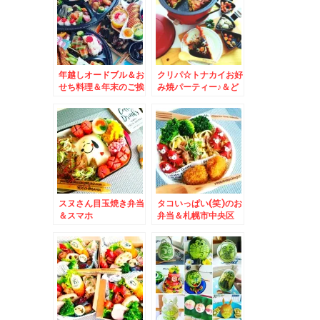
わかめ変更♪やっぱり
鬼おろしは欠かせない
っ！！
年越しオードブル＆お
クリパ☆トナカイお好
せち料理＆年末のご挨
み焼パーティー♪＆ど
拶
こにいったかすぐわか
るヤツ(笑)
スヌさん目玉焼き弁当
タコいっぱい(笑)のお
＆スマホ
弁当＆札幌市中央区
が。。。。。。。。と
「スターフルーツ札幌
時間は自分で作るもの
店」さんがありがたす
(*-ω-)
ぎる～