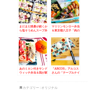
つ煮込みも逸品で串物
全般うますぎる～＾＾
♪
まだまだ残暑が続くか
マリリンモンロー弁当
ら塩そうめんスープ弁
＆東京都八王子「肉の
当＆留萌市「蛇の目寿
富士屋」さんの「ミー
司」でお寿司満喫♪
トコロッケ」も「メン
チカツサンド」「世界
のお弁当」も美味しい
～(*´艸`*)
あのミカン付きサンド
「ARCOS」アルコス
ウィッチ弁当＆我が家
さんの「テーブルナイ
の子育ての件
フ」がトマトも切れれ
ば かぼちゃも切れる
し お肉も切れるし 力
カテゴリー :
オリジナル
入れなくても切れて
(@￣□￣@;)！！