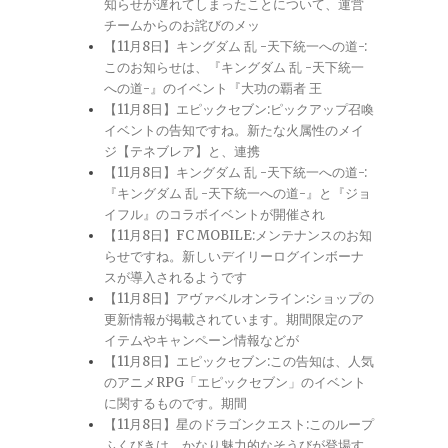
知らせが遅れてしまったことについて、運営
チームからのお詫びのメッ
【11月8日】キングダム 乱 -天下統一への道-:
このお知らせは、『キングダム 乱 -天下統一
への道-』のイベント『大功の覇者 王
【11月8日】エピックセブン:ピックアップ召喚
イベントの告知ですね。新たな火属性のメイ
ジ【テネブレア】と、連携
【11月8日】キングダム 乱 -天下統一への道-:
『キングダム 乱 -天下統一への道-』と『ジョ
イフル』のコラボイベントが開催され
【11月8日】FC MOBILE:メンテナンスのお知
らせですね。新しいデイリーログインボーナ
スが導入されるようです
【11月8日】アヴァベルオンライン:ショップの
更新情報が掲載されています。期間限定のア
イテムやキャンペーン情報などが
【11月8日】エピックセブン:この告知は、人気
のアニメRPG「エピックセブン」のイベント
に関するものです。期間
【11月8日】星のドラゴンクエスト:このループ
ふくびきは、かなり魅力的なそうびが登場す