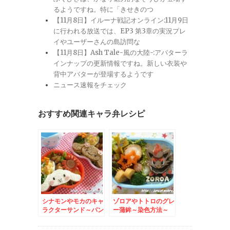
るようですね。特に「きせきのつ
【11月8日】イルーナ戦記オンライン:11月9日
に行われる放送では、EP3 第3章の実況プレ
イやユーザーさんの島訪問な
【11月8日】Ash Tale-風の大陸-:アバターラ
インナップの更新情報ですね。新しい衣装や
背中アバターが登場するようです
ニュース速報をチェック
おすすめ関連キャラ弁レシピ
シナモンやモカのキャ
ゾロアやトトロのグレ
ラクターサンド～パン
ー蒲鉾～染色方法～
のカット方法～