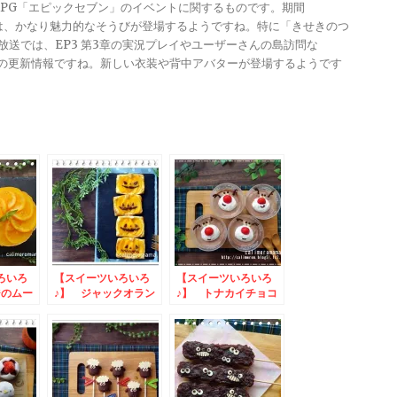
メRPG「エピックセブン」のイベントに関するものです。期間
きは、かなり魅力的なそうびが登場するようですね。特に「きせきのつ
る放送では、EP3 第3章の実況プレイやユーザーさんの島訪問な
ンナップの更新情報ですね。新しい衣装や背中アバターが登場するようです
ろいろ
【スイーツいろいろ
【スイーツいろいろ
ジのムー
♪】 ジャックオラン
♪】 トナカイチョコ
タンのピーチパイ
ムース