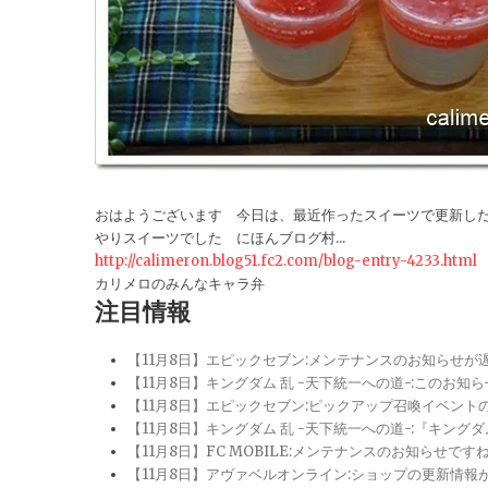
おはようございます 今日は、最近作ったスイーツで更新し
やりスイーツでした にほんブログ村...
http://calimeron.blog51.fc2.com/blog-entry-4233.html
カリメロのみんなキャラ弁
注目情報
【11月8日】エピックセブン:メンテナンスのお知らせ
【11月8日】キングダム 乱 -天下統一への道-:このお知
【11月8日】エピックセブン:ピックアップ召喚イベン
【11月8日】キングダム 乱 -天下統一への道-:『キン
【11月8日】FC MOBILE:メンテナンスのお知らせ
【11月8日】アヴァベルオンライン:ショップの更新情