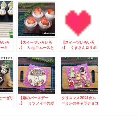
ろいろ
【スイーツいろいろ
【スイーツいろいろ
ケーキ
♪】 いちごムースと
♪】 くまさんロリポ
ガトーショコラ
ップtoUCCドリップ
ポッドニューイヤーキ
ャンペーン
ヒーゼリ
【娘のバースデー
クリスマス2021☆ム
♪】 ミッフィーのガ
ーミンのキャラチョコ
トーショコラ
ケーキ