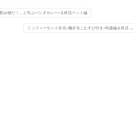
飲み物だ！」と叫ぶパンダカレー♪＆終活ペット編
ミッフィーサンド弁当♪麺弁当こむすび付き♪特盛編＆終活
→