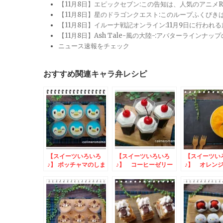
【11月8日】エピックセブン:この告知は、人気のアニ
【11月8日】星のドラゴンクエスト:このループふくび
【11月8日】イルーナ戦記オンライン:11月9日に行われ
【11月8日】Ash Tale-風の大陸-:アバターライ
ニュース速報をチェック
おすすめ関連キャラ弁レシピ
【スイーツいろいろ
【スイーツいろいろ
【スイーツい
♪】 ポッチャマのしま
♪】 コーヒーゼリー
♪】 オレン
しまゼリー
と杏仁豆腐
スケーキ