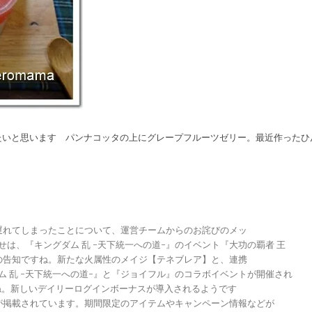
たいと思います パンナコッタの上にグレープフルーツゼリー。最近作ったひ
が遅れてしまったことについて、運営チームからのお詫びのメッ
らせは、『キングダム 乱 -天下統一への道-』のイベント『大功の覇者 王
トの告知ですね。新たな火属性のメイジ【テネブレア】と、連携
グダム 乱 -天下統一への道-』と『ジョイフル』のコラボイベントが開催され
ですね。新しいデイリーログインボーナスが導入されるようです
報が掲載されています。期間限定のアイテムやキャンペーン情報などが