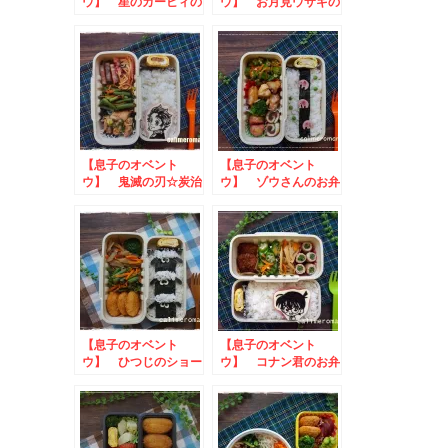
ウ】 星のカービィの
ウ】 お月見ウサギの
お弁当 to ヤマサ
お弁当to夢の超熟オ
これ！うま!!Twitter
ープンサンドをつくろ
キャンペーン
う！
【息子のオベント
【息子のオベント
ウ】 鬼滅の刃☆炭治
ウ】 ゾウさんのお弁
郎のお弁当
当 to 子どもが喜
ぶお菓子フォトコンテ
スト
【息子のオベント
【息子のオベント
ウ】 ひつじのショー
ウ】 コナン君のお弁
ンのお弁当 to 海
当 to ハイチュウ
の日写真投稿キャンペ
アートを作ろうキャン
ーン
ペーン