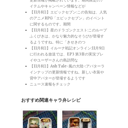
更新情報が掲載されています。期間限定のア
イテムやキャンペーン情報などが
【11月8日】エピックセブン:この告知は、人気
のアニメRPG「エピックセブン」のイベント
に関するものです。期間
【11月8日】星のドラゴンクエスト:このループ
ふくびきは、かなり魅力的なそうびが登場す
るようですね。特に「きせきのつ
【11月8日】イルーナ戦記オンライン:11月9日
に行われる放送では、EP3 第3章の実況プレ
イやユーザーさんの島訪問な
【11月8日】Ash Tale-風の大陸-:アバターラ
インナップの更新情報ですね。新しい衣装や
背中アバターが登場するようです
ニュース速報をチェック
おすすめ関連キャラ弁レシピ