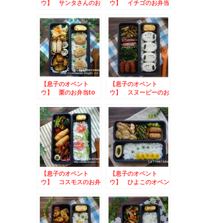
ウ】 サンタさんのお
ウ】 イチゴのお弁当
弁当
【息子のオベント
【息子のオベント
ウ】 栗のお弁当to
ウ】 スヌーピーのお
きゃらびもち祭2022
弁当 to おにぎり
入賞させていただきま
コレクション
した！
【息子のオベント
【息子のオベント
ウ】 コスモスのお弁
ウ】 ひよこのオベン
当 to やいづキャラ弁
トウ
グランプリ