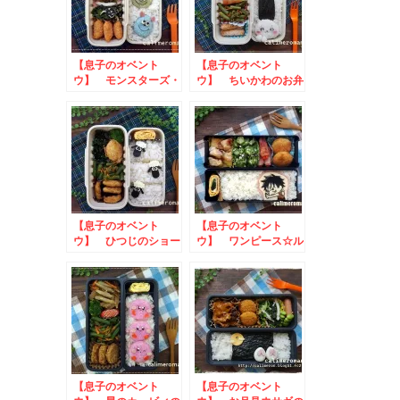
【息子のオベント
【息子のオベント
ウ】 モンスターズ・
ウ】 ちいかわのお弁
インク☆マイクとサリ
当 to バレンタイ
ーのお弁当 to 餃
ン弁当フォトコンテス
子の皮クリスマスアレ
ト
ンジキャンペーン
【息子のオベント
【息子のオベント
ウ】 ひつじのショー
ウ】 ワンピース☆ル
ンのお弁当 to ヤ
フィのお弁当 to
マサTwitterキャンペ
#EverydayBeansキ
ーン
ャンペーン
【息子のオベント
【息子のオベント