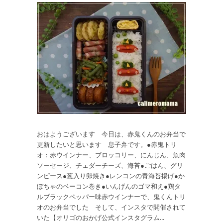
おはようございます 今日は、赤鬼くんのお弁当で
更新したいと思います 息子弁です。●赤鬼トリ
オ：赤ウインナー、ブロッコリー、にんじん、魚肉
ソーセージ、チェダーチーズ、海苔●ごはん、グリ
ンピース●葱入り卵焼き●レンコンの青海苔揚げ●か
ぼちゃのベーコン巻き●いんげんのゴマ和え●鶏タ
ルブラックペッパー味赤ウインナーで、鬼くんトリ
オのお弁当でした そして、インスタで開催されて
いた【オリゴのおかげ公式インスタグラム...