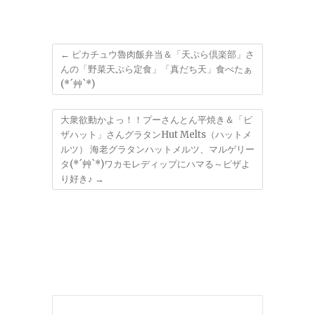
←
ピカチュウ魯肉飯弁当＆「天ぷら倶楽部」さ
んの「野菜天ぷら定食」「真だち天」食べたぁ
(*´艸`*)
大衆欲動かよっ！！プーさんとん平焼き＆「ピ
ザハット」さんグラタンHut Melts（ハットメ
ルツ） 海老グラタンハットメルツ、マルゲリー
タ(*´艸`*)ワカモレディップにハマる～ピザよ
り好き♪
→