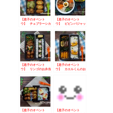
【息子のオベント
【息子のオベント
ウ】 チェブラーシカ
ウ】 ビビンバジャッ
のお弁当 to アイ
クオランタンのお弁当
スな瞬間2023！写真
toコスタのある生活
投稿キャンペーン
【息子のオベント
【息子のオベント
ウ】 リンゴのお弁当
ウ】 カエルくんのお
弁当
【息子のオベント
【息子のオベント