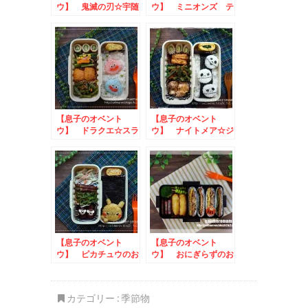
ウ】 鬼滅の刃☆宇随
ウ】 ミニオンズ テ
天元のお弁当
ィムのお弁当
【息子のオベント
【息子のオベント
ウ】 ドラクエ☆スラ
ウ】 ナイトメア☆ジ
イムのお弁当
ャックスケリントンの
お弁当
【息子のオベント
【息子のオベント
ウ】 ピカチュウのお
ウ】 おにぎらずのお
弁当
弁当
カテゴリー :
季節物