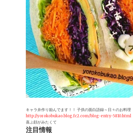
キャラ弁作り励んでます！！ 子供の面白語録～日々のお料理
http://yorokobukao.blog.fc2.com/blog-entry-5810.html
喜ぶ顔がみたくて
注目情報