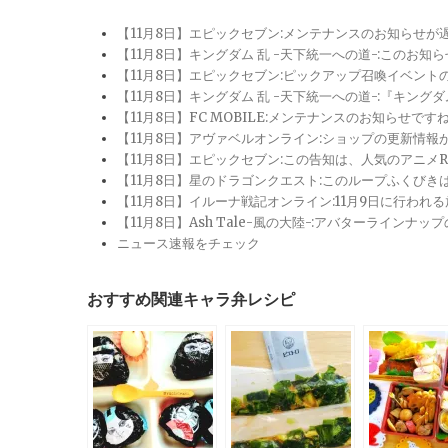
【11月8日】エピックセブン:メンテナンスのお知らせ
【11月8日】キングダム 乱 -天下統一への道-:このお知
【11月8日】エピックセブン:ピックアップ召喚イベン
【11月8日】キングダム 乱 -天下統一への道-:『キン
【11月8日】FC MOBILE:メンテナンスのお知らせ
【11月8日】アヴァベルオンライン:ショップの更新情
【11月8日】エピックセブン:この告知は、人気のアニ
【11月8日】星のドラゴンクエスト:このループふくび
【11月8日】イルーナ戦記オンライン:11月9日に行われ
【11月8日】Ash Tale-風の大陸-:アバターライ
ニュース速報をチェック
おすすめ関連キャラ弁レシピ