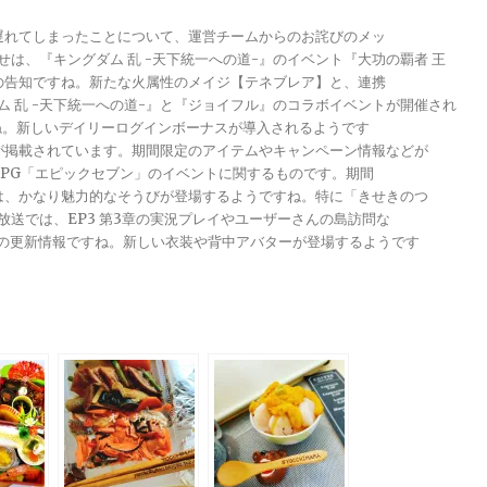
が遅れてしまったことについて、運営チームからのお詫びのメッ
らせは、『キングダム 乱 -天下統一への道-』のイベント『大功の覇者 王
トの告知ですね。新たな火属性のメイジ【テネブレア】と、連携
グダム 乱 -天下統一への道-』と『ジョイフル』のコラボイベントが開催され
ですね。新しいデイリーログインボーナスが導入されるようです
報が掲載されています。期間限定のアイテムやキャンペーン情報などが
メRPG「エピックセブン」のイベントに関するものです。期間
きは、かなり魅力的なそうびが登場するようですね。特に「きせきのつ
る放送では、EP3 第3章の実況プレイやユーザーさんの島訪問な
ンナップの更新情報ですね。新しい衣装や背中アバターが登場するようです