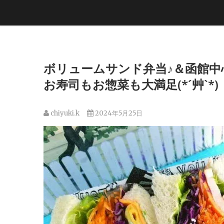
ボリュームサンド弁当♪＆函館
お寿司もお惣菜も大満足(*´艸`*)
chiyuki.k
2024年5月25日