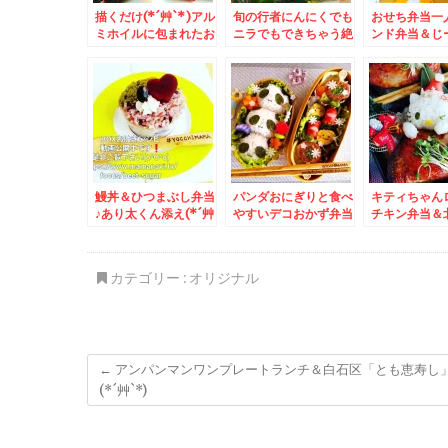
描くだけ(*´艸`*)アル
旬の行者にんにくでも
おせち弁当一
ミホイルに包まれたお
ニラでもできちゃう絶
ンド弁当＆じ
にぎり弁当＆「追風丸
品作り置き保存おかず
ってご存じで
さんの「バカニラオロ
♪アレンジ多様♪＆「S
る人ぞ知る「
チョンラーメン」(*
＆S畜産」「エスアン
焼」の名店で
´艸`*)うまっ(*´艸`*)
ドエス畜産」さんの
まくり♪
大好き(*´艸`*)
「若鶏半身揚げ」絶品
よ～(*´艸`*)
鰻丼＆ひつまぶし弁当
パンダおにぎりと食べ
キティちゃん
♪あり太くん添え(*´艸
やすいデコおかず弁当
チキン弁当＆
`*)和歌山県有田名産
＆苫小牧市楽天マー君
祉会「まんぞ
「うなぎ屋かわすい」
も食べた味「立ち食い
んの「日替わ
さんの「鰻」！！！
処 はれる屋」さん夜
(*´艸`*)
カテゴリー :
オリジナル
営業始まってます＾＾
新メニューBigメニュ
ー復活(*´艸`*)
←
アンパンマンワンプレートランチ＆白石区「とも恵寿し
(*´艸`*)