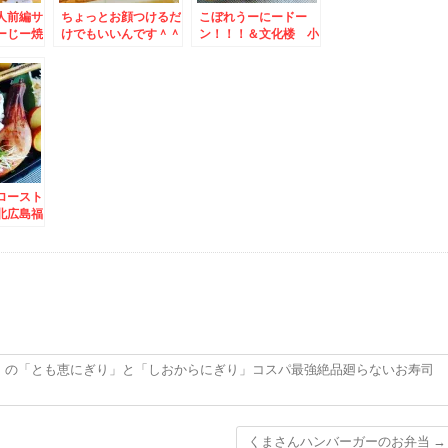
人前編サ
ちょっとお顔つけるだ
こぼれうーにードー
ーじー焼
けでもいいんです＾＾
ン！！！＆文化楼 小
すか？知
♪にっこりシャケ弁＆
樽グルメ☆町中華♪
じーじー
「立ち食いそば 豆
舌鼓うち
福」さんのカレーも絶
品です。ちなみに座れ
ます＾＾
ロースト
北広島福
く屋」さ
り弁当」
」の「とも恵にぎり」と「しおからにぎり」コスパ最強絶品廻らないお寿司
くまさんハンバーガーのお弁当
→