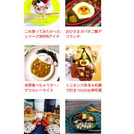
これ使ってみたかった
おひさまガパオご飯デ
シリーズ100均アイテ
コランチ
ム弁当♪＆芦別「宝華
飯店」さんの「含多
湯」「ガタタンラーメ
ン」が慈愛に満ちてい
る美味しさ！！
全部食べちゃうぞ～♪
ミニオンズ弁当＆札幌
デコカレーライス
で行きつけのお寿司屋
さん「金寿司」で江戸
前寿司堪能(*´艸`*)蝦
夷前の素材を一仕事美
味♪