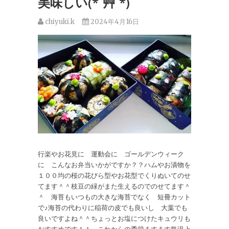
美味しい(*´艸`*)
chiyuki.k
2024年4月16日
行楽やお花見に 運動会に ゴールデンウィーク
に こんなお弁当いかがですか？？ハムやお漬物を
１００均の桜の花びら型やお花型でくりぬいてのせ
てます＾＾枝豆の緑がまた生えるのでのせてます＾
＾ 海苔もいつもの大きな海苔でなく 短冊カット
で♪海苔の代わりに稲荷の皮でも良いし 大葉でも
良いですよね＾＾ちょっとお塩につけたキュウリも