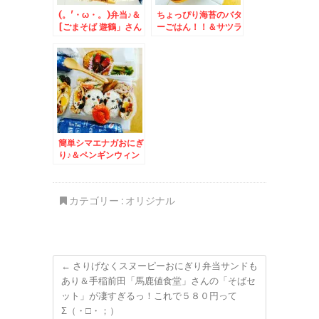
(。'・ω・。)弁当♪＆
ちょっぴり海苔のバタ
[ごまそば 遊鶴」さん
ーごはん！！＆サツラ
の「そばの実ごはん」
ク農業協同組合さんの
＆「日替わりランチ蕎
「札幌酪農バター」が
麦」
最高！！！！！！
簡単シマエナガおにぎ
り♪＆ペンギンウィン
ナー♪＆「ごまそば
遊鶴」さんのランチ☆
天丼セット♪
カテゴリー :
オリジナル
←
さりげなくスヌーピーおにぎり弁当サンドも
あり＆手稲前田「馬鹿値食堂」さんの「そばセ
ット」が凄すぎるっ！これで５８０円って
Σ（・□・；）