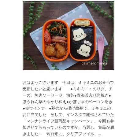
おはようございます 今日は、ミキミニのお弁当で
更新したいと思います ●ミキミニ：のり弁、チ
ーズ、魚肉ソーセージ、海苔●青海苔入り卵焼き●
ほうれん草のゆかり和え●かぼちゃのベーコン巻き
●赤ウインナー●鶏のから揚げ娘弁で、ミキミニの
お弁当でした そして、インスタで開催されていた
「マンナンライフ新商品キャンペーン」。今回も参
加させてもらっていたのですが、当選し、賞品が届
きました～ 蒟蒻畑に、クリアファイル、...