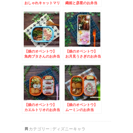
おしゃれキャットマリ
織姫と彦星のお弁当
ーのお弁当
【娘のオベントウ】
【娘のオベントウ】
魚肉ブタさんのお弁当
お月見うさぎのお弁当
【娘のオベントウ】
【娘のオベントウ】
カエルトリオのお弁当
ムーミンのお弁当
カテゴリー :
ディズニーキャラ