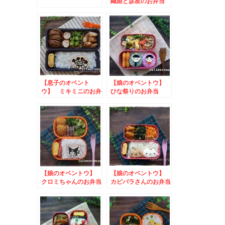
織姫と彦星のお弁当
to ジャムで朝トース
トキャンペーン
【息子のオベント
【娘のオベントウ】
ウ】 ミキミニのお弁
ひな祭りのお弁当
当
to うまいわにしう
わ写真投稿キャンペー
ン
【娘のオベントウ】
【娘のオベントウ】
クロミちゃんのお弁当
カピバラさんのお弁当