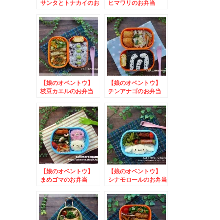
サンタとトナカイのお
ヒマワリのお弁当
弁当
to ボンタンアメな
かよし時間
【娘のオベントウ】
【娘のオベントウ】
枝豆カエルのお弁当
チンアナゴのお弁当
to フィール×キュー
to コッタSNSキャン
ピーうきうきイースタ
ペーン
ー
【娘のオベントウ】
【娘のオベントウ】
まめゴマのお弁当
シナモロールのお弁当