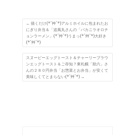
←
描くだけ(*´艸`*)アルミホイルに包まれたお
にぎり弁当＆「追風丸さんの「バカニラオロチ
ョンラーメン」(*´艸`*)うまっ(*´艸`*)大好き
(*´艸`*)
スヌーピーエッグトースト＆チャーリーブラウ
ンエッグトースト＆ご存知？東札幌「助六」さ
んの２８０円弁当「お惣菜とお弁当」が安くて
美味しくてとまらない(*´艸`*)
→