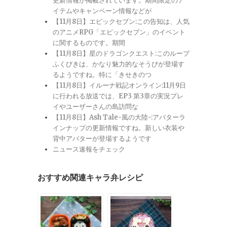
更新情報が掲載されています。期間限定のア
イテムやキャンペーン情報などが
【11月8日】エピックセブン:この告知は、人気
のアニメRPG「エピックセブン」のイベント
に関するものです。期間
【11月8日】星のドラゴンクエスト:このループ
ふくびきは、かなり魅力的なそうびが登場す
るようですね。特に「きせきのつ
【11月8日】イルーナ戦記オンライン:11月9日
に行われる放送では、EP3 第3章の実況プレ
イやユーザーさんの島訪問な
【11月8日】Ash Tale-風の大陸-:アバターラ
インナップの更新情報ですね。新しい衣装や
背中アバターが登場するようです
ニュース速報をチェック
おすすめ関連キャラ弁レシピ