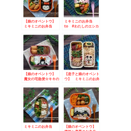
【娘のオベントウ】
ミキミニのお弁当
ミキミニのお弁当
to #わたしのエシカ
ルあいちInstagram
投稿キャンペーン
【娘のオベントウ】
【息子と娘のオベント
魔女の宅急便☆キキの
ウ】 ミキミニのお弁
お弁当 to #ギネス
当
バレンタインキャンペ
ーン
ミキミニのお弁当
【娘のオベントウ】