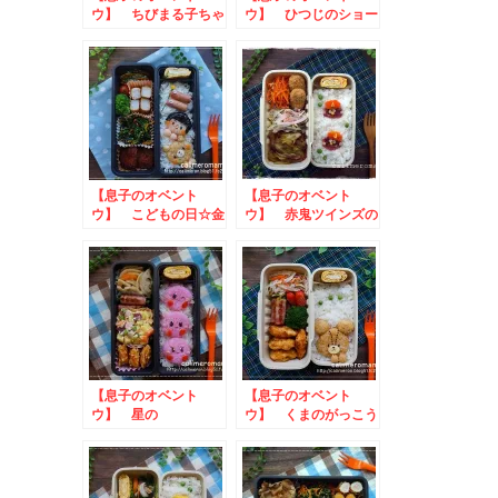
ウ】 ちびまる子ちゃ
ウ】 ひつじのショー
ん☆友蔵のお弁当
ンのお弁当 to ヤ
マサTwitterキャンペ
ーン
【息子のオベント
【息子のオベント
ウ】 こどもの日☆金
ウ】 赤鬼ツインズの
太郎のお弁当.
お弁当 to スミフ
ル クリスマス写真投
稿キャンペーン
【息子のオベント
【息子のオベント
ウ】 星の
ウ】 くまのがっこう
ジャッキーのお弁当