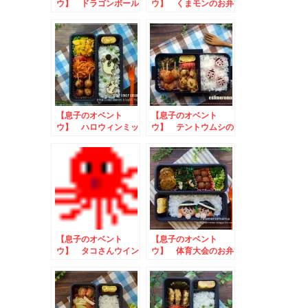
ウ】 ドラゴンボール
ウ】 くまモンのお弁
☆孫悟空のお弁当
当
【息子のオベント
【息子のオベント
ウ】 ハロウィンミッ
ウ】 テントウムシの
キーのお弁当
お弁当 to いいも
ち麦の日プレゼントキ
ャンペーン2023
【息子のオベント
【息子のオベント
ウ】 タコさんウイン
ウ】 体育大会のお弁
ナーのお弁当
当