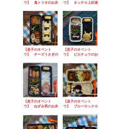
ウ】 鬼トリオのお弁
ウ】 タッチ☆上杉達
当
也のお弁当
【息子のオベント
【息子のオベント
ウ】 チーズうさぎの
ウ】 ピカチュウのお
お弁当
弁当
【息子のオベント
【息子のオベント
ウ】 ねずみ男のお弁
ウ】 ブルーロック☆
当
潔世一のお弁当