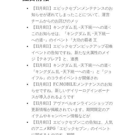
【11月8日】エピックセブン:メンテナンスのお
知らせが遅れてしまったことについて、運営
チームからのお詫びのメッ
【11月8日】キングダム 乱 -天下統一への道-:
このお知らせは、『キングダム 乱 -天下統一
への道-』のイベント『大功の覇者 王
【11月8日】エピックセブン:ピックアップ召喚
イベントの告知ですね。新たな火属性のメイ
ジ【テネブレア】と、連携
【11月8日】キングダム 乱 -天下統一への道-:
『キングダム 乱 -天下統一への道-』と『ジョ
イフル』のコラボイベントが開催され
【11月8日】FC MOBILE:メンテナンスのお知
らせですね。新しいデイリーログインボーナ
スが導入されるようです
【11月8日】アヴァベルオンライン:ショップの
更新情報が掲載されています。期間限定のア
イテムやキャンペーン情報などが
【11月8日】エピックセブン:この告知は、人気
のアニメRPG「エピックセブン」のイベント
に関するものです。期間