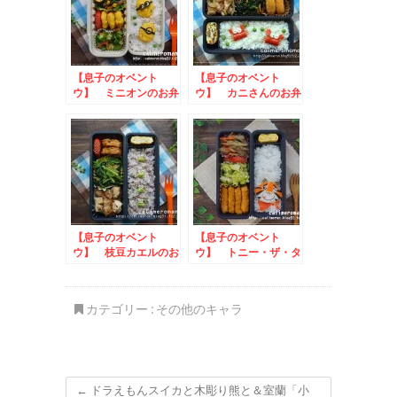
【息子のオベント
【息子のオベント
ウ】 ミニオンのお弁
ウ】 カニさんのお弁
当
当
【息子のオベント
【息子のオベント
ウ】 枝豆カエルのお
ウ】 トニー・ザ・タ
弁当
イガーのお弁当
カテゴリー :
その他のキャラ
←
ドラえもんスイカと木彫り熊と＆室蘭「小