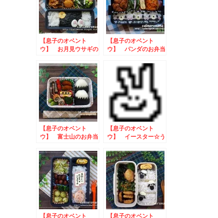
【息子のオベント
【息子のオベント
ウ】 お月見ウサギの
ウ】 パンダのお弁当
お弁当to夢の超熟オ
toコーク専用みんな
ープンサンドをつくろ
の推しメシ投稿キャン
う！
ペーン
【息子のオベント
【息子のオベント
ウ】 富士山のお弁当
ウ】 イースター☆う
さぎさんのお弁当
【息子のオベント
【息子のオベント