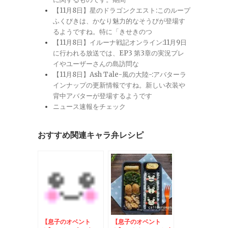
【11月8日】星のドラゴンクエスト:このループ
ふくびきは、かなり魅力的なそうびが登場す
るようですね。特に「きせきのつ
【11月8日】イルーナ戦記オンライン:11月9日
に行われる放送では、EP3 第3章の実況プレ
イやユーザーさんの島訪問な
【11月8日】Ash Tale-風の大陸-:アバターラ
インナップの更新情報ですね。新しい衣装や
背中アバターが登場するようです
ニュース速報をチェック
おすすめ関連キャラ弁レシピ
【息子のオベント
【息子のオベント