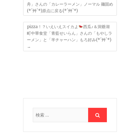
舟」さんの「カレーラーメン」ノーマル 麺固め
(*´艸`*)原点に戻る(*´艸`*)
pizza！？いえいえスイカよ
西瓜♪＆洞爺湖
町中華食堂「青藍せいらん」さんの「もやしラ
ーメン」と「半チャーハン」もろ好み(*´艸`*)
→