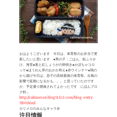
おはようございます 今日は、体育祭のお弁当で更
新したいと思います ●男の子：ごはん、鮭ふりか
け、海苔●葱と紅しょうがの卵焼き●かぼちゃコロ
ッケ●ほうれん草のおかか和え●赤ウインナー●鶏の
から揚げ今日は、息子の高校最後の体育祭。台風の
影響で延期になるかも。。。と思っていたのです
が、予定通り開催されてよかったです にほんブロ
グ村...
http://calimeron.blog51.fc2.com/blog-entry-
5100.html
カリメロのみんなキャラ弁
注目情報