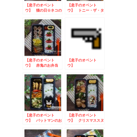
【息子のオベント
【息子のオベント
ウ】 猫の日☆ネコの
ウ】 トニー・ザ・タ
お弁当
イガーのお弁当
【息子のオベント
【息子のオベント
ウ】 赤鬼のお弁当
ウ】
SPY×FAMILY☆ロイ
ド・フォージャーのお
弁当
【息子のオベント
【息子のオベント
ウ】 バットマンのお
ウ】 クリスマススヌ
弁当
ーピーのお弁当 to
イチビキごはん