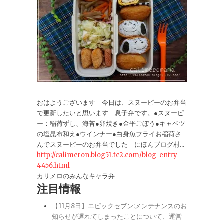
おはようございます 今日は、スヌーピーのお弁当
で更新したいと思います 息子弁です。●スヌーピ
ー：稲荷ずし、海苔●卵焼き●金平ごぼう●キャベツ
の塩昆布和え●ウインナー●白身魚フライお稲荷さ
んでスヌーピーのお弁当でした にほんブログ村...
http://calimeron.blog51.fc2.com/blog-entry-
4456.html
カリメロのみんなキャラ弁
注目情報
【11月8日】エピックセブン:メンテナンスのお
知らせが遅れてしまったことについて、運営