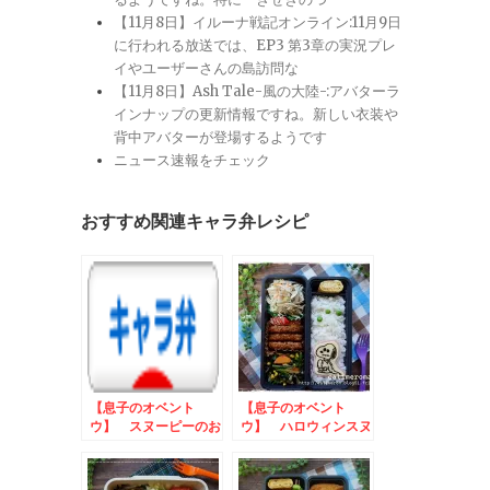
【11月8日】イルーナ戦記オンライン:11月9日
に行われる放送では、EP3 第3章の実況プレ
イやユーザーさんの島訪問な
【11月8日】Ash Tale-風の大陸-:アバターラ
インナップの更新情報ですね。新しい衣装や
背中アバターが登場するようです
ニュース速報をチェック
おすすめ関連キャラ弁レシピ
【息子のオベント
【息子のオベント
ウ】 スヌーピーのお
ウ】 ハロウィンスヌ
弁当
ーピーのお弁当