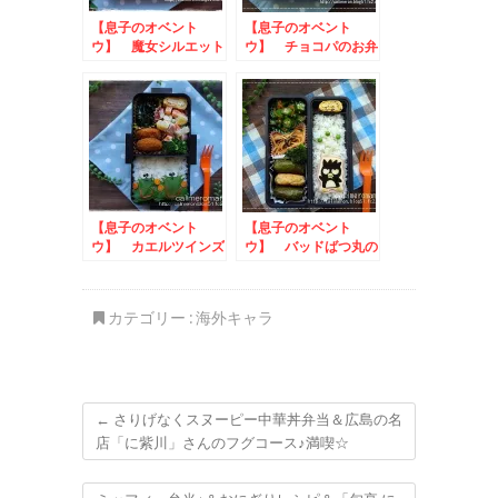
【息子のオベント
【息子のオベント
ウ】 魔女シルエット
ウ】 チョコパのお弁
のお弁当
当
【息子のオベント
【息子のオベント
ウ】 カエルツインズ
ウ】 バッドばつ丸の
のお弁当
お弁当
カテゴリー :
海外キャラ
←
さりげなくスヌーピー中華丼弁当＆広島の名
店「に紫川」さんのフグコース♪満喫☆