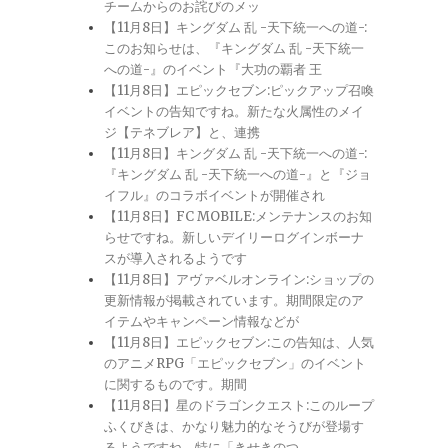
チームからのお詫びのメッ
【11月8日】キングダム 乱 -天下統一への道-:
このお知らせは、『キングダム 乱 -天下統一
への道-』のイベント『大功の覇者 王
【11月8日】エピックセブン:ピックアップ召喚
イベントの告知ですね。新たな火属性のメイ
ジ【テネブレア】と、連携
【11月8日】キングダム 乱 -天下統一への道-:
『キングダム 乱 -天下統一への道-』と『ジョ
イフル』のコラボイベントが開催され
【11月8日】FC MOBILE:メンテナンスのお知
らせですね。新しいデイリーログインボーナ
スが導入されるようです
【11月8日】アヴァベルオンライン:ショップの
更新情報が掲載されています。期間限定のア
イテムやキャンペーン情報などが
【11月8日】エピックセブン:この告知は、人気
のアニメRPG「エピックセブン」のイベント
に関するものです。期間
【11月8日】星のドラゴンクエスト:このループ
ふくびきは、かなり魅力的なそうびが登場す
るようですね。特に「きせきのつ