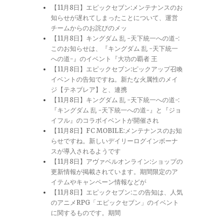
【11月8日】エピックセブン:メンテナンスのお
知らせが遅れてしまったことについて、運営
チームからのお詫びのメッ
【11月8日】キングダム 乱 -天下統一への道-:
このお知らせは、『キングダム 乱 -天下統一
への道-』のイベント『大功の覇者 王
【11月8日】エピックセブン:ピックアップ召喚
イベントの告知ですね。新たな火属性のメイ
ジ【テネブレア】と、連携
【11月8日】キングダム 乱 -天下統一への道-:
『キングダム 乱 -天下統一への道-』と『ジョ
イフル』のコラボイベントが開催され
【11月8日】FC MOBILE:メンテナンスのお知
らせですね。新しいデイリーログインボーナ
スが導入されるようです
【11月8日】アヴァベルオンライン:ショップの
更新情報が掲載されています。期間限定のア
イテムやキャンペーン情報などが
【11月8日】エピックセブン:この告知は、人気
のアニメRPG「エピックセブン」のイベント
に関するものです。期間