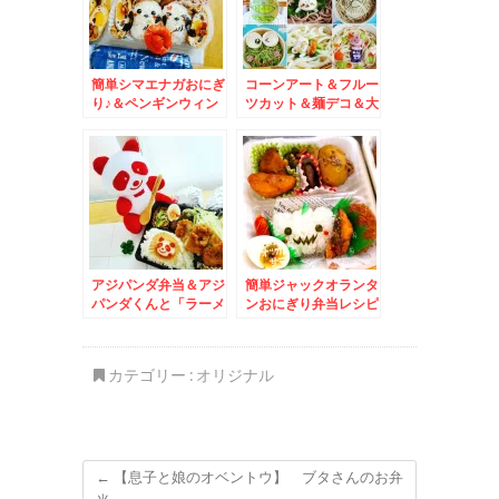
簡単シマエナガおにぎ
コーンアート＆フルー
り♪＆ペンギンウィン
ツカット＆麺デコ＆大
ナー♪＆「ごまそば
阪グルメ☆三吉うどん
遊鶴」さんのランチ☆
☆
天丼セット♪
アジパンダ弁当＆アジ
簡単ジャックオランタ
パンダくんと「ラーメ
ンおにぎり弁当レシピ
ンさんぱち」さんの
＆神戸と徳島の奈良漬
「野菜ラーメン醤油
食べ比べ♪奈良漬け求
味」(*´艸`*)
む！！！
カテゴリー :
オリジナル
←
【息子と娘のオベントウ】 ブタさんのお弁