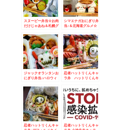
スヌーピー弁当☆お肉
シマエナガおにぎり弁
だけじゃあね＆札幌グ
当♪＆北海道グルメ☆
ルメ～麺スタグラム☆
お豆腐のパン♪壺屋総
本店×平田とうふ店
ジャックオランタンお
忍者ハットリくんキャ
にぎり弁当♪ハロウィ
ラ弁 ハットリくんキ
ンキャラ弁♪仁の蔵
ャラ弁♪
（にのくら）「浮かれ
月」♪美味しいよ～～
～
忍者ハットリくんキャ
忍者ハットリくんキャ