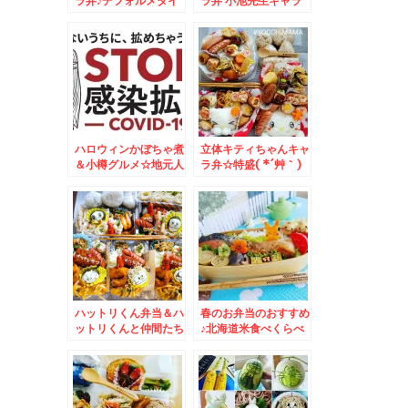
ラ弁♪デフォルメタイ
ラ弁 小池先生キャラ
プ夢子ちゃんキャラ弁
弁☆＆絶品玉ねぎカツ
編
レシピ
ハロウィンかぼちゃ煮
立体キティちゃんキャ
＆小樽グルメ☆地元人
ラ弁☆特盛( *´艸｀)
気スイーツ☆
いただきものグルメ☆
マグロ～～～～～～～
ハットリくん弁当＆ハ
春のお弁当のおすすめ
ットリくんと仲間たち
♪北海道米食べくらべ
弁当☆＾＾
＆使い分け♪