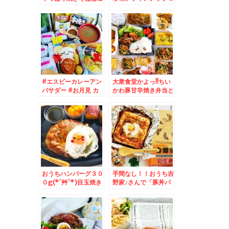
の味が一番好きなの～
エイヒレうまっ(*´艸
浅草「福ちゃん」の
`*)タウリン補給♪
「焼きそば」(*´艸`*)
#エスビーカレーアン
大衆食堂かよっ!!ちい
バサダー #お月見 カ
かわ豚甘辛焼き弁当と
レー♪メンチカツオツ
おかずバイキング(*
カレー編＾＾
´艸`*)＆「路地裏カレ
ーサムライ平岸総本
店」さんの「侍まつ
り」「カキフライ、ブ
ロッコリー、チキン」
(*´艸`*)
おうちハンバーグ３０
手間なし！！おうち吉
０g(*´艸`*)目玉焼き
野家♪さんで「豚丼パ
デコ＆人は脂肪と糖分
ン」が最高！！簡単レ
とお芋とお得に弱い。
シピ♪(*´艸`*)
マックで深夜ポテトL
サイズ＆Мサイズ(*
´艸`*)