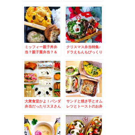
＆ラーメン「追風丸」
カニラオロチョンラー
はやてまる・バカニラ
メン」が好き～～＾＾
オロチョンラーメン
ミッフィー親子丼弁
クリスマス弁当特集♪
当？親子重弁当？＆
ドラえもんもびっくり
「追風丸 総本店」ﾊﾔ
クリスマス弁当♪＆尾
ﾃﾏﾙさんの「塩ラーメ
道スイーツ
ン」(*´艸`*)うまし♪
「KARASAWA」さん
の「あいすもなか」
大衆食堂かよ！パンダ
サンドと焼き芋とオム
弁当だったりスヌさん
レツとトーストのお弁
だったり・・・＆「食
当♪＆苫小牧市「回転
事処三平」さんの「み
寿しクリッパー」さん
そ辛ちゃんぽん」(*
札幌の人気回転寿司に
´艸`*)制覇まであと一
引け全くとらない名店
つ☆
です♪(*´艸`*)