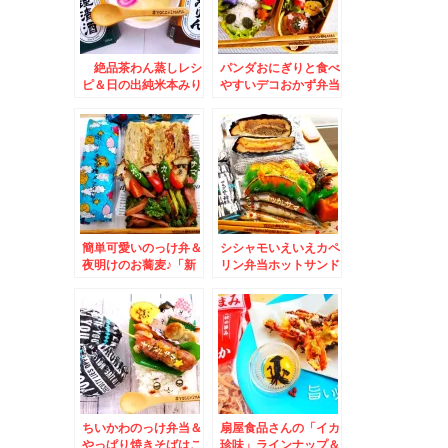
絶品茶わん蒸しレシ
パンダおにぎりと食べ
ピ＆日の出純米本みり
やすいデコおかず弁当
ん×フーディストアワ
＆苫小牧市楽天マー君
ード2023
も食べた味「立ち食い
処 はれる屋」さん夜
営業始まってます＾＾
新メニューBigメニュ
ー復活(*´艸`*)
簡単可愛いのっけ弁＆
シシャモいえいえカペ
夜明けのお蕎麦♪「新
リン弁当ホットサンド
宿かめや」さんの「天
おにぎり付き♪＆熊本
玉そば」が心も身体に
の絶品駄菓子♪ドーナ
も染みて美味しすぎる
ツ棒～～＾＾
～！！！
ちいかわのっけ弁当＆
扇屋食品さんの「イカ
やっぱり焼きそばはこ
珍味」ラインナップ＆