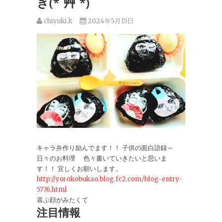
き(*´艸`*)
chiyuki.k
2024年5月15日
キャラ弁作り励んでます！！ 子供の面白語録～
日々のお料理 色々書いていきたいと思いま
す！！ 宜しくお願いします。
http://yorokobukao.blog.fc2.com/blog-entry-
5776.html
喜ぶ顔がみたくて
注目情報